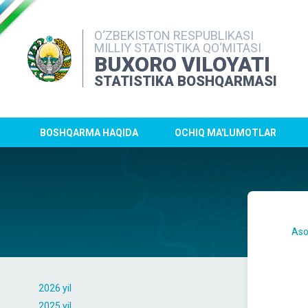
O‘ZBEKISTON RESPUBLIKASI
MILLIY STATISTIKA QO‘MITASI
BUXORO VILOYATI
STATISTIKA BOSHQARMASI
BOSHQARMA HAQIDA
OCHIQ MA'LUMOTLAR
Aso
2026 yil
2025 yil