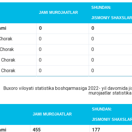
SHUNDAN:
JAMI MUROJAATLAR
JISMONIY SHAXSLA
ami
0
0
Chorak
0
0
 Chorak
0
0
I Chorak
0
0
 Chorak
0
0
Buxoro viloyati statistika boshqarmasiga 2022- yil davomida ji
murojaatlar statistika
SHUNDAN:
JAMI MUROJAATLAR
JISMONIY SHAXSLA
ami
455
177