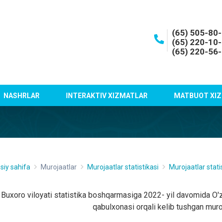
(65) 505-80
(65) 220-10
(65) 220-56
NASHRLAR
INTERAKTIV XIZMATLAR
MATBUOT XIZ
siy sahifa
Murojaatlar
Murojaatlar statistikasi
Murojaatlar stati
Buxoro viloyati statistika boshqarmasiga 2022- yil davomida O'z
qabulxonasi orqali kelib tushgan muroj