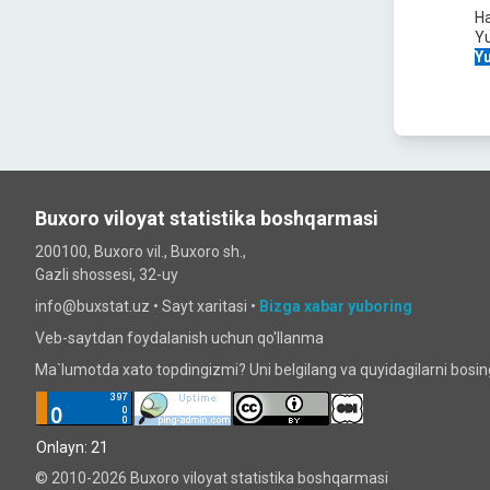
Ha
Y
Yu
Buxoro viloyat statistika boshqarmasi
200100, Buxoro vil., Buxoro sh.,
Gazli shossesi, 32-uy
info@buxstat.uz •
Sayt xaritasi
•
Bizga xabar yuboring
Veb-saytdan foydalanish uchun qo'llanma
Ma`lumotda xato topdingizmi? Uni belgilang va quyidagilarni bosi
Onlayn: 21
© 2010-2026 Buxoro viloyat statistika boshqarmasi