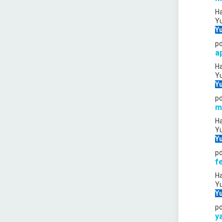
Ha
Y
Yu
p
a
Ha
Y
Yu
p
m
Ha
Y
Yu
p
f
Ha
Y
Yu
p
y