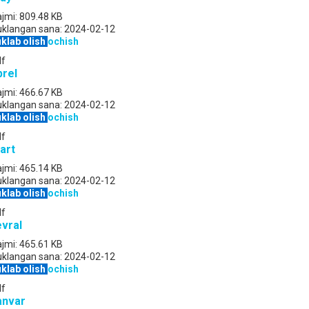
jmi:
809.48 KB
uklangan sana:
2024-02-12
klab olish
ochish
df
prel
jmi:
466.67 KB
uklangan sana:
2024-02-12
klab olish
ochish
df
art
jmi:
465.14 KB
uklangan sana:
2024-02-12
klab olish
ochish
df
evral
jmi:
465.61 KB
uklangan sana:
2024-02-12
klab olish
ochish
df
anvar