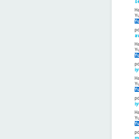
s
Ha
Y
Yu
p
a
Ha
Y
Yu
p
iy
Ha
Y
Yu
p
i
Ha
Y
Yu
p
m