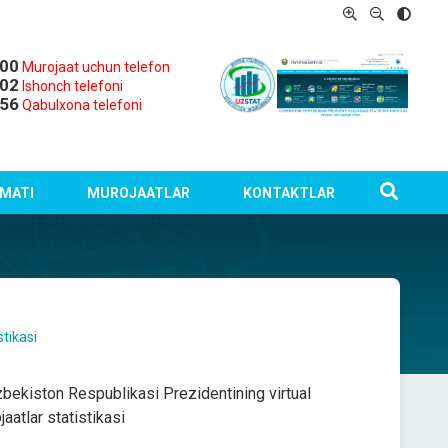
-00
Murojaat uchun telefon
-02
Ishonch telefoni
-56
Qabulxona telefoni
MATI
MUROJAATLAR
KONTAKTLAR
stikasi
bekiston Respublikasi Prezidentining virtual
aatlar statistikasi