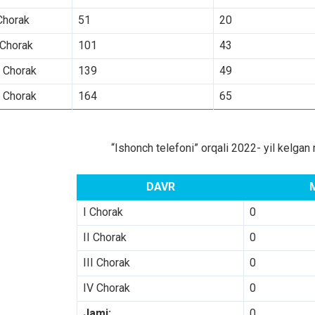
Chorak
51
20
 Chorak
101
43
I Chorak
139
49
 Chorak
164
65
“Ishonch telefoni” orqali 2022- yil kelgan 
DAVR
I Chorak
0
II Chorak
0
III Chorak
0
IV Chorak
0
Jami:
0