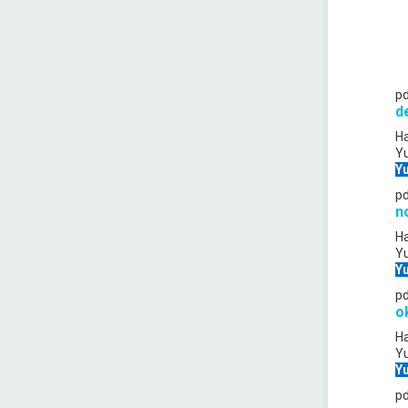
p
d
Ha
Y
Yu
p
n
Ha
Y
Yu
p
o
Ha
Y
Yu
p