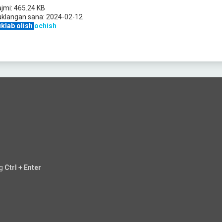
jmi:
465.24 KB
uklangan sana:
2024-02-12
klab olish
ochish
ng
Ctrl + Enter