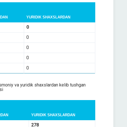
RDAN
YURIDIK SHAXSLARDAN
0
0
0
0
0
smoniy va yuridik shaxslardan kelib tushgan
si
RDAN
YURIDIK SHAXSLARDAN
278