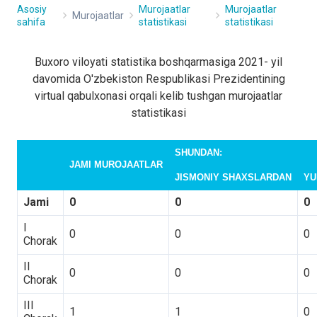
Asosiy
Murojaatlar
Murojaatlar
Murojaatlar
sahifa
statistikasi
statistikasi
Buxoro viloyati statistika boshqarmasiga 2021- yil
davomida O'zbekiston Respublikasi Prezidentining
virtual qabulxonasi orqali kelib tushgan murojaatlar
statistikasi
SHUNDAN:
JAMI MUROJAATLAR
JISMONIY SHAXSLARDAN
YU
Jami
0
0
0
I
0
0
0
Chorak
II
0
0
0
Chorak
III
1
1
0