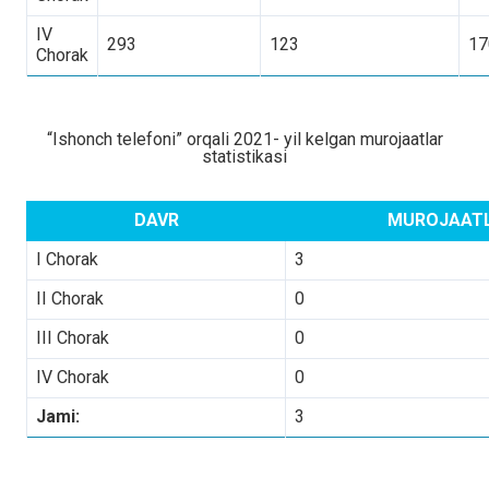
IV
293
123
17
Chorak
“Ishonch telefoni” orqali 2021- yil kelgan murojaatlar
statistikasi
DAVR
MUROJAAT
I Chorak
3
II Chorak
0
III Chorak
0
IV Chorak
0
Jami:
3