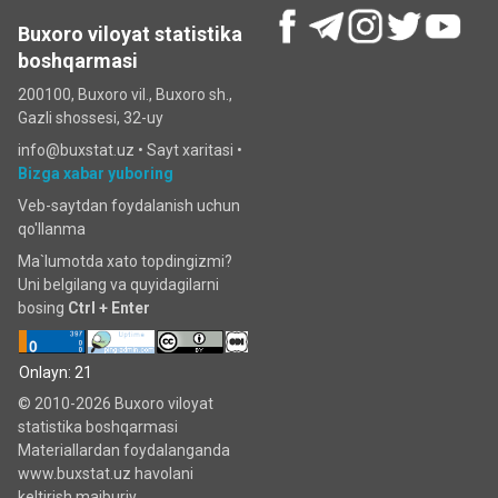
Buxoro viloyat statistika
boshqarmasi
200100, Buxoro vil., Buxoro sh.,
Gazli shossesi, 32-uy
info@buxstat.uz •
Sayt xaritasi
•
Bizga xabar yuboring
Veb-saytdan foydalanish uchun
qo'llanma
Ma`lumotda xato topdingizmi?
Uni belgilang va quyidagilarni
bosing
Ctrl + Enter
Onlayn: 21
© 2010-2026 Buxoro viloyat
statistika boshqarmasi
Materiallardan foydalanganda
www.buxstat.uz havolani
keltirish majburiy.