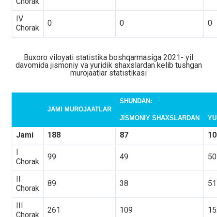
Chorak
IV
0
0
0
Chorak
Buxoro viloyati statistika boshqarmasiga 2021- yil
davomida jismoniy va yuridik shaxslardan kelib tushgan
murojaatlar statistikasi
SHUNDAN:
JAMI MUROJAATLAR
JISMONIY SHAXSLARDAN
YU
Jami
188
87
10
I
99
49
50
Chorak
II
89
38
51
Chorak
III
261
109
15
Chorak