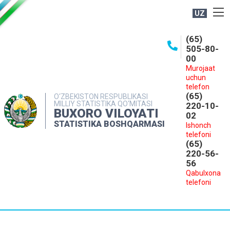
UZ
BOSHQARMA HAQIDA
(65)
505-80-
OCHIQ MA'LUMOTLAR
00
Murojaat
NASHRLAR
uchun
INTERAKTIV XIZMATLAR
telefon
(65)
O‘ZBEKISTON RESPUBLIKASI
MILLIY STATISTIKA QO‘MITASI
MATBUOT XIZMATI
220-10-
BUXORO VILOYATI
02
MUROJAATLAR
STATISTIKA BOSHQARMASI
Ishonch
telefoni
KONTAKTLAR
(65)
220-56-
56
Qabulxona
telefoni