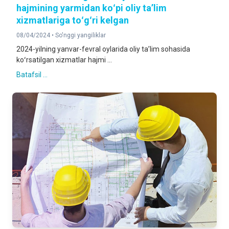
hajmining yarmidan koʻpi oliy taʼlim
xizmatlariga toʻgʻri kelgan
08/04/2024 •
So'nggi yangiliklar
2024-yilning yanvar-fevral oylarida oliy taʼlim sohasida
koʻrsatilgan xizmatlar hajmi ...
Batafsil ...