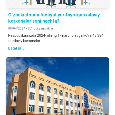
Oʻzbekistonda faoliyat yuritayotgan oilaviy
korxonalar soni nechta?
08/04/2024 •
So'nggi yangiliklar
Respublikamizda 2024-yilning 1-mart holatiga koʻra,43 384
ta oilaviy korxonalar...
Batafsil ...