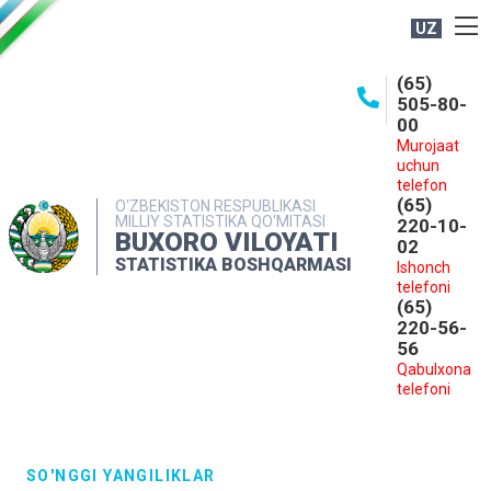
UZ
BOSHQARMA HAQIDA
(65)
505-80-
OCHIQ MA'LUMOTLAR
00
Murojaat
NASHRLAR
uchun
INTERAKTIV XIZMATLAR
telefon
(65)
O‘ZBEKISTON RESPUBLIKASI
MILLIY STATISTIKA QO‘MITASI
MATBUOT XIZMATI
220-10-
BUXORO VILOYATI
02
MUROJAATLAR
STATISTIKA BOSHQARMASI
Ishonch
telefoni
KONTAKTLAR
(65)
220-56-
56
Qabulxona
telefoni
SO'NGGI YANGILIKLAR