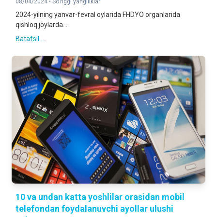
08/04/2024 •
So'nggi yangiliklar
2024-yilning yanvar-fevral oylarida FHDYO organlarida
qishloq joylarda...
Batafsil ...
10 va undan katta yoshlilar orasidan mobil
telefondan foydalanuvchi ayollar ulushi