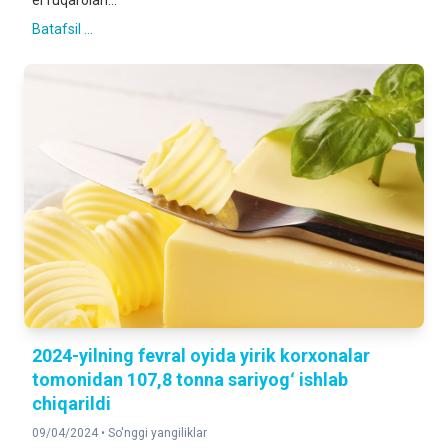
el fuqarolari...
Batafsil ...
2024-yilning fevral oyida yirik korxonalar
tomonidan 107,8 tonna sariyogʻ ishlab
chiqarildi
09/04/2024 •
So'nggi yangiliklar