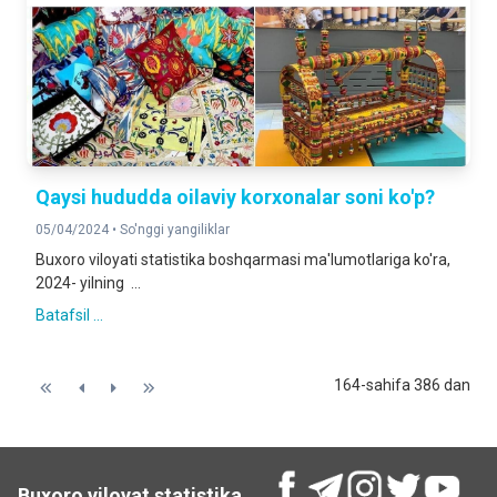
Qaysi hududda oilaviy korxonalar soni ko'p?
05/04/2024 •
So'nggi yangiliklar
Buxoro viloyati statistika boshqarmasi ma'lumotlariga ko'ra,
2024- yilning ...
Batafsil ...
164-sahifa 386 dan
Buxoro viloyat statistika