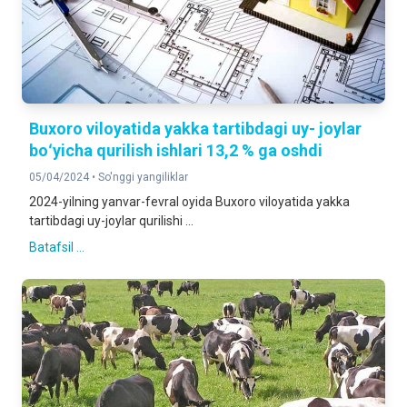
Buxoro viloyatida yakka tartibdagi uy- joylar
boʻyicha qurilish ishlari 13,2 % ga oshdi
05/04/2024 •
So'nggi yangiliklar
2024-yilning yanvar-fevral oyida Buxoro viloyatida yakka
tartibdagi uy-joylar qurilishi ...
Batafsil ...