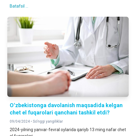
Batafsil ...
Oʻzbekistonga davolanish maqsadida kelgan
chet el fuqarolari qanchani tashkil etdi?
09/04/2024 •
So'nggi yangiliklar
2024-yilning yanvar-fevral oylarida qariyb 13 ming nafar chet