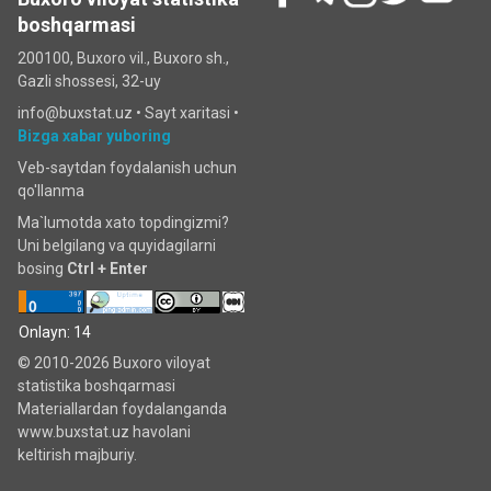
boshqarmasi
200100, Buxoro vil., Buxoro sh.,
Gazli shossesi, 32-uy
info@buxstat.uz •
Sayt xaritasi
•
Bizga xabar yuboring
Veb-saytdan foydalanish uchun
qo'llanma
Ma`lumotda xato topdingizmi?
Uni belgilang va quyidagilarni
bosing
Ctrl + Enter
Onlayn: 14
© 2010-2026 Buxoro viloyat
statistika boshqarmasi
Materiallardan foydalanganda
www.buxstat.uz havolani
keltirish majburiy.