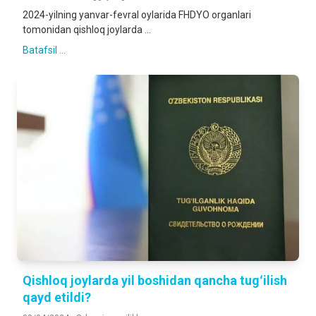
2024-yilning yanvar-fevral oylarida FHDYO organlari
tomonidan qishloq joylarda ...
Batafsil ...
Qishloq joylarda yil boshidan qancha tugʻilish
qayd etildi?