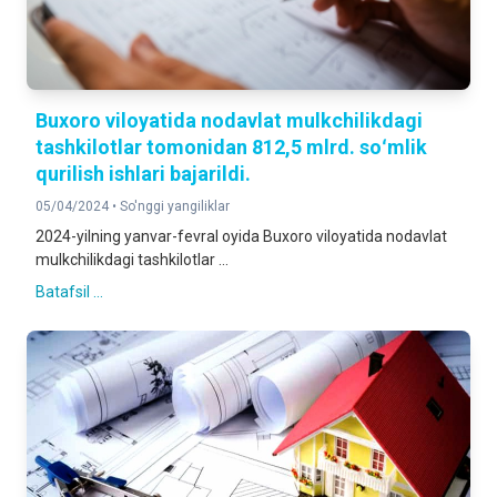
Buxoro viloyatida nodavlat mulkchilikdagi
tashkilotlar tomonidan 812,5 mlrd. soʻmlik
qurilish ishlari bajarildi.
05/04/2024 •
So'nggi yangiliklar
2024-yilning yanvar-fevral oyida Buxoro viloyatida nodavlat
mulkchilikdagi tashkilotlar ...
Batafsil ...