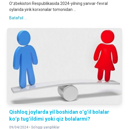
Oʻzbekiston Respublikasida 2024-yilning yanvar-fevral
oylarida yirik korxonalar tomonidan ...
Batafsil ...
Qishloq joylarda yil boshidan oʻgʻil bolalar
koʻp tugʻildimi yoki qiz bolalarmi?
09/04/2024 •
So'nggi yangiliklar