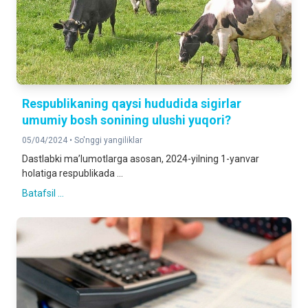
Respublikaning qaysi hududida sigirlar
umumiy bosh sonining ulushi yuqori?
05/04/2024 •
So'nggi yangiliklar
Dastlabki maʼlumotlarga asosan, 2024-yilning 1-yanvar
holatiga respublikada ...
Batafsil ...