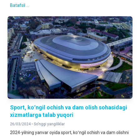
Batafsil ...
Sport, koʻngil ochish va dam olish sohasidagi
xizmatlarga talab yuqori
26/03/2024 •
So'nggi yangiliklar
2024-yilning yanvar oyida sport, koʻngil ochish va dam olishni
...