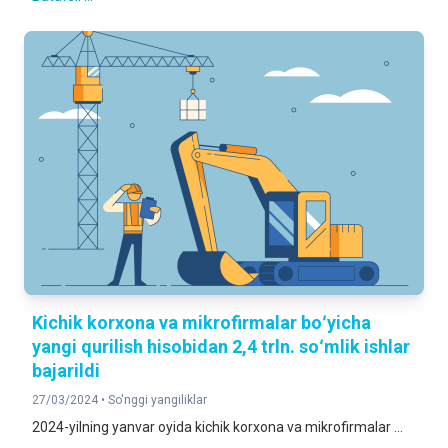
Kichik korxona va mikrofirmalar boʻyicha
yangi qurilish hisobidan 2,4 trln. soʻmlik ishlar
bajarildi
27/03/2024 •
So'nggi yangiliklar
2024-yilning yanvar oyida kichik korxona va mikrofirmalar ...