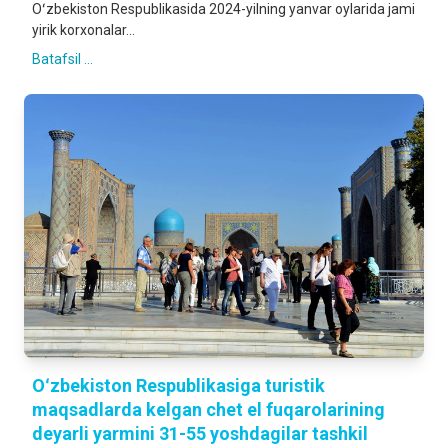
Oʻzbekiston Respublikasida 2024-yilning yanvar oylarida jami
yirik korxonalar...
Batafsil ...
Oʻzbekiston Respublikasiga turistik
maqsadlarda kelgan chet el fuqarolarining
deyarli yarmini 31-55 yoshdagilar tashkil