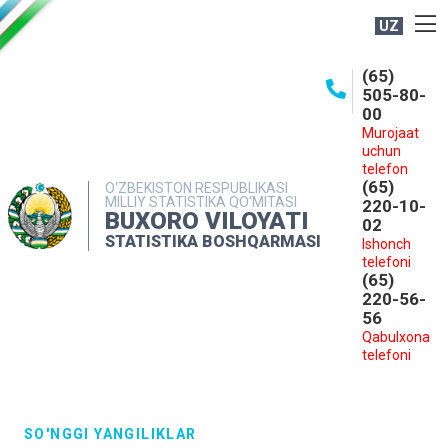
UZ
BOSHQARMA HAQIDA
(65)
505-80-
OCHIQ MA'LUMOTLAR
00
Murojaat
NASHRLAR
uchun
INTERAKTIV XIZMATLAR
telefon
(65)
O‘ZBEKISTON RESPUBLIKASI
MILLIY STATISTIKA QO‘MITASI
MATBUOT XIZMATI
220-10-
BUXORO VILOYATI
02
MUROJAATLAR
STATISTIKA BOSHQARMASI
Ishonch
telefoni
KONTAKTLAR
(65)
220-56-
56
Qabulxona
telefoni
SO'NGGI YANGILIKLAR