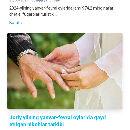
25/03/2024 •
So'nggi yangiliklar
2024-yilning yanvar-fevral oylarida jami 974,2 ming nafar
chet el fuqarolari turistik ...
Batafsil ...
Joriy yilning yanvar-fevral oylarida qayd
etilgan nikohlar tarkibi