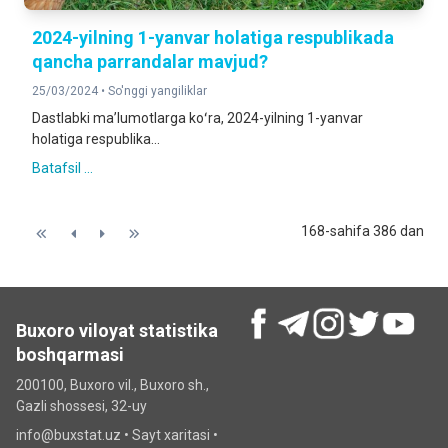
2024-yilning 1-yanvar holatiga respublikada
qancha parrandalar mavjud?
25/03/2024 •
So'nggi yangiliklar
Dastlabki maʼlumotlarga koʻra, 2024-yilning 1-yanvar
holatiga respublika...
Batafsil ...
168-sahifa 386 dan
Buxoro viloyat statistika
boshqarmasi
200100, Buxoro vil., Buxoro sh.,
Gazli shossesi, 32-uy
info@buxstat.uz •
Sayt xaritasi
•