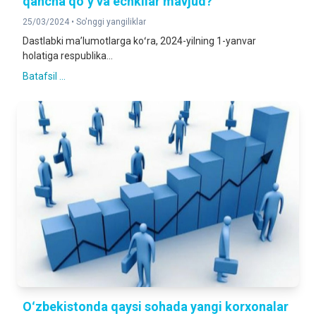
qancha qoʻy va echkilar mavjud?
25/03/2024 •
So'nggi yangiliklar
Dastlabki maʼlumotlarga koʻra, 2024-yilning 1-yanvar
holatiga respublika...
Batafsil ...
Oʻzbekistonda qaysi sohada yangi korxonalar