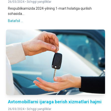
26/03/2024 •
So'nggi yangiliklar
Respublikamizda 2024-yilning 1-mart holatiga qurilish
sohasida...
Batafsil ...
Avtomobillarni ijaraga berish xizmatlari hajmi
26/03/2024 •
So'nggi yangiliklar