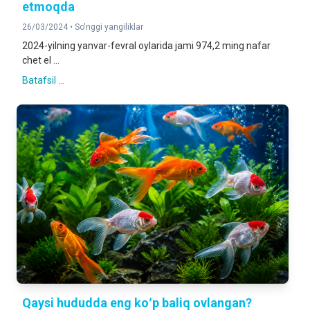
etmoqda
26/03/2024 •
So'nggi yangiliklar
2024-yilning yanvar-fevral oylarida jami 974,2 ming nafar
chet el ...
Batafsil ...
Qaysi hududda eng koʻp baliq ovlangan?