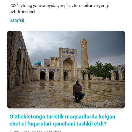
2024-yilning yanvar oyida yengil avtomobillar va yengil
avtotransport ...
Batafsil ...
Oʻzbekistonga turistik maqsadlarda kelgan
chet el fuqarolari qanchani tashkil etdi?