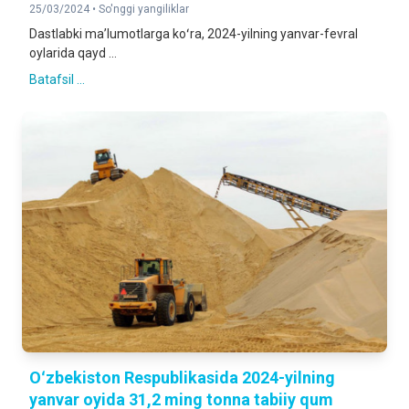
25/03/2024 •
So'nggi yangiliklar
Dastlabki maʼlumotlarga koʻra, 2024-yilning yanvar-fevral
oylarida qayd ...
Batafsil ...
Oʻzbekiston Respublikasida 2024-yilning
yanvar oyida 31,2 ming tonna tabiiy qum