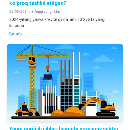
koʻproq tashkil etilgan?
25/03/2024 •
So'nggi yangiliklar
2024-yilning yanvar-fevral oyida jami 13 276 ta yangi
korxona ...
Batafsil ...
Yangi qurilish ishlari hajmida norasmiy sektor