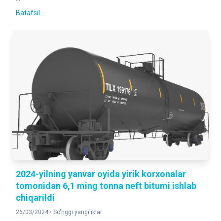
Batafsil ...
2024-yilning yanvar oyida yirik korxonalar
tomonidan 6,1 ming tonna neft bitumi ishlab
chiqarildi
26/03/2024 •
So'nggi yangiliklar