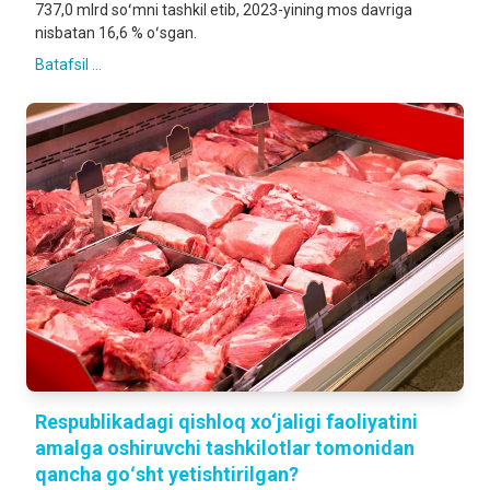
737,0 mlrd soʻmni tashkil etib, 2023-yining mos davriga
nisbatan 16,6 % oʻsgan.
Batafsil ...
Respublikadagi qishloq xo‘jaligi faoliyatini
amalga oshiruvchi tashkilotlar tomonidan
qancha goʻsht yetishtirilgan?