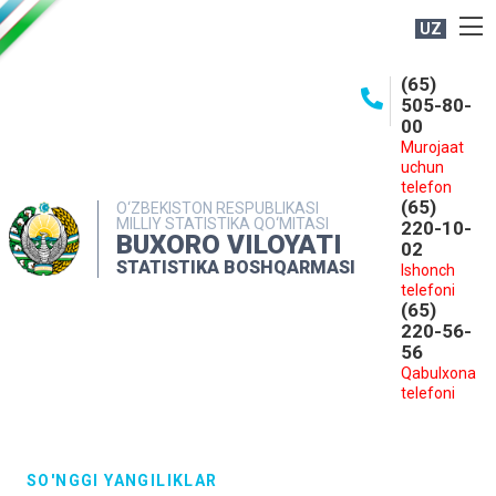
UZ
BOSHQARMA HAQIDA
(65)
505-80-
OCHIQ MA'LUMOTLAR
00
Murojaat
NASHRLAR
uchun
INTERAKTIV XIZMATLAR
telefon
(65)
O‘ZBEKISTON RESPUBLIKASI
MILLIY STATISTIKA QO‘MITASI
MATBUOT XIZMATI
220-10-
BUXORO VILOYATI
02
MUROJAATLAR
STATISTIKA BOSHQARMASI
Ishonch
telefoni
KONTAKTLAR
(65)
220-56-
56
Qabulxona
telefoni
SO'NGGI YANGILIKLAR