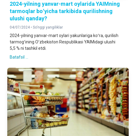
2024-yilning yanvar-mart oylarida YAIMning
tarmoqlar boʻyicha tarkibida qurilishning
ulushi qanday?
04/07/2024 •
So'nggi yangiliklar
2024-yilning yanvar-mart oylari yakunlariga koʻra, qurilish
tarmogʻining Oʻzbekiston Respublikasi YAIMidagi ulushi
5,5 % ni tashkil etdi.
Batafsil ...