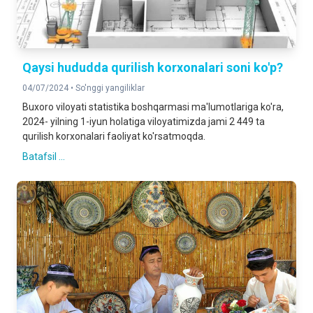
Qaysi hududda qurilish korxonalari soni ko'p?
04/07/2024 •
So'nggi yangiliklar
Buxoro viloyati statistika boshqarmasi ma'lumotlariga ko'ra,
2024- yilning 1-iyun holatiga viloyatimizda jami 2 449 ta
qurilish korxonalari faoliyat ko'rsatmoqda.
Batafsil ...