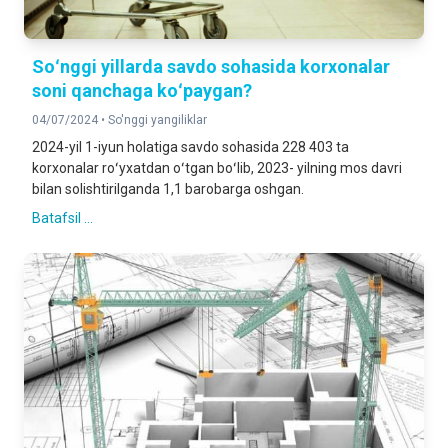
Soʻnggi yillarda savdo sohasida korxonalar
soni qanchaga koʻpaygan?
04/07/2024 •
So'nggi yangiliklar
2024-yil 1-iyun holatiga savdo sohasida 228 403 ta
korxonalar roʻyxatdan oʻtgan boʻlib, 2023- yilning mos davri
bilan solishtirilganda 1,1 barobarga oshgan.
Batafsil ...