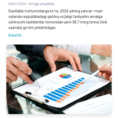
04/07/2024 •
So'nggi yangiliklar
Dastlabki maʼlumotlarga koʻra, 2024-yilning yanvar–mart
oylarida respublikadagi qishloq xo‘jaligi faoliyatini amalga
oshiruvchi tashkilotlar tomonidan jami 38,7 ming tonna (tirik
vaznda) goʻsht yetishtirilgan.
Batafsil ...