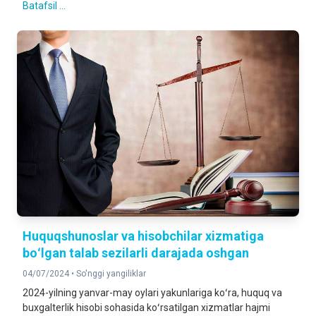
Batafsil ...
Huquqshunoslar va hisobchilar xizmatiga
boʻlgan talab sezilarli darajada oshgan
04/07/2024 •
So'nggi yangiliklar
2024-yilning yanvar-may oylari yakunlariga koʻra, huquq va
buxgalterlik hisobi sohasida koʻrsatilgan xizmatlar hajmi