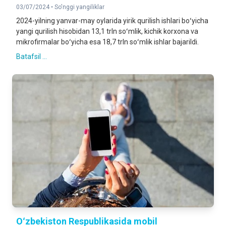
03/07/2024 •
So'nggi yangiliklar
2024-yilning yanvar-may oylarida yirik qurilish ishlari boʻyicha
yangi qurilish hisobidan 13,1 trln soʻmlik, kichik korxona va
mikrofirmalar boʻyicha esa 18,7 trln soʻmlik ishlar bajarildi.
Batafsil ...
Oʻzbekiston Respublikasida mobil