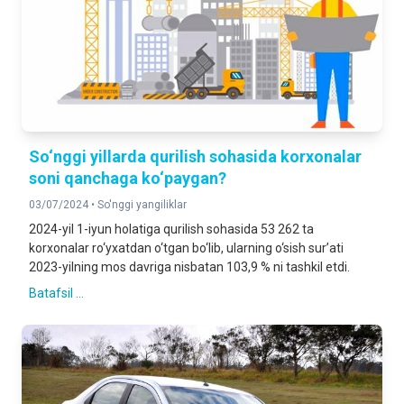
So‘nggi yillarda qurilish sohasida korxonalar
soni qanchaga ko‘paygan?
03/07/2024 •
So'nggi yangiliklar
2024-yil 1-iyun holatiga qurilish sohasida 53 262 ta
korxonalar ro‘yxatdan o‘tgan bo‘lib, ularning o‘sish sur’ati
2023-yilning mos davriga nisbatan 103,9 % ni tashkil etdi.
Batafsil ...