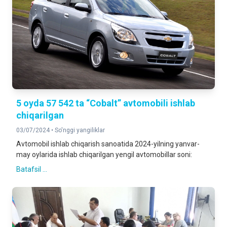
5 oyda 57 542 ta “Cobalt” avtomobili ishlab
chiqarilgan
03/07/2024 •
So'nggi yangiliklar
Avtomobil ishlab chiqarish sanoatida 2024-yilning yanvar-
may oylarida ishlab chiqarilgan yengil avtomobillar soni:
Batafsil ...