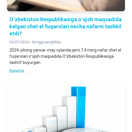
Oʻzbekiston Respublikasiga oʻqish maqsadida
kelgan chet el fuqarolari necha nafarni tashkil
etdi?
03/07/2024 •
So'nggi yangiliklar
2024-yilning yanvar-may oylarida jami 7,4 ming nafar chet el
fuqarolari oʻqish maqsadida Oʻzbekiston Respublikasiga
tashrif buyurgan.
Batafsil ...