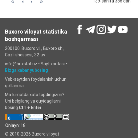
139-sahifa 386 dan
Buxoro viloyat statistika
boshqarmasi
200100, Buxoro vil., Buxoro sh.,
Gazli shossesi, 32-uy
info@buxstat.uz •
Sayt xaritasi
•
Bizga xabar yuboring
Veb-saytdan foydalanish uchun
qo'llanma
Ma`lumotda xato topdingizmi?
Uni belgilang va quyidagilarni
bosing
Ctrl + Enter
Onlayn: 18
© 2010-2026 Buxoro viloyat