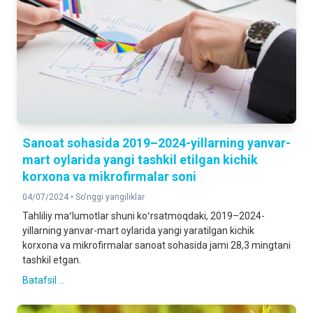
Sanoat sohasida 2019–2024-yillarning yanvar-
mart oylarida yangi tashkil etilgan kichik
korxona va mikrofirmalar soni
04/07/2024 •
So'nggi yangiliklar
Tahliliy maʻlumotlar shuni koʻrsatmoqdaki, 2019–2024-
yillarning yanvar-mart oylarida yangi yaratilgan kichik
korxona va mikrofirmalar sanoat sohasida jami 28,3 mingtani
tashkil etgan.
Batafsil ...