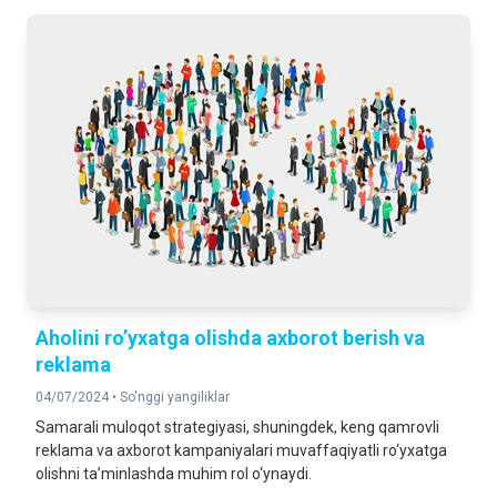
Aholini ro’yxatga olishda axborot berish va
reklama
04/07/2024 •
So'nggi yangiliklar
Samarali muloqot strategiyasi, shuningdek, keng qamrovli
reklama va axborot kampaniyalari muvaffaqiyatli ro‘yxatga
olishni ta’minlashda muhim rol o‘ynaydi.