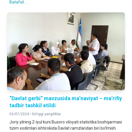
Batafsil ...
“Davlat gerbi” mavzusida ma’naviyat – ma’rifiy
tadbir tashkil etildi
03/07/2024 •
So'nggi yangiliklar
Joriy yilning 2-iyul kuni Buxoro viloyati statistika boshqarmasi
tizim xodimlari ishtirokida Davlat ramzlaridan biri bo‘lmish