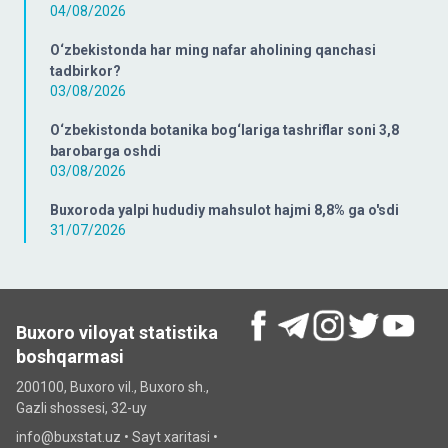
04/08/2026
O‘zbekistonda har ming nafar aholining qanchasi
tadbirkor?
03/08/2026
O‘zbekistonda botanika bog‘lariga tashriflar soni 3,8
barobarga oshdi
03/08/2026
Buxoroda yalpi hududiy mahsulot hajmi 8,8% ga o'sdi
31/07/2026
Buxoro viloyat statistika
boshqarmasi
200100, Buxoro vil., Buxoro sh.,
Gazli shossesi, 32-uy
info@buxstat.uz •
Sayt xaritasi
•