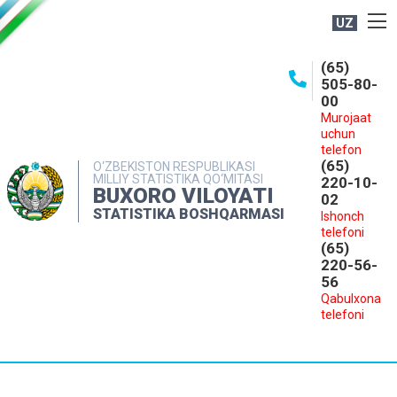
UZ
BOSHQARMA HAQIDA
(65)
505-80-
OCHIQ MA'LUMOTLAR
00
Murojaat
NASHRLAR
uchun
INTERAKTIV XIZMATLAR
telefon
(65)
O‘ZBEKISTON RESPUBLIKASI
MILLIY STATISTIKA QO‘MITASI
MATBUOT XIZMATI
220-10-
BUXORO VILOYATI
02
MUROJAATLAR
STATISTIKA BOSHQARMASI
Ishonch
telefoni
KONTAKTLAR
(65)
220-56-
56
Qabulxona
telefoni