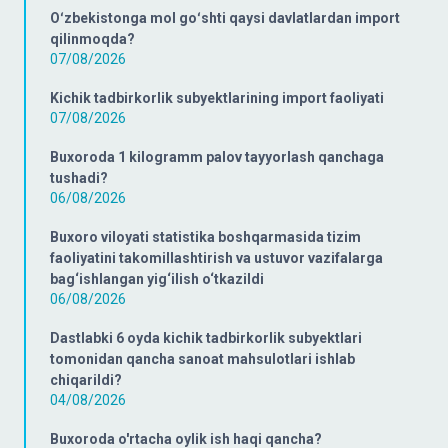
Oʻzbekistonga mol goʻshti qaysi davlatlardan import
qilinmoqda?
07/08/2026
Kichik tadbirkorlik subyektlarining import faoliyati
07/08/2026
Buxoroda 1 kilogramm palov tayyorlash qanchaga
tushadi?
06/08/2026
Buxoro viloyati statistika boshqarmasida tizim
faoliyatini takomillashtirish va ustuvor vazifalarga
bag‘ishlangan yig‘ilish o‘tkazildi
06/08/2026
Dastlabki 6 oyda kichik tadbirkorlik subyektlari
tomonidan qancha sanoat mahsulotlari ishlab
chiqarildi?
04/08/2026
Buxoroda o'rtacha oylik ish haqi qancha?