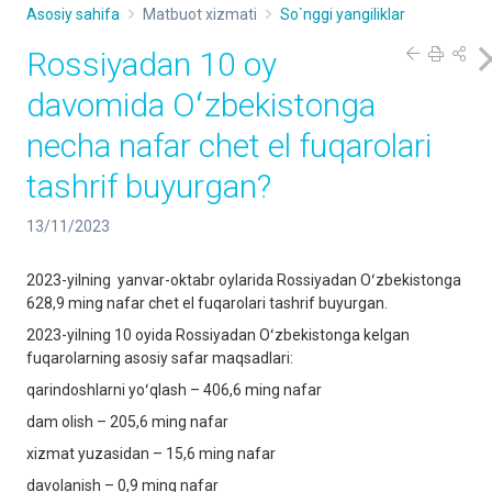
Asosiy sahifa
Matbuot xizmati
So`nggi yangiliklar
Rossiyadan 10 oy
davomida Oʻzbekistonga
necha nafar chet el fuqarolari
tashrif buyurgan?
13/11/2023
2023-yilning yanvar-oktabr oylarida Rossiyadan Oʻzbekistonga
628,9 ming nafar chet el fuqarolari tashrif buyurgan.
2023-yilning 10 oyida Rossiyadan Oʻzbekistonga kelgan
fuqarolarning asosiy safar maqsadlari:
qarindoshlarni yoʻqlash – 406,6 ming nafar
dam olish – 205,6 ming nafar
xizmat yuzasidan – 15,6 ming nafar
davolanish – 0,9 ming nafar