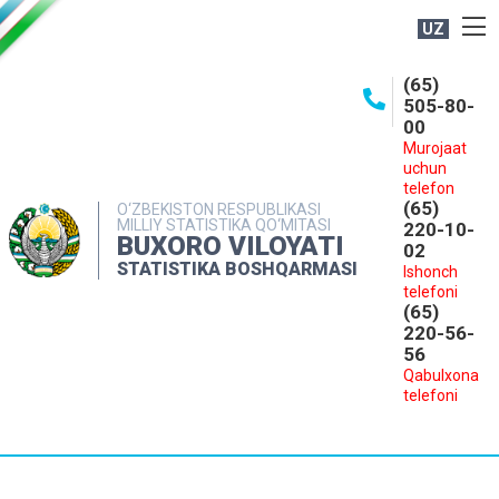
UZ
BOSHQARMA HAQIDA
(65)
505-80-
OCHIQ MA'LUMOTLAR
00
Murojaat
NASHRLAR
uchun
INTERAKTIV XIZMATLAR
telefon
(65)
O‘ZBEKISTON RESPUBLIKASI
MILLIY STATISTIKA QO‘MITASI
MATBUOT XIZMATI
220-10-
BUXORO VILOYATI
02
MUROJAATLAR
STATISTIKA BOSHQARMASI
Ishonch
telefoni
KONTAKTLAR
(65)
220-56-
56
Qabulxona
telefoni