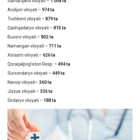
Samarqand viloyati –
1 008
ta
Andijon viloyati –
974 ta
Toshkent viloyati –
879 ta
Qashqadaryo viloyati –
815 ta
Buxoro viloyati –
802
ta
Namangan viloyati –
711 ta
Xorazm viloyati –
626 ta
Qoraqalpog‘iston Resp. –
494 ta
Surxondaryo viloyati –
449 ta
Navoiy viloyati–
360 ta
Jizzax viloyati –
336 ta
Sirdaryo viloyati –
188 ta