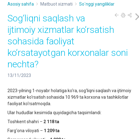
Asosiy sahifa
Matbuot xizmati
So`nggi yangiliklar
Sog‘liqni saqlash va
ijtimoiy xizmatlar ko‘rsatish
sohasida faoliyat
ko‘rsatayotgan korxonalar soni
nechta?
13/11/2023
2023-yilning 1-noyabr holatiga ko‘ra, sog‘liqni saqlash va ijtimoiy
xizmatlar ko‘rsatish sohasida 10 969 ta korxona va tashkilotlar
faoliyat ko‘rsatmoqda.
Ular hududlar kesimida quyidagicha taqsimlandi:
Toshkent shahri –
2 118 ta
Farg‘ona viloyati –
1 209 ta