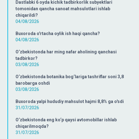
Dastlabki 6 oyda kichik tadbirkorlik subyektlari
tomonidan qancha sanoat mahsulotlari ishlab
chiqarildi?
04/08/2026
Buxoroda o'rtacha oylik ish haqi qancha?
04/08/2026
O‘zbekistonda har ming nafar aholining qanchasi
tadbirkor?
03/08/2026
O‘zbekistonda botanika bog‘lariga tashriflar soni 3,8
barobarga oshdi
03/08/2026
Buxoroda yalpi hududiy mahsulot hajmi 8,8% ga o'sdi
31/07/2026
O‘zbekistonda eng ko‘p qaysi avtomobillar ishlab
chiqarilmoqda?
31/07/2026