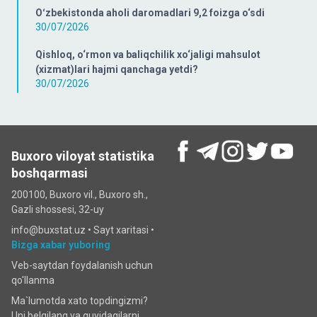
Oʻzbekistonda aholi daromadlari 9,2 foizga o‘sdi
30/07/2026
Qishloq, o‘rmon va baliqchilik xo‘jaligi mahsulot
(xizmat)lari hajmi qanchaga yetdi?
30/07/2026
Buxoro viloyat statistika
boshqarmasi
200100, Buxoro vil., Buxoro sh.,
Gazli shossesi, 32-uy
info@buxstat.uz •
Sayt xaritasi
•
Bizga xabar yuboring
Veb-saytdan foydalanish uchun
qo'llanma
Ma`lumotda xato topdingizmi?
Uni belgilang va quyidagilarni