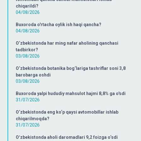
chiqarildi?
04/08/2026
Buxoroda o'rtacha oylik ish haqi qancha?
04/08/2026
O‘zbekistonda har ming nafar aholining qanchasi
tadbirkor?
03/08/2026
O‘zbekistonda botanika bog‘lariga tashriflar soni 3,8
barobarga oshdi
03/08/2026
Buxoroda yalpi hududiy mahsulot hajmi 8,8% ga o'sdi
31/07/2026
O‘zbekistonda eng ko‘p qaysi avtomobillar ishlab
chiqarilmoqda?
31/07/2026
Oʻzbekistonda aholi daromadlari 9,2 foizga o‘sdi