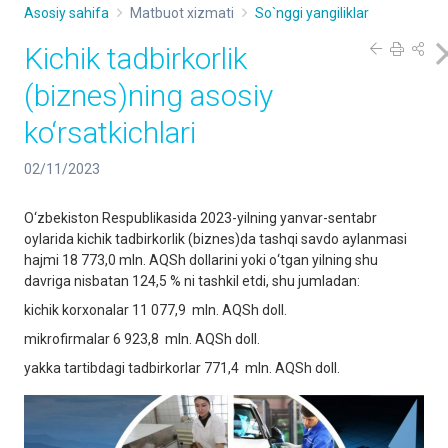
Asosiy sahifa
Matbuot xizmati
So`nggi yangiliklar
Kichik tadbirkorlik
(biznes)ning asosiy
ko‘rsatkichlari
02/11/2023
O‘zbekiston Respublikasida 2023-yilning yanvar-sentabr
oylarida kichik tadbirkorlik (biznes)da tashqi savdo aylanmasi
hajmi 18 773,0 mln. AQSh dollarini yoki о‘tgan yilning shu
davriga nisbatan 124,5 % ni tashkil etdi, shu jumladan:
kichik korxonalar 11 077,9 mln. AQSh doll.
mikrofirmalar 6 923,8 mln. AQSh doll.
yakka tartibdagi tadbirkorlar 771,4 mln. AQSh doll.