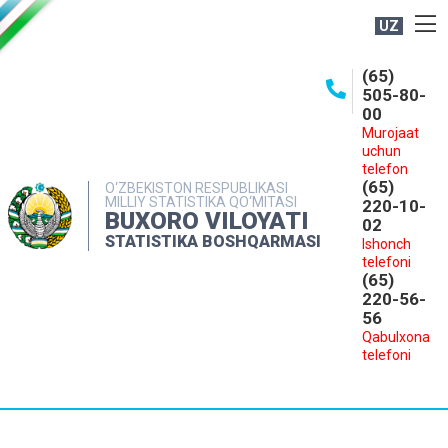
UZ
BOSHQARMA HAQIDA
(65)
505-80-
OCHIQ MA'LUMOTLAR
00
Murojaat
NASHRLAR
uchun
INTERAKTIV XIZMATLAR
telefon
(65)
O‘ZBEKISTON RESPUBLIKASI
MILLIY STATISTIKA QO‘MITASI
MATBUOT XIZMATI
220-10-
BUXORO VILOYATI
02
MUROJAATLAR
STATISTIKA BOSHQARMASI
Ishonch
telefoni
KONTAKTLAR
(65)
220-56-
56
Qabulxona
telefoni