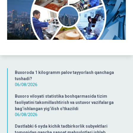
Buxoroda 1 kilogramm palov tayyorlash qanchaga
tushadi?
06/08/2026
Buxoro viloyati statistika boshqarmasida tizim
faoliyatini takomillashtirish va ustuvor vazifalarga
bag‘ishlangan yig‘ilish o‘tkazildi
06/08/2026
Dastlabki 6 oyda kichik tadbirkorlik subyektlari
tomonidan qancha sanoat mahsulotlari ishlab