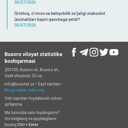
30/07/2026
Qishloq, o‘rmon va baliqchilik xo‘jaligi mahsulot
(xizmat)lari hajmi qanchaga yetdi?
30/07/2026
Buxoro viloyat statistika
boshqarmasi
200100, Buxoro vil., Buxoro sh.,
Gazli shossesi, 32-uy
info@buxstat.uz •
Sayt xaritasi
•
Bizga xabar yuboring
Veb-saytdan foydalanish uchun
qo'llanma
Ma`lumotda xato topdingizmi?
Uni belgilang va quyidagilarni
bosing
Ctrl + Enter