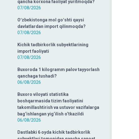
qancha korxona faoliyat yuritmoqda?
07/08/2026
Oʻzbekistonga mol goʻshti qaysi
davlatlardan import qilinmoqda?
07/08/2026
Kichik tadbirkorlik subyektlarining
import faoliyati
07/08/2026
Buxoroda 1 kilogramm palov tayyorlash
qanchaga tushadi?
06/08/2026
Buxoro viloyati statistika
boshqarmasida tizim faoliyatini
takomillashtirish va ustuvor vazifalarga
bag‘ishlangan yig‘ilish o‘tkazildi
06/08/2026
Dastlabki 6 oyda kichik tadbirkorlik
subyektlari tomonidan qancha sanoat