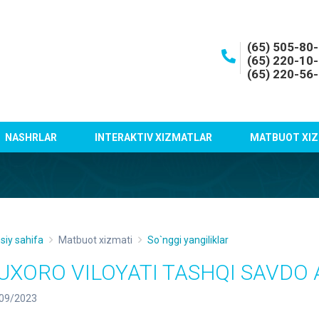
(65) 505-80
(65) 220-10
(65) 220-56
NASHRLAR
INTERAKTIV XIZMATLAR
MATBUOT XIZ
siy sahifa
Matbuot xizmati
So`nggi yangiliklar
UXORO VILOYATI TASHQI SAVDO
09/2023