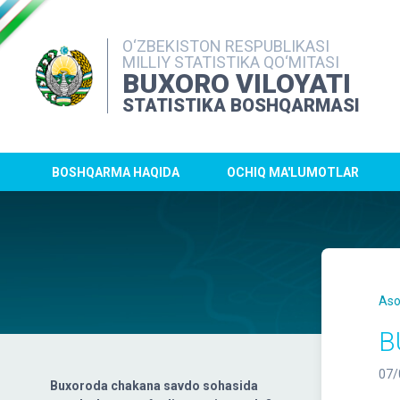
O‘ZBEKISTON RESPUBLIKASI
MILLIY STATISTIKA QO‘MITASI
BUXORO VILOYATI
STATISTIKA BOSHQARMASI
BOSHQARMA HAQIDA
OCHIQ MA'LUMOTLAR
Aso
B
07/
Buxoroda chakana savdo sohasida