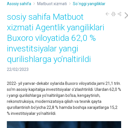
Asosiy sahifa
Matbuot xizmati
So`nggi yangiliklar
sosiy sahifa Matbuot
xizmati Agentlik yangiliklari
Buxoro viloyatida 62,0 %
investitsiyalar yangi
qurilishlarga yo‘naltirildi
22/02/2023
2022- yil yanvar-dekabr oylarida Buxoro viloyatida jami 21,1 trln.
so‘m asosiy kapitalga investitsiyalar o‘zlashtirildi. Ulardan 62,0 %
i yangi qurilishlarga yo‘naltirilgan bo‘lsa, kengaytirish,
rekonstruksiya, modernizatsiya qilish va texnik qayta
qurollantirish bo‘yicha 22,8 % hamda boshqa xarajatlarga 15,2
% investitsiyalar yo‘naltirildi.