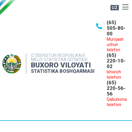
UZ
BOSHQARMA HAQIDA
(65)
505-80-
OCHIQ MA'LUMOTLAR
00
Murojaat
NASHRLAR
uchun
INTERAKTIV XIZMATLAR
telefon
(65)
O‘ZBEKISTON RESPUBLIKASI
MILLIY STATISTIKA QO‘MITASI
MATBUOT XIZMATI
220-10-
BUXORO VILOYATI
02
MUROJAATLAR
STATISTIKA BOSHQARMASI
Ishonch
telefoni
KONTAKTLAR
(65)
220-56-
56
Qabulxona
telefoni