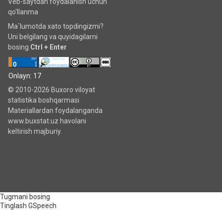
Veb-saytdan foydalanish uchun
qo'llanma
Ma`lumotda xato topdingizmi?
Uni belgilang va quyidagilarni
bosing
Ctrl + Enter
Onlayn: 17
© 2010-2026 Buxoro viloyat
statistika boshqarmasi
Materiallardan foydalanganda
www.buxstat.uz havolani
keltirish majburiy.
Tugmani bosing
Tinglash
GSpeech