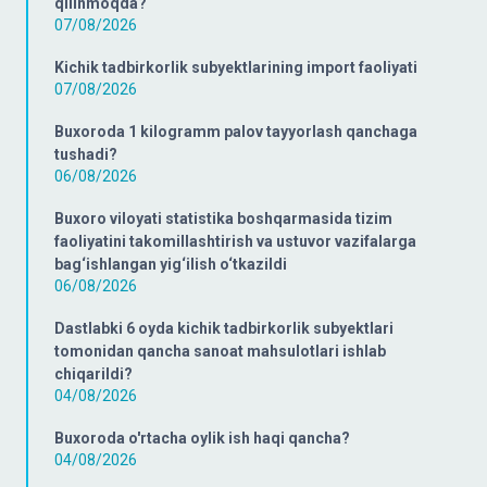
qilinmoqda?
07/08/2026
Kichik tadbirkorlik subyektlarining import faoliyati
07/08/2026
Buxoroda 1 kilogramm palov tayyorlash qanchaga
tushadi?
06/08/2026
Buxoro viloyati statistika boshqarmasida tizim
faoliyatini takomillashtirish va ustuvor vazifalarga
bag‘ishlangan yig‘ilish o‘tkazildi
06/08/2026
Dastlabki 6 oyda kichik tadbirkorlik subyektlari
tomonidan qancha sanoat mahsulotlari ishlab
chiqarildi?
04/08/2026
Buxoroda o'rtacha oylik ish haqi qancha?
04/08/2026