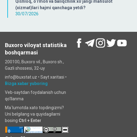
Qishloq, o‘rmon va baliqchilik xo‘jaligi mahsulot
(xizmat)lari hajmi qanchaga yetdi?
30/07/2026
Buxoro viloyat statistika
boshqarmasi
200100, Buxoro vil., Buxoro sh.,
Gazli shossesi, 32-uy
info@buxstat.uz •
Sayt xaritasi
•
Bizga xabar yuboring
Veb-saytdan foydalanish uchun
qo'llanma
Ma`lumotda xato topdingizmi?
Uni belgilang va quyidagilarni
bosing
Ctrl + Enter