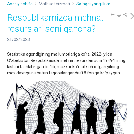
Asosiy sahifa
Matbuot xizmati
So`nggi yangiliklar
Respublikamizda mehnat
resurslari soni qancha?
21/02/2023
Statistika agentligining ma‘lumotlariga ko‘ra, 2022- yilda
O‘zbekiston Respublikasida mehnat resurslari soni 19494 ming
kishini tashkil etgan boʻlib, mazkur koʻrsatkich oʻtgan yilning
mos davriga nisbatan taqqoslanganda 0,8 foizga koʻpaygan.