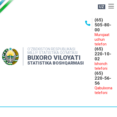
UZ
BOSHQARMA HAQIDA
(65)
505-80-
OCHIQ MA'LUMOTLAR
00
Murojaat
NASHRLAR
uchun
INTERAKTIV XIZMATLAR
telefon
(65)
O‘ZBEKISTON RESPUBLIKASI
MILLIY STATISTIKA QO‘MITASI
MATBUOT XIZMATI
220-10-
BUXORO VILOYATI
02
MUROJAATLAR
STATISTIKA BOSHQARMASI
Ishonch
telefoni
KONTAKTLAR
(65)
220-56-
56
Qabulxona
telefoni