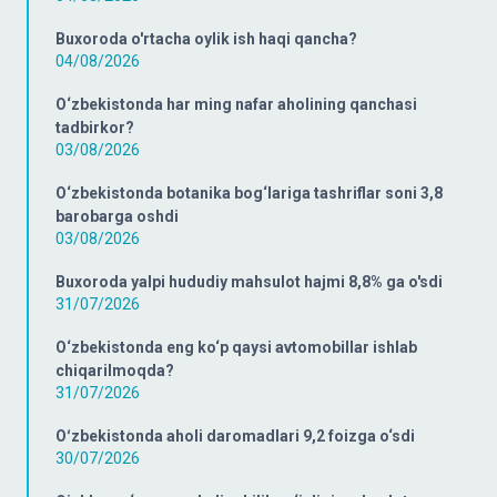
Buxoroda o'rtacha oylik ish haqi qancha?
04/08/2026
O‘zbekistonda har ming nafar aholining qanchasi
tadbirkor?
03/08/2026
O‘zbekistonda botanika bog‘lariga tashriflar soni 3,8
barobarga oshdi
03/08/2026
Buxoroda yalpi hududiy mahsulot hajmi 8,8% ga o'sdi
31/07/2026
O‘zbekistonda eng ko‘p qaysi avtomobillar ishlab
chiqarilmoqda?
31/07/2026
Oʻzbekistonda aholi daromadlari 9,2 foizga o‘sdi
30/07/2026