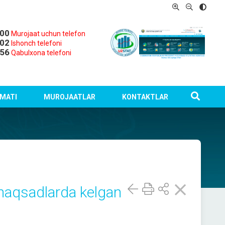
-00
Murojaat uchun telefon
-02
Ishonch telefoni
-56
Qabulxona telefoni
MATI
MUROJAATLAR
KONTAKTLAR
 maqsadlarda kelgan