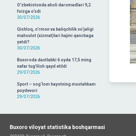
Oʻzbekistonda aholi daromadlari 9,2
foizga o‘sdi
30/07/2026
Qishloq, o‘rmon va baliqchilik xo‘jaligi
mahsulot (xizmat)lari hajmi qanchaga
yetdi?
30/07/2026
Buxoroda dastlabki 6 oyda 17,5 ming
nafar tug'ilish qayd etildi
29/07/2026
Sport – sog‘lom hayotning mustahkam
poydevori
29/07/2026
Buxoro viloyat statistika boshqarmasi