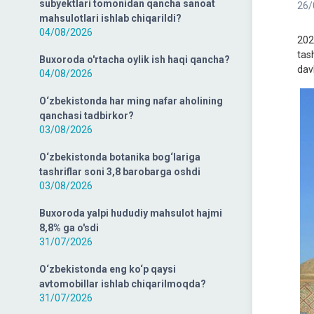
subyektlari tomonidan qancha sanoat
26/
mahsulotlari ishlab chiqarildi?
04/08/2026
202
tash
Buxoroda o'rtacha oylik ish haqi qancha?
dav
04/08/2026
O‘zbekistonda har ming nafar aholining
qanchasi tadbirkor?
03/08/2026
O‘zbekistonda botanika bog‘lariga
tashriflar soni 3,8 barobarga oshdi
03/08/2026
Buxoroda yalpi hududiy mahsulot hajmi
8,8% ga o'sdi
31/07/2026
O‘zbekistonda eng ko‘p qaysi
avtomobillar ishlab chiqarilmoqda?
31/07/2026