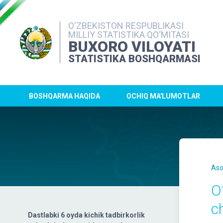
O‘ZBEKISTON RESPUBLIKASI
MILLIY STATISTIKA QO‘MITASI
BUXORO VILOYATI
STATISTIKA BOSHQARMASI
BOSHQARMA HAQIDA
OCHIQ MA'LUMOTLAR
Aso
O
ch
Dastlabki 6 oyda kichik tadbirkorlik