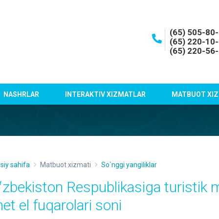
(65) 505-80
(65) 220-10
(65) 220-56
NASHRLAR
INTERAKTIV XIZMATLAR
MATBUOT XIZ
siy sahifa
Matbuot xizmati
So`nggi yangiliklar
ʻzbekiston Respublikasiga turistik
et el fuqarolari soni