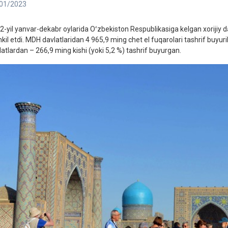
01/2023
2-yil yanvar-dekabr oylarida Oʻzbekiston Respublikasiga kelgan xorijiy da
kil etdi. MDH davlatlaridan 4 965,9 ming chet el fuqarolari tashrif buyuri
latlardan – 266,9 ming kishi (yoki 5,2 %) tashrif buyurgan.