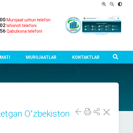
-00
Murojaat uchun telefon
-02
Ishonch telefoni
-56
Qabulxona telefoni
MATI
MUROJAATLAR
KONTAKTLAR
ketgan Oʻzbekiston