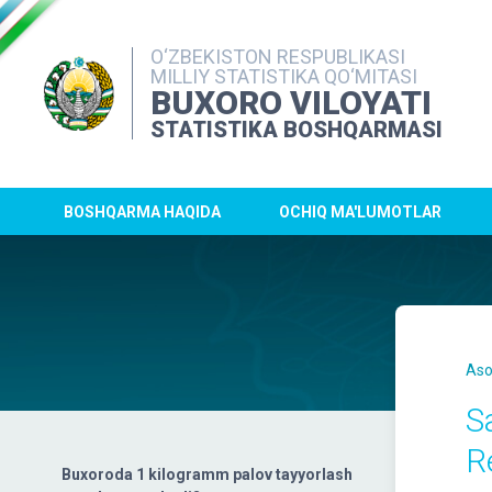
O‘ZBEKISTON RESPUBLIKASI
MILLIY STATISTIKA QO‘MITASI
BUXORO VILOYATI
STATISTIKA BOSHQARMASI
BOSHQARMA HAQIDA
OCHIQ MA'LUMOTLAR
Aso
S
R
Buxoroda 1 kilogramm palov tayyorlash