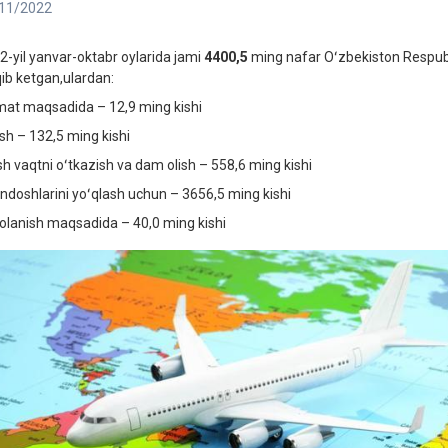
11/2022
2-yil yanvar-oktabr oylarida jami
4400,5
ming nafar Oʻzbekiston Respubl
qib ketgan,ulardan:
mat maqsadida – 12,9 ming kishi
ish – 132,5 ming kishi
sh vaqtni oʻtkazish va dam olish – 558,6 ming kishi
indoshlarini yoʻqlash uchun – 3656,5 ming kishi
olanish maqsadida – 40,0 ming kishi