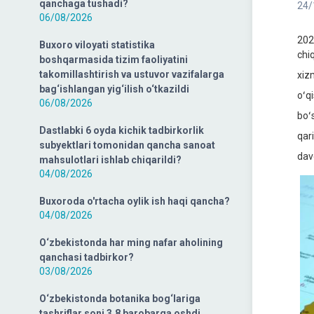
qanchaga tushadi?
24/
06/08/2026
202
Buxoro viloyati statistika
chi
boshqarmasida tizim faoliyatini
takomillashtirish va ustuvor vazifalarga
xiz
bag‘ishlangan yig‘ilish o‘tkazildi
oʻq
06/08/2026
boʻ
Dastlabki 6 oyda kichik tadbirkorlik
qar
subyektlari tomonidan qancha sanoat
dav
mahsulotlari ishlab chiqarildi?
04/08/2026
Buxoroda o'rtacha oylik ish haqi qancha?
04/08/2026
O‘zbekistonda har ming nafar aholining
qanchasi tadbirkor?
03/08/2026
O‘zbekistonda botanika bog‘lariga
tashriflar soni 3,8 barobarga oshdi