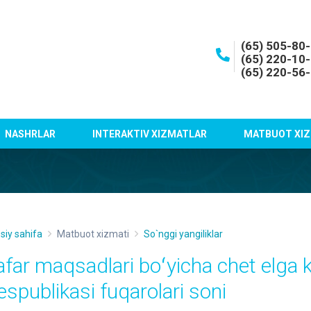
(65) 505-80
(65) 220-10
(65) 220-56
NASHRLAR
INTERAKTIV XIZMATLAR
MATBUOT XIZ
siy sahifa
Matbuot xizmati
So`nggi yangiliklar
afar maqsadlari boʻyicha chet elga 
espublikasi fuqarolari soni