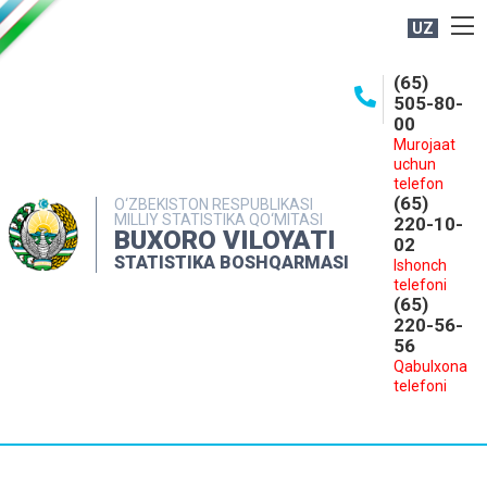
UZ
BOSHQARMA HAQIDA
(65)
505-80-
OCHIQ MA'LUMOTLAR
00
Murojaat
NASHRLAR
uchun
INTERAKTIV XIZMATLAR
telefon
(65)
O‘ZBEKISTON RESPUBLIKASI
MILLIY STATISTIKA QO‘MITASI
MATBUOT XIZMATI
220-10-
BUXORO VILOYATI
02
MUROJAATLAR
STATISTIKA BOSHQARMASI
Ishonch
telefoni
KONTAKTLAR
(65)
220-56-
56
Qabulxona
telefoni