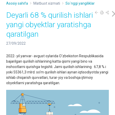
Asosiy sahifa
Matbuot xizmati
So`nggi yangiliklar
Deyarli 68 % qurilish ishlari
yangi obyektlar yaratishga
qaratilgan
27/09/2022
2022- yil yanvar- avgust oylarida O‘zbekiston Respublikasida
bajarilgan qurilish ishlarining katta qismi yangi bino va
inshootlarni qurishga tegishli. Jami qurilish ishlarining 67,8 % i
yoki 55361,3 mlrd. so‘m qurilish ishlari aynan iqtisodiyotda yangi
ishlab chiqarish quvvatlari, turar-joy va boshqa ijtimoiy
obyektlarni yaratishga qaratilgan.