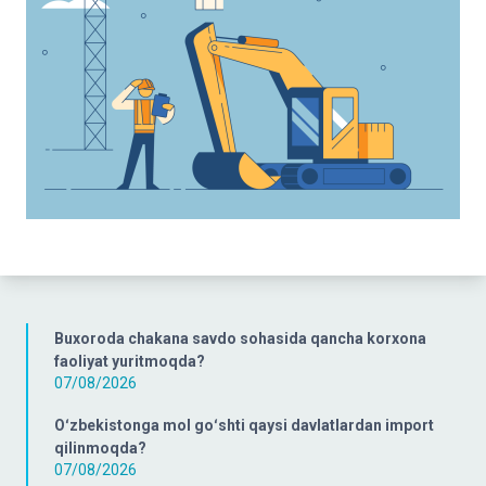
Buxoroda chakana savdo sohasida qancha korxona
faoliyat yuritmoqda?
07/08/2026
Oʻzbekistonga mol goʻshti qaysi davlatlardan import
qilinmoqda?
07/08/2026