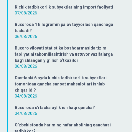
Kichik tadbirkorlik subyektlarining import faoliyati
07/08/2026
Buxoroda 1 kilogramm palov tayyorlash qanchaga
tushadi?
06/08/2026
Buxoro viloyati statistika boshqarmasida tizim
faoliyatini takomillashtirish va ustuvor vazifalarga
bag‘ishlangan yig‘ilish o‘tkazildi
06/08/2026
Dastlabki 6 oyda kichik tadbirkorlik subyektlari
tomonidan qancha sanoat mahsulotlari ishlab
chiqarildi?
04/08/2026
Buxoroda o'rtacha oylik ish haqi qancha?
04/08/2026
O‘zbekistonda har ming nafar aholining qanchasi
tadbirkor?