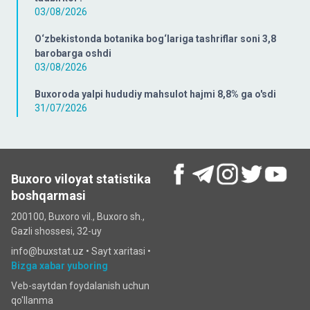
03/08/2026
O‘zbekistonda botanika bog‘lariga tashriflar soni 3,8
barobarga oshdi
03/08/2026
Buxoroda yalpi hududiy mahsulot hajmi 8,8% ga o'sdi
31/07/2026
Buxoro viloyat statistika
boshqarmasi
200100, Buxoro vil., Buxoro sh.,
Gazli shossesi, 32-uy
info@buxstat.uz •
Sayt xaritasi
•
Bizga xabar yuboring
Veb-saytdan foydalanish uchun
qo'llanma