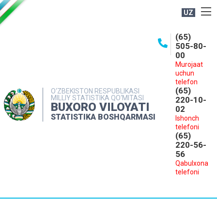
UZ
BOSHQARMA HAQIDA
(65)
505-80-
OCHIQ MA'LUMOTLAR
00
Murojaat
NASHRLAR
uchun
INTERAKTIV XIZMATLAR
telefon
(65)
O‘ZBEKISTON RESPUBLIKASI
MILLIY STATISTIKA QO‘MITASI
MATBUOT XIZMATI
220-10-
BUXORO VILOYATI
02
MUROJAATLAR
STATISTIKA BOSHQARMASI
Ishonch
telefoni
KONTAKTLAR
(65)
220-56-
56
Qabulxona
telefoni