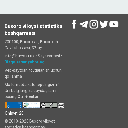
Buxoro viloyat statistika
boshqarmasi
200100, Buxoro vil., Buxoro sh.,
Gazli shossesi, 32-uy
info@buxstat.uz •
Sayt xaritasi
•
Bizga xabar yuboring
Veb-saytdan foydalanish uchun
qo'llanma
Ma`lumotda xato topdingizmi?
Uni belgilang va quyidagilarni
bosing
Ctrl + Enter
Onlayn: 20
© 2010-2026 Buxoro viloyat
statistika boshqarmasi