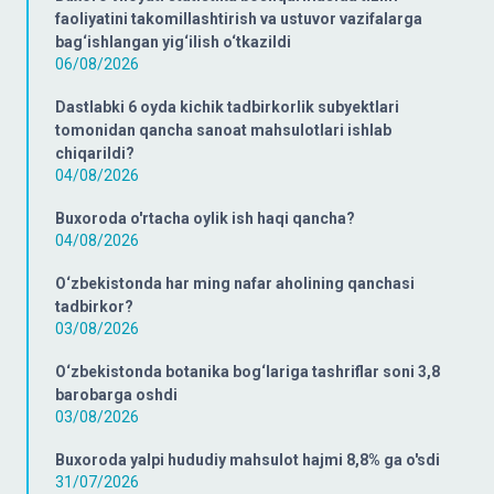
faoliyatini takomillashtirish va ustuvor vazifalarga
bag‘ishlangan yig‘ilish o‘tkazildi
06/08/2026
Dastlabki 6 oyda kichik tadbirkorlik subyektlari
tomonidan qancha sanoat mahsulotlari ishlab
chiqarildi?
04/08/2026
Buxoroda o'rtacha oylik ish haqi qancha?
04/08/2026
O‘zbekistonda har ming nafar aholining qanchasi
tadbirkor?
03/08/2026
O‘zbekistonda botanika bog‘lariga tashriflar soni 3,8
barobarga oshdi
03/08/2026
Buxoroda yalpi hududiy mahsulot hajmi 8,8% ga o'sdi
31/07/2026