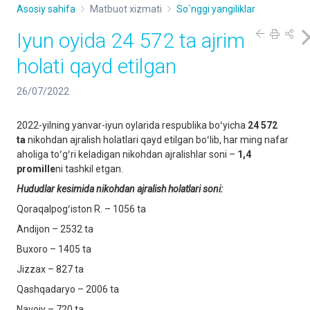
Asosiy sahifa
Matbuot xizmati
So`nggi yangiliklar
Iyun oyida 24 572 ta ajrim
holati qayd etilgan
26/07/2022
2022-yilning yanvar-iyun oylarida respublika boʻyicha
24 572
ta
nikohdan ajralish holatlari qayd etilgan boʻlib, har ming nafar
aholiga toʻgʻri keladigan nikohdan ajralishlar soni –
1,4
promille
ni tashkil etgan.
Hududlar kesimida nikohdan ajralish holatlari soni:
Qoraqalpogʻiston R. – 1056 ta
Andijon – 2532 ta
Buxoro – 1405 ta
Jizzax – 827 ta
Qashqadaryo – 2006 ta
Navoiy – 720 ta