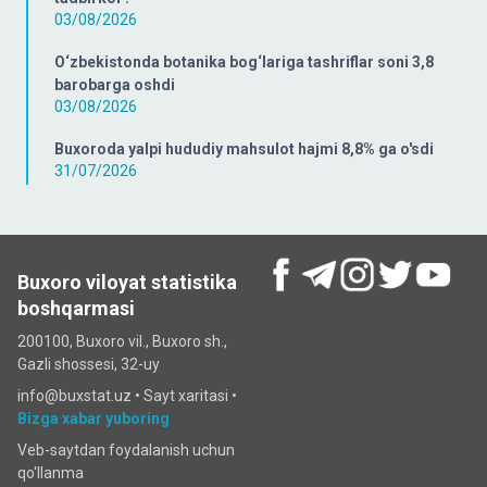
03/08/2026
O‘zbekistonda botanika bog‘lariga tashriflar soni 3,8
barobarga oshdi
03/08/2026
Buxoroda yalpi hududiy mahsulot hajmi 8,8% ga o'sdi
31/07/2026
Buxoro viloyat statistika
boshqarmasi
200100, Buxoro vil., Buxoro sh.,
Gazli shossesi, 32-uy
info@buxstat.uz •
Sayt xaritasi
•
Bizga xabar yuboring
Veb-saytdan foydalanish uchun
qo'llanma