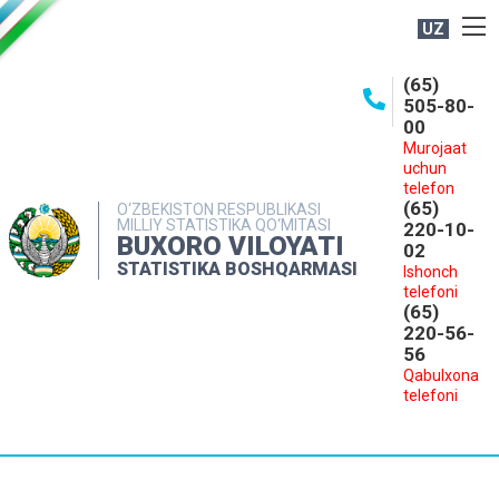
UZ
BOSHQARMA HAQIDA
(65)
505-80-
OCHIQ MA'LUMOTLAR
00
Murojaat
NASHRLAR
uchun
INTERAKTIV XIZMATLAR
telefon
(65)
O‘ZBEKISTON RESPUBLIKASI
MILLIY STATISTIKA QO‘MITASI
MATBUOT XIZMATI
220-10-
BUXORO VILOYATI
02
MUROJAATLAR
STATISTIKA BOSHQARMASI
Ishonch
telefoni
KONTAKTLAR
(65)
220-56-
56
Qabulxona
telefoni