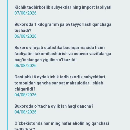
Kichik tadbirkorlik subyektlarining import faoliyati
07/08/2026
Buxoroda 1 kilogramm palov tayyorlash qanchaga
tushadi?
06/08/2026
Buxoro viloyati statistika boshqarmasida tizim
faoliyatini takomillashtirish va ustuvor vazifalarga
bag‘ishlangan yig‘ilish o‘tkazildi
06/08/2026
Dastlabki 6 oyda kichik tadbirkorlik subyektlari
tomonidan qancha sanoat mahsulotlari ishlab
chiqarildi?
04/08/2026
Buxoroda o'rtacha oylik ish haqi qancha?
04/08/2026
O‘zbekistonda har ming nafar aholining qanchasi
tadbirkor?