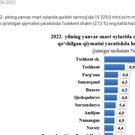
06/2022
2- yilning yanvar-mart oylarida qurilish tarmog’ida 10 329,0 mlrd.so’m m
pi qo‘shilgan qiymatini yaratishda Toshkent shahri (27,5 %) eng katta hiss