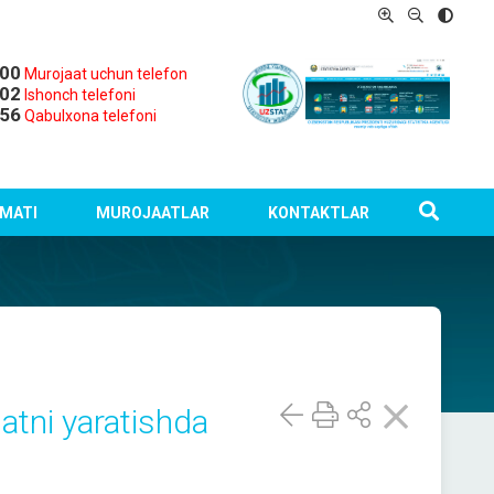
-00
Murojaat uchun telefon
-02
Ishonch telefoni
-56
Qabulxona telefoni
MATI
MUROJAATLAR
KONTAKTLAR
matni yaratishda