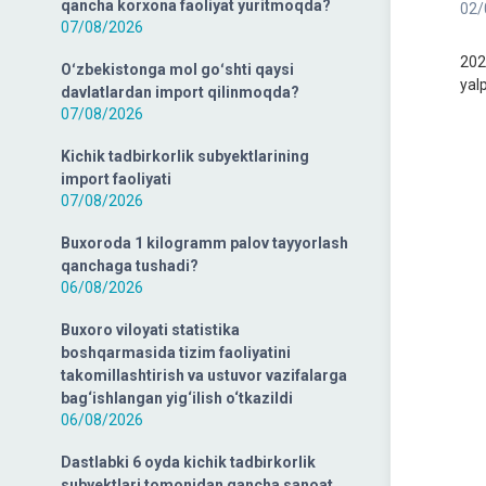
qancha korxona faoliyat yuritmoqda?
02/
07/08/2026
202
Oʻzbekistonga mol goʻshti qaysi
yal
davlatlardan import qilinmoqda?
07/08/2026
Kichik tadbirkorlik subyektlarining
import faoliyati
07/08/2026
Buxoroda 1 kilogramm palov tayyorlash
qanchaga tushadi?
06/08/2026
Buxoro viloyati statistika
boshqarmasida tizim faoliyatini
takomillashtirish va ustuvor vazifalarga
bag‘ishlangan yig‘ilish o‘tkazildi
06/08/2026
Dastlabki 6 oyda kichik tadbirkorlik
subyektlari tomonidan qancha sanoat