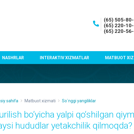
(65) 505-80
(65) 220-10
(65) 220-56
NASHRLAR
INTERAKTIV XIZMATLAR
MATBUOT XIZ
siy sahifa
Matbuot xizmati
So`nggi yangiliklar
urilish bo’yicha yalpi qo‘shilgan qiy
aysi hududlar yetakchilik qilmoqda?