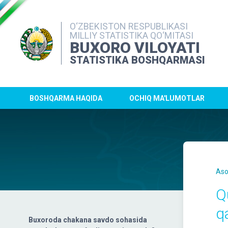
O‘ZBEKISTON RESPUBLIKASI
MILLIY STATISTIKA QO‘MITASI
BUXORO VILOYATI
STATISTIKA BOSHQARMASI
BOSHQARMA HAQIDA
OCHIQ MA'LUMOTLAR
Aso
Q
q
Buxoroda chakana savdo sohasida