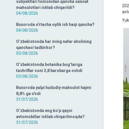
subyektlari tomonidan qancha sanoat
202
mahsulotlari ishlab chiqarildi?
avt
04/08/2026
Yuk
Buxoroda o'rtacha oylik ish haqi qancha?
04/08/2026
O‘zbekistonda har ming nafar aholining
qanchasi tadbirkor?
03/08/2026
O‘zbekistonda botanika bog‘lariga
tashriflar soni 3,8 barobarga oshdi
03/08/2026
Buxoroda yalpi hududiy mahsulot hajmi
8,8% ga o'sdi
31/07/2026
O‘zbekistonda eng ko‘p qaysi
avtomobillar ishlab chiqarilmoqda?
31/07/2026