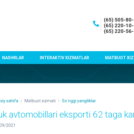
(65) 505-80
(65) 220-10
(65) 220-56
NASHRLAR
INTERAKTIV XIZMATLAR
MATBUOT XIZ
siy sahifa
Matbuot xizmati
So`nggi yangiliklar
uk avtomobillari eksporti 62 taga 
09/2021