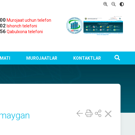
-00
Murojaat uchun telefon
-02
Ishonch telefoni
-56
Qabulxona telefoni
MATI
MUROJAATLAR
KONTAKTLAR
kamaygan