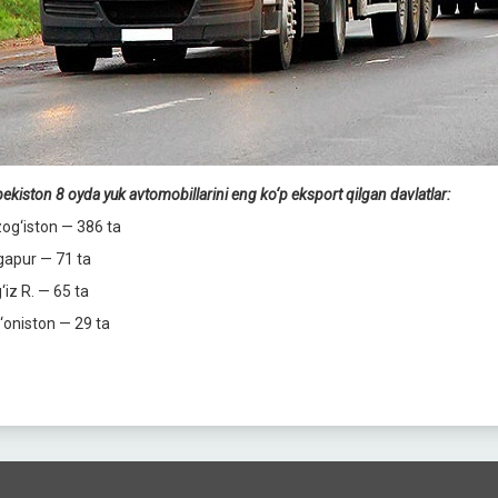
ekiston 8 oyda yuk avtomobillarini eng ko‘p eksport qilgan davlatlar:
og‘iston — 386 ta
gapur — 71 ta
‘iz R. — 65 ta
‘oniston — 29 ta