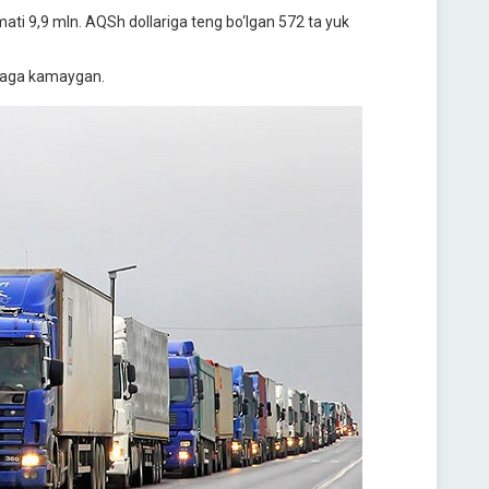
ymati 9,9 mln. AQSh dollariga teng bo‘lgan 572 ta yuk
2 taga kamaygan.