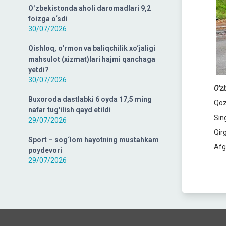
Oʻzbekistonda aholi daromadlari 9,2
foizga o‘sdi
30/07/2026
Qishloq, o‘rmon va baliqchilik xo‘jaligi
mahsulot (xizmat)lari hajmi qanchaga
yetdi?
30/07/2026
O‘zb
Buxoroda dastlabki 6 oyda 17,5 ming
Qoz
nafar tug'ilish qayd etildi
Sin
29/07/2026
Qirg
Sport – sog‘lom hayotning mustahkam
Afg
poydevori
29/07/2026