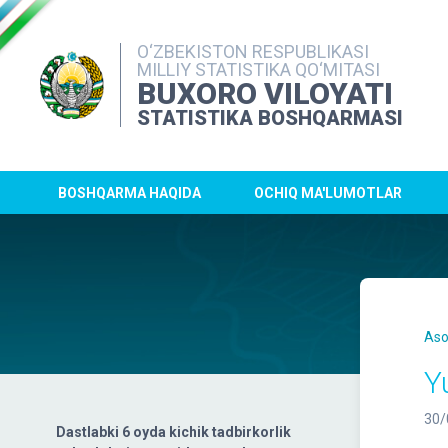
O‘ZBEKISTON RESPUBLIKASI
MILLIY STATISTIKA QO‘MITASI
BUXORO VILOYATI
STATISTIKA BOSHQARMASI
BOSHQARMA HAQIDA
OCHIQ MA'LUMOTLAR
Aso
Y
30/
Dastlabki 6 oyda kichik tadbirkorlik