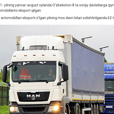
1- yilning yanvar-avgust oylarida O‘zbekiston 8 ta xorijiy davlatlarga qi
omobillarini eksport qilgan.
 avtomobillari eksporti o‘tgan yilning mos davri bilan solishtirilganda 6