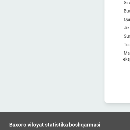
Sir
Bux
Qor
Jiz
Sur
Tos
Ma'
eks
Buxoro viloyat statistika boshqarmasi