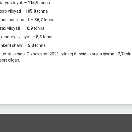
daryo viloyati –
115,9
tonna
oro viloyati –
105,8
tonna
aqalpog‘iston R. –
36,7
tonna
zax viloyati –
10,9
tonna
xondaryo viloyati –
8,3
tonna
hkent shahri –
5,0
tonna
lumot o‘rnida, O‘zbekiston 2021- yilning 6- oyida xorijga qiymati
7,7
mln.
port qilgan.