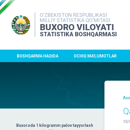
O‘ZBEKISTON RESPUBLIKASI
MILLIY STATISTIKA QO‘MITASI
BUXORO VILOYATI
STATISTIKA BOSHQARMASI
BOSHQARMA HAQIDA
OCHIQ MA'LUMOTLAR
Aso
Q
10/
Buxoroda 1 kilogramm palov tayyorlash