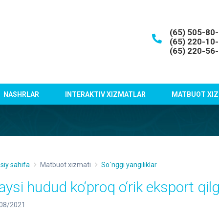
(65) 505-80
(65) 220-10
(65) 220-56
NASHRLAR
INTERAKTIV XIZMATLAR
MATBUOT XIZ
siy sahifa
Matbuot xizmati
So`nggi yangiliklar
aysi hudud ko‘proq o‘rik eksport qil
08/2021