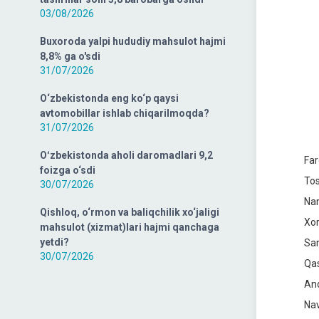
03/08/2026
Buxoroda yalpi hududiy mahsulot hajmi
8,8% ga o'sdi
31/07/2026
O‘zbekistonda eng ko‘p qaysi
avtomobillar ishlab chiqarilmoqda?
31/07/2026
Oʻzbekistonda aholi daromadlari 9,2
Far
foizga o‘sdi
Tos
30/07/2026
Nam
Qishloq, o‘rmon va baliqchilik xo‘jaligi
Xor
mahsulot (xizmat)lari hajmi qanchaga
yetdi?
Sam
30/07/2026
Qas
And
Nav