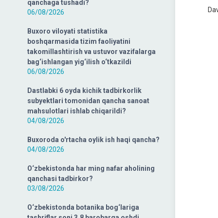
qanchaga tushadi?
Davl
06/08/2026
Buxoro viloyati statistika
boshqarmasida tizim faoliyatini
takomillashtirish va ustuvor vazifalarga
bag‘ishlangan yig‘ilish o‘tkazildi
06/08/2026
Dastlabki 6 oyda kichik tadbirkorlik
subyektlari tomonidan qancha sanoat
mahsulotlari ishlab chiqarildi?
04/08/2026
Buxoroda o'rtacha oylik ish haqi qancha?
04/08/2026
O‘zbekistonda har ming nafar aholining
qanchasi tadbirkor?
03/08/2026
O‘zbekistonda botanika bog‘lariga
tashriflar soni 3,8 barobarga oshdi