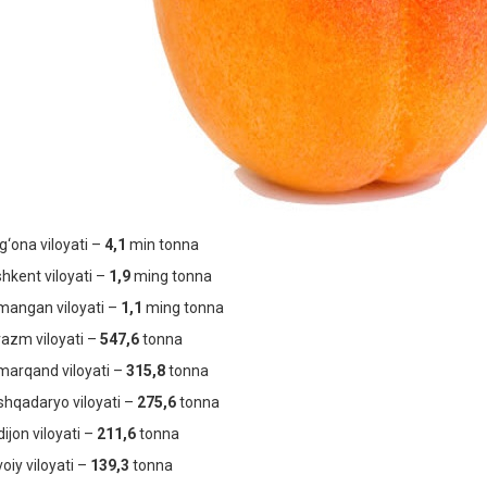
g‘ona viloyati –
4,1
min tonna
hkent viloyati –
1,9
ming tonna
angan viloyati –
1,1
ming tonna
azm viloyati –
547,6
tonna
arqand viloyati –
315,8
tonna
hqadaryo viloyati –
275,6
tonna
ijon viloyati –
211,6
tonna
oiy viloyati –
139,3
tonna