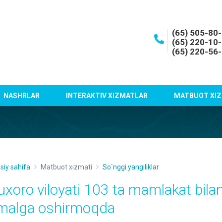
(65) 505-80
(65) 220-10
(65) 220-56
NASHRLAR
INTERAKTIV XIZMATLAR
MATBUOT XIZ
siy sahifa
Matbuot xizmati
So`nggi yangiliklar
uxoro viloyati 103 ta mamlakat bilan
malga oshirmoqda