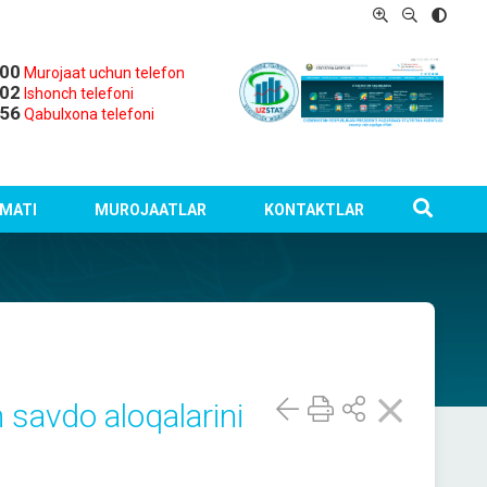
-00
Murojaat uchun telefon
-02
Ishonch telefoni
-56
Qabulxona telefoni
MATI
MUROJAATLAR
KONTAKTLAR
 savdo aloqalarini