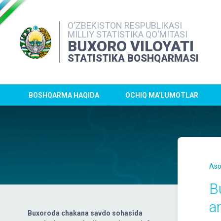
O‘ZBEKISTON RESPUBLIKASI
MILLIY STATISTIKA QO‘MITASI
BUXORO VILOYATI
STATISTIKA BOSHQARMASI
BOSHQARMA HAQIDA
OCHIQ MA'LUMOTLAR
Aso
B
a
Buxoroda chakana savdo sohasida