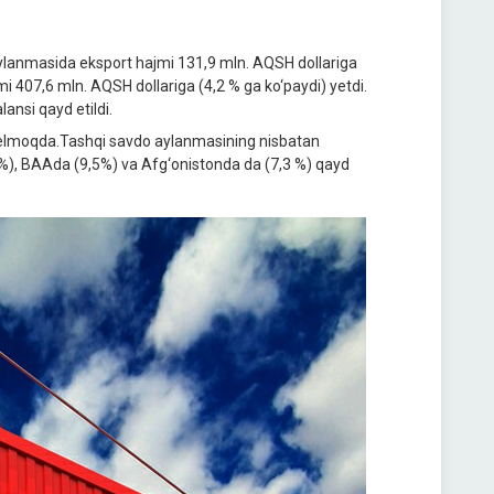
aylanmasida eksport hajmi 131,9 mln. AQSH dollariga
i 407,6 mln. AQSH dollariga (4,2 % ga ko‘paydi) yetdi.
ansi qayd etildi.
 kelmoqda.Tashqi savdo aylanmasining nisbatan
 %), BAAda (9,5%) va Afg‘onistonda da (7,3 %) qayd