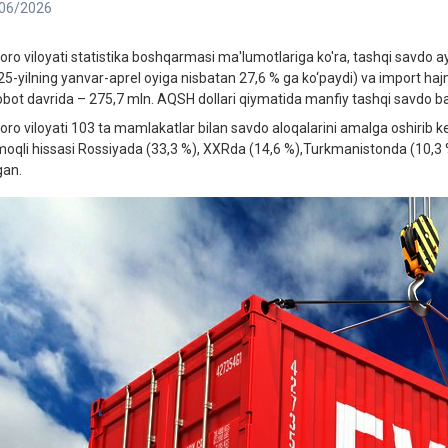
06/2026
oro viloyati statistika boshqarmasi ma'lumotlariga ko'ra, tashqi savdo 
25-yilning yanvar-aprel oyiga nisbatan 27,6 % ga ko‘paydi) va import hajm
obot davrida – 275,7 mln. AQSH dollari qiymatida manfiy tashqi savdo bal
oro viloyati 103 ta mamlakatlar bilan savdo aloqalarini amalga oshirib
moqli hissasi Rossiyada (33,3 %), XXRda (14,6 %),Turkmanistonda (10,3
gan.