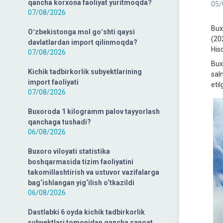
qancha korxona faoliyat yuritmoqda?
05/
07/08/2026
Bux
Oʻzbekistonga mol goʻshti qaysi
(20
davlatlardan import qilinmoqda?
His
07/08/2026
Bux
Kichik tadbirkorlik subyektlarining
sal
import faoliyati
etil
07/08/2026
Buxoroda 1 kilogramm palov tayyorlash
qanchaga tushadi?
06/08/2026
Buxoro viloyati statistika
boshqarmasida tizim faoliyatini
takomillashtirish va ustuvor vazifalarga
bag‘ishlangan yig‘ilish o‘tkazildi
06/08/2026
Dastlabki 6 oyda kichik tadbirkorlik
subyektlari tomonidan qancha sanoat