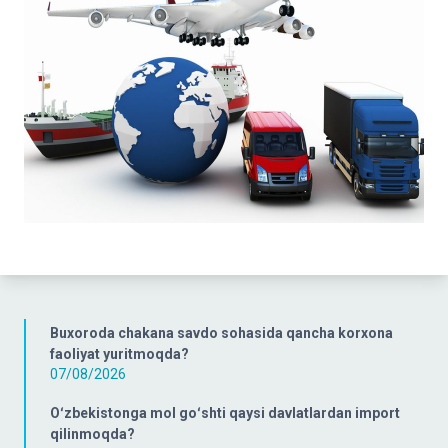
Buxoroda chakana savdo sohasida qancha korxona
faoliyat yuritmoqda?
07/08/2026
Oʻzbekistonga mol goʻshti qaysi davlatlardan import
qilinmoqda?