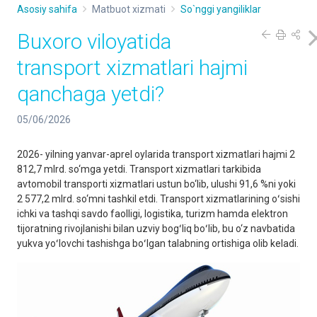
Asosiy sahifa
Matbuot xizmati
So`nggi yangiliklar
Buxoro viloyatida
transport xizmatlari hajmi
qanchaga yetdi?
05/06/2026
2026- yilning yanvar-aprel oylarida transport xizmatlari hajmi 2
812,7 mlrd. so‘mga yetdi. Transport xizmatlari tarkibida
avtomobil transporti xizmatlari ustun bo‘lib, ulushi 91,6 %ni yoki
2 577,2 mlrd. so‘mni tashkil etdi. Transport xizmatlarining oʻsishi
ichki va tashqi savdo faolligi, logistika, turizm hamda elektron
tijoratning rivojlanishi bilan uzviy bogʻliq boʻlib, bu o‘z navbatida
yukva yoʻlovchi tashishga boʻlgan talabning ortishiga olib keladi.