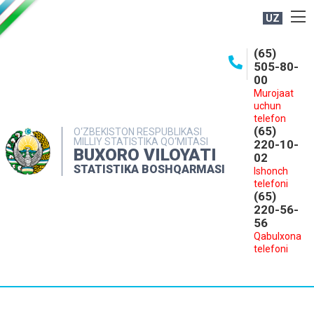
UZ
BOSHQARMA HAQIDA
(65)
505-80-
OCHIQ MA'LUMOTLAR
00
Murojaat
NASHRLAR
uchun
INTERAKTIV XIZMATLAR
telefon
(65)
O‘ZBEKISTON RESPUBLIKASI
MILLIY STATISTIKA QO‘MITASI
MATBUOT XIZMATI
220-10-
BUXORO VILOYATI
02
MUROJAATLAR
STATISTIKA BOSHQARMASI
Ishonch
telefoni
KONTAKTLAR
(65)
220-56-
56
Qabulxona
telefoni