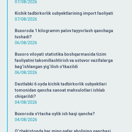
07/08/2026
Kichik tadbirkorlik subyektlarining import faoliyati
07/08/2026
Buxoroda 1 kilogramm palov tayyorlash qanchaga
tushadi?
06/08/2026
Buxoro viloyati statistika boshqarmasida tizim
faoliyatini takomillashtirish va ustuvor vazifalarga
bag‘ishlangan yig‘ilish o‘tkazildi
06/08/2026
Dastlabki 6 oyda kichik tadbirkorlik subyektlari
tomonidan qancha sanoat mahsulotlari ishlab
chiqarildi?
04/08/2026
Buxoroda o'rtacha oylik ish haqi qancha?
04/08/2026
O‘zbekistonda har ming nafar aholining qanchasi