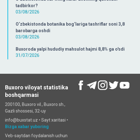
tadbirkor?
03/08/2026
O‘zbekistonda botanika bog‘lariga tashriflar soni 3,8
barobarga oshdi
03/08/2026
Buxoroda yalpi hududiy mahsulot hajmi 8,8% ga o'sdi
31/07/2026
Buxoro viloyat statistika
boshqarmasi
200100, Buxoro vil., Buxoro sh.,
Gazli shossesi, 32-uy
info@buxstat.uz •
Sayt xaritasi
•
Bizga xabar yuboring
Veb-saytdan foydalanish uchun