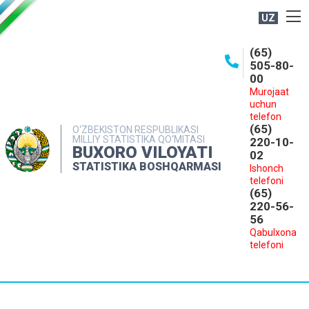
UZ
BOSHQARMA HAQIDA
(65)
505-80-
OCHIQ MA'LUMOTLAR
00
Murojaat
NASHRLAR
uchun
INTERAKTIV XIZMATLAR
telefon
(65)
O‘ZBEKISTON RESPUBLIKASI
MILLIY STATISTIKA QO‘MITASI
MATBUOT XIZMATI
220-10-
BUXORO VILOYATI
02
MUROJAATLAR
STATISTIKA BOSHQARMASI
Ishonch
telefoni
KONTAKTLAR
(65)
220-56-
56
Qabulxona
telefoni