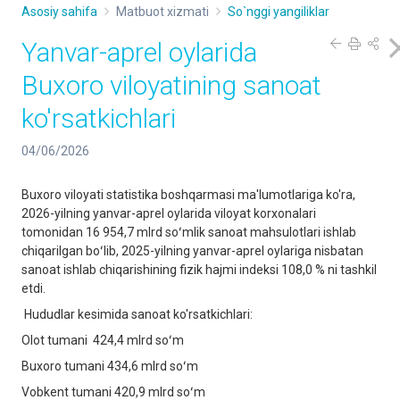
Asosiy sahifa
Matbuot xizmati
So`nggi yangiliklar
Yanvar-aprel oylarida
Buxoro viloyatining sanoat
ko'rsatkichlari
04/06/2026
Buxoro viloyati statistika boshqarmasi ma'lumotlariga ko'ra,
2026-yilning yanvar-aprel oylarida viloyat korxonalari
tomonidan 16 954,7 mlrd soʻmlik sanoat mahsulotlari ishlab
chiqarilgan boʻlib, 2025-yilning yanvar-aprel oylariga nisbatan
sanoat ishlab chiqarishining fizik hajmi indeksi 108,0 % ni tashkil
etdi.
Hududlar kesimida sanoat ko'rsatkichlari:
Olot tumani 424,4 mlrd soʻm
Buxoro tumani 434,6 mlrd soʻm
Vobkent tumani 420,9 mlrd soʻm