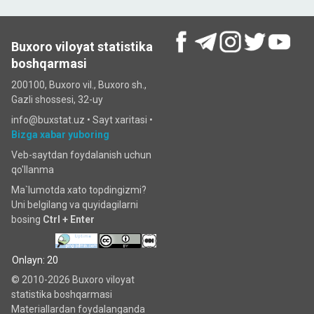
Buxoro viloyat statistika
boshqarmasi
200100, Buxoro vil., Buxoro sh.,
Gazli shossesi, 32-uy
info@buxstat.uz •
Sayt xaritasi
•
Bizga xabar yuboring
Veb-saytdan foydalanish uchun
qo'llanma
Ma`lumotda xato topdingizmi?
Uni belgilang va quyidagilarni
bosing
Ctrl + Enter
Onlayn: 20
© 2010-2026 Buxoro viloyat
statistika boshqarmasi
Materiallardan foydalanganda