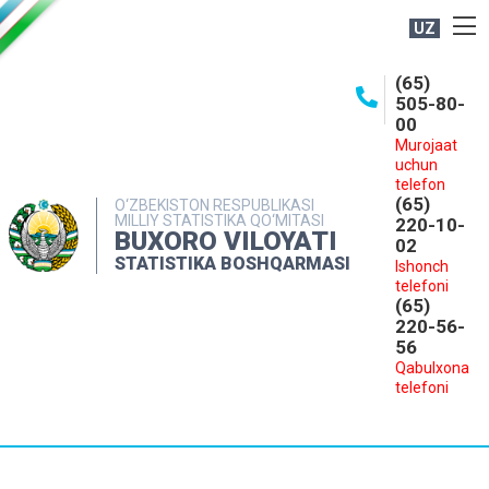
UZ
BOSHQARMA HAQIDA
(65)
505-80-
OCHIQ MA'LUMOTLAR
00
Murojaat
NASHRLAR
uchun
INTERAKTIV XIZMATLAR
telefon
(65)
O‘ZBEKISTON RESPUBLIKASI
MILLIY STATISTIKA QO‘MITASI
MATBUOT XIZMATI
220-10-
BUXORO VILOYATI
02
MUROJAATLAR
STATISTIKA BOSHQARMASI
Ishonch
telefoni
KONTAKTLAR
(65)
220-56-
56
Qabulxona
telefoni