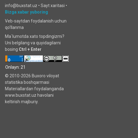
info@buxstat.uz •
Sayt xaritasi
•
Bizga xabar yuboring
Veb-saytdan foydalanish uchun
qo'llanma
Ma`lumotda xato topdingizmi?
Uni belgilang va quyidagilarni
bosing
Ctrl + Enter
Onlayn: 21
© 2010-2026 Buxoro viloyat
statistika boshqarmasi
Materiallardan foydalanganda
www.buxstat.uz havolani
keltirish majburiy.