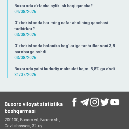
Buxoroda o'rtacha oylik ish haqi qancha?
04/08/2026
O‘zbekistonda har ming nafar aholining qanchasi
tadbirkor?
03/08/2026
O‘zbekistonda botanika bog‘lariga tashriflar soni 3,8
barobarga oshdi
03/08/2026
Buxoroda yalpi hududiy mahsulot hajmi 8,8% ga o'sdi
31/07/2026
Buxoro viloyat statistika
boshqarmasi
200100, Buxoro vil., Buxoro sh.,
Gazli shossesi, 32-uy