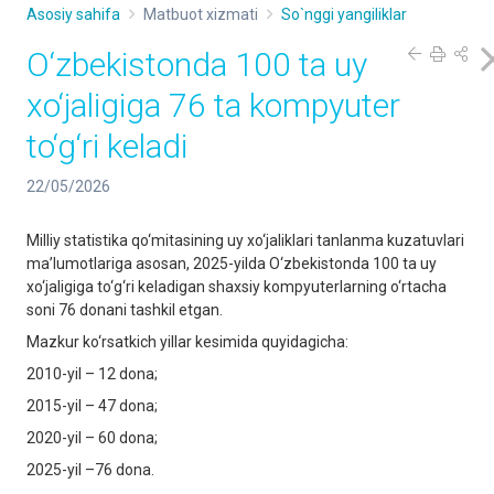
Asosiy sahifa
Matbuot xizmati
So`nggi yangiliklar
O‘zbekistonda 100 ta uy
xo‘jaligiga 76 ta kompyuter
to‘g‘ri keladi
22/05/2026
Milliy statistika qo‘mitasining uy xo‘jaliklari tanlanma kuzatuvlari
ma’lumotlariga asosan, 2025-yilda O‘zbekistonda 100 ta uy
xo‘jaligiga to‘g‘ri keladigan shaxsiy kompyuterlarning o‘rtacha
soni 76 donani tashkil etgan.
Mazkur ko‘rsatkich yillar kesimida quyidagicha:
2010-yil – 12 dona;
2015-yil – 47 dona;
2020-yil – 60 dona;
2025-yil –76 dona.