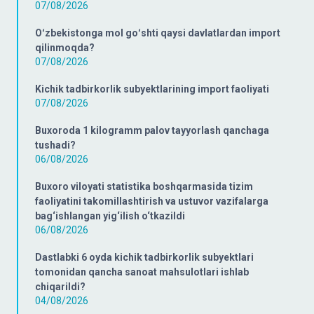
07/08/2026
Oʻzbekistonga mol goʻshti qaysi davlatlardan import
qilinmoqda?
07/08/2026
Kichik tadbirkorlik subyektlarining import faoliyati
07/08/2026
Buxoroda 1 kilogramm palov tayyorlash qanchaga
tushadi?
06/08/2026
Buxoro viloyati statistika boshqarmasida tizim
faoliyatini takomillashtirish va ustuvor vazifalarga
bag‘ishlangan yig‘ilish o‘tkazildi
06/08/2026
Dastlabki 6 oyda kichik tadbirkorlik subyektlari
tomonidan qancha sanoat mahsulotlari ishlab
chiqarildi?
04/08/2026