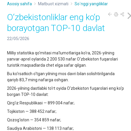
Asosiy sahifa
Matbuot xizmati
So`nggi yangiliklar
O‘zbekistonliklar eng ko‘p
borayotgan TOP-10 davlat
22/05/2026
Milliy statistika qo‘mitasi ma’lumotlariga ko‘ra, 2026-yilning
yanvar-aprel oylarida 2 200 530 nafar O‘zbekiston fuqarolari
turistik maqsadlarda chet elga safar qilgan.
Bu ko‘rsatkich o‘tgan yilning mos davri bilan solishtirilganda
qariyb 83,7 ming nafarga oshgan.
2026-yilning dastlabki to‘rt oyida O‘zbekiston fuqarolari eng ko‘p
borgan TOP-10 davlat:
Qirg‘iz Respublikasi — 899 004 nafar;
Tojikiston — 388 452 nafar;
Qozog‘iston — 354 859 nafar;
Saudiya Arabistoni — 138 113 nafar;