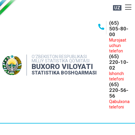
UZ
BOSHQARMA HAQIDA
(65)
505-80-
OCHIQ MA'LUMOTLAR
00
Murojaat
NASHRLAR
uchun
INTERAKTIV XIZMATLAR
telefon
(65)
O‘ZBEKISTON RESPUBLIKASI
MILLIY STATISTIKA QO‘MITASI
MATBUOT XIZMATI
220-10-
BUXORO VILOYATI
02
MUROJAATLAR
STATISTIKA BOSHQARMASI
Ishonch
telefoni
KONTAKTLAR
(65)
220-56-
56
Qabulxona
telefoni