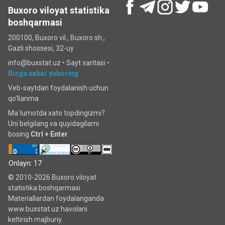
Buxoro viloyat statistika
boshqarmasi
200100, Buxoro vil., Buxoro sh.,
Gazli shossesi, 32-uy
info@buxstat.uz •
Sayt xaritasi
•
Bizga xabar yuboring
Veb-saytdan foydalanish uchun
qo'llanma
Ma`lumotda xato topdingizmi?
Uni belgilang va quyidagilarni
bosing
Ctrl + Enter
Onlayn: 17
© 2010-2026 Buxoro viloyat
statistika boshqarmasi
Materiallardan foydalanganda
www.buxstat.uz havolani
keltirish majburiy.