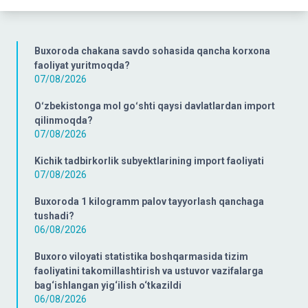
Buxoroda chakana savdo sohasida qancha korxona
faoliyat yuritmoqda?
07/08/2026
Oʻzbekistonga mol goʻshti qaysi davlatlardan import
qilinmoqda?
07/08/2026
Kichik tadbirkorlik subyektlarining import faoliyati
07/08/2026
Buxoroda 1 kilogramm palov tayyorlash qanchaga
tushadi?
06/08/2026
Buxoro viloyati statistika boshqarmasida tizim
faoliyatini takomillashtirish va ustuvor vazifalarga
bag‘ishlangan yig‘ilish o‘tkazildi
06/08/2026