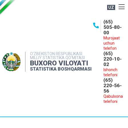
UZ
BOSHQARMA HAQIDA
(65)
505-80-
OCHIQ MA'LUMOTLAR
00
Murojaat
NASHRLAR
uchun
INTERAKTIV XIZMATLAR
telefon
(65)
O‘ZBEKISTON RESPUBLIKASI
MILLIY STATISTIKA QO‘MITASI
MATBUOT XIZMATI
220-10-
BUXORO VILOYATI
02
MUROJAATLAR
STATISTIKA BOSHQARMASI
Ishonch
telefoni
KONTAKTLAR
(65)
220-56-
56
Qabulxona
telefoni