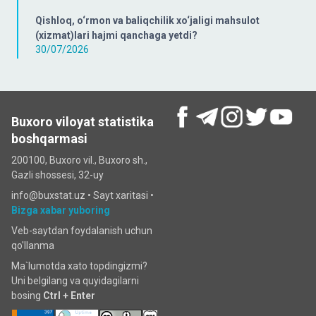
Qishloq, o‘rmon va baliqchilik xo‘jaligi mahsulot
(xizmat)lari hajmi qanchaga yetdi?
30/07/2026
Buxoro viloyat statistika
boshqarmasi
200100, Buxoro vil., Buxoro sh.,
Gazli shossesi, 32-uy
info@buxstat.uz •
Sayt xaritasi
•
Bizga xabar yuboring
Veb-saytdan foydalanish uchun
qo'llanma
Ma`lumotda xato topdingizmi?
Uni belgilang va quyidagilarni
bosing
Ctrl + Enter