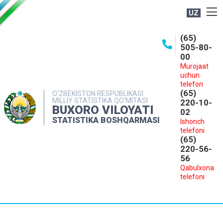
UZ
BOSHQARMA HAQIDA
(65)
505-80-
OCHIQ MA'LUMOTLAR
00
Murojaat
NASHRLAR
uchun
INTERAKTIV XIZMATLAR
telefon
(65)
O‘ZBEKISTON RESPUBLIKASI
MILLIY STATISTIKA QO‘MITASI
MATBUOT XIZMATI
220-10-
BUXORO VILOYATI
02
MUROJAATLAR
STATISTIKA BOSHQARMASI
Ishonch
telefoni
KONTAKTLAR
(65)
220-56-
56
Qabulxona
telefoni