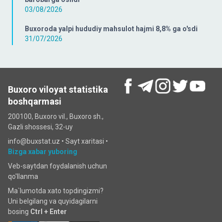
03/08/2026
Buxoroda yalpi hududiy mahsulot hajmi 8,8% ga o'sdi
31/07/2026
Buxoro viloyat statistika
boshqarmasi
200100, Buxoro vil., Buxoro sh.,
Gazli shossesi, 32-uy
info@buxstat.uz •
Sayt xaritasi
•
Bizga xabar yuboring
Veb-saytdan foydalanish uchun
qo'llanma
Ma`lumotda xato topdingizmi?
Uni belgilang va quyidagilarni
bosing
Ctrl + Enter