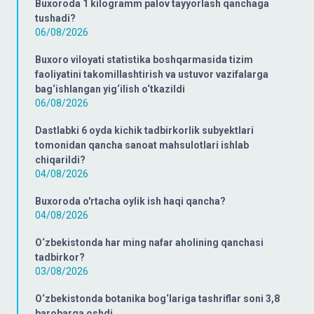
Buxoroda 1 kilogramm palov tayyorlash qanchaga
tushadi?
06/08/2026
Buxoro viloyati statistika boshqarmasida tizim
faoliyatini takomillashtirish va ustuvor vazifalarga
bag‘ishlangan yig‘ilish o‘tkazildi
06/08/2026
Dastlabki 6 oyda kichik tadbirkorlik subyektlari
tomonidan qancha sanoat mahsulotlari ishlab
chiqarildi?
04/08/2026
Buxoroda o'rtacha oylik ish haqi qancha?
04/08/2026
O‘zbekistonda har ming nafar aholining qanchasi
tadbirkor?
03/08/2026
O‘zbekistonda botanika bog‘lariga tashriflar soni 3,8
barobarga oshdi