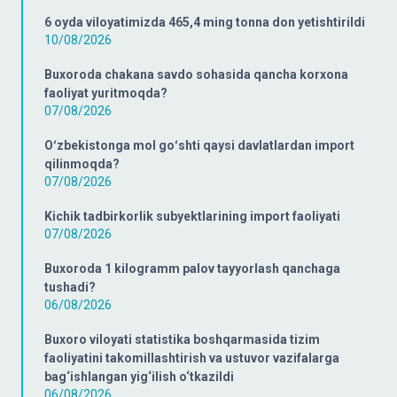
6 oyda viloyatimizda 465,4 ming tonna don yetishtirildi
10/08/2026
Buxoroda chakana savdo sohasida qancha korxona
faoliyat yuritmoqda?
07/08/2026
Oʻzbekistonga mol goʻshti qaysi davlatlardan import
qilinmoqda?
07/08/2026
Kichik tadbirkorlik subyektlarining import faoliyati
07/08/2026
Buxoroda 1 kilogramm palov tayyorlash qanchaga
tushadi?
06/08/2026
Buxoro viloyati statistika boshqarmasida tizim
faoliyatini takomillashtirish va ustuvor vazifalarga
bag‘ishlangan yig‘ilish o‘tkazildi
06/08/2026