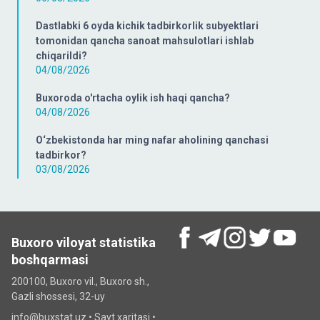
Dastlabki 6 oyda kichik tadbirkorlik subyektlari
tomonidan qancha sanoat mahsulotlari ishlab
chiqarildi?
04/08/2026
Buxoroda o'rtacha oylik ish haqi qancha?
04/08/2026
O‘zbekistonda har ming nafar aholining qanchasi
tadbirkor?
03/08/2026
Buxoro viloyat statistika
boshqarmasi
200100, Buxoro vil., Buxoro sh.,
Gazli shossesi, 32-uy
info@buxstat.uz •
Sayt xaritasi
•