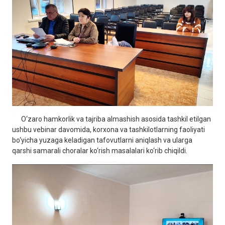
O‘zaro hamkorlik va tajriba almashish asosida tashkil etilgan
ushbu vebinar davomida, korxona va tashkilotlarning faoliyati
bo‘yicha yuzaga keladigan tafovutlarni aniqlash va ularga
qarshi samarali choralar ko‘rish masalalari ko‘rib chiqildi.