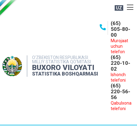
UZ
BOSHQARMA HAQIDA
(65)
505-80-
OCHIQ MA'LUMOTLAR
00
Murojaat
NASHRLAR
uchun
INTERAKTIV XIZMATLAR
telefon
(65)
O‘ZBEKISTON RESPUBLIKASI
MILLIY STATISTIKA QO‘MITASI
MATBUOT XIZMATI
220-10-
BUXORO VILOYATI
02
MUROJAATLAR
STATISTIKA BOSHQARMASI
Ishonch
telefoni
KONTAKTLAR
(65)
220-56-
56
Qabulxona
telefoni