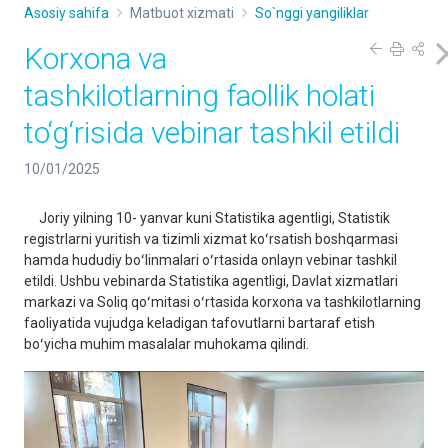
Asosiy sahifa
Matbuot xizmati
So`nggi yangiliklar
Korxona va
tashkilotlarning faollik holati
to‘g‘risida vebinar tashkil etildi
10/01/2025
Joriy yilning 10- yanvar kuni Statistika agentligi, Statistik
registrlarni yuritish va tizimli xizmat koʻrsatish boshqarmasi
hamda hududiy boʻlinmalari oʻrtasida onlayn vebinar tashkil
etildi. Ushbu vebinarda Statistika agentligi, Davlat xizmatlari
markazi va Soliq qoʻmitasi oʻrtasida korxona va tashkilotlarning
faoliyatida vujudga keladigan tafovutlarni bartaraf etish
boʻyicha muhim masalalar muhokama qilindi.