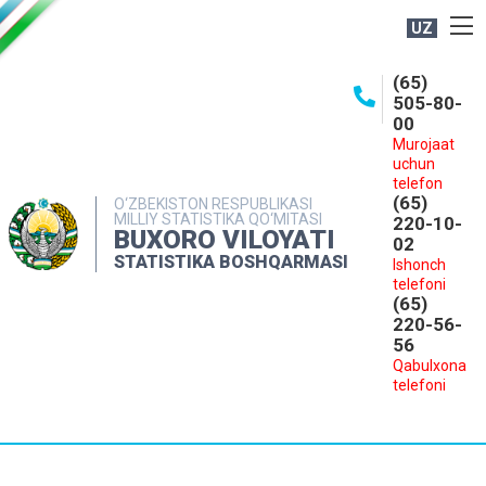
UZ
BOSHQARMA HAQIDA
(65)
505-80-
OCHIQ MA'LUMOTLAR
00
Murojaat
NASHRLAR
uchun
INTERAKTIV XIZMATLAR
telefon
(65)
O‘ZBEKISTON RESPUBLIKASI
MILLIY STATISTIKA QO‘MITASI
MATBUOT XIZMATI
220-10-
BUXORO VILOYATI
02
MUROJAATLAR
STATISTIKA BOSHQARMASI
Ishonch
telefoni
KONTAKTLAR
(65)
220-56-
56
Qabulxona
telefoni