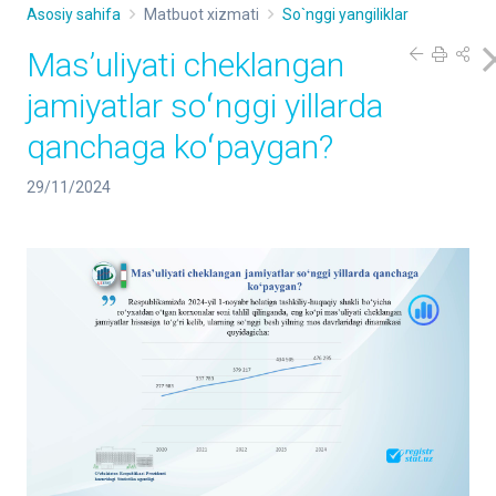
Asosiy sahifa
Matbuot xizmati
So`nggi yangiliklar
Masʼuliyati cheklangan
jamiyatlar soʻnggi yillarda
qanchaga koʻpaygan?
29/11/2024