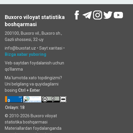
Buxoro viloyat statistika
boshqarmasi
200100, Buxoro vil., Buxoro sh.,
Gazli shossesi, 32-uy
info@buxstat.uz •
Sayt xaritasi
•
Bizga xabar yuboring
Veb-saytdan foydalanish uchun
qo'llanma
Ma`lumotda xato topdingizmi?
Uni belgilang va quyidagilarni
bosing
Ctrl + Enter
Onlayn: 18
© 2010-2026 Buxoro viloyat
statistika boshqarmasi
Materiallardan foydalanganda