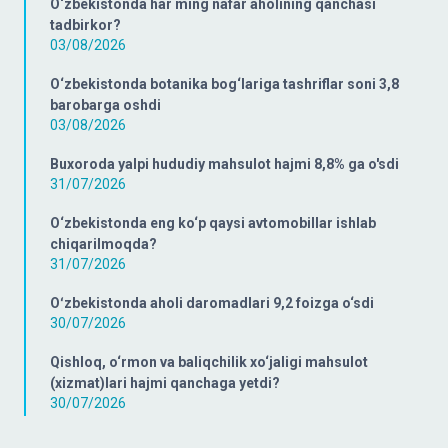
O‘zbekistonda har ming nafar aholining qanchasi
tadbirkor?
03/08/2026
O‘zbekistonda botanika bog‘lariga tashriflar soni 3,8
barobarga oshdi
03/08/2026
Buxoroda yalpi hududiy mahsulot hajmi 8,8% ga o'sdi
31/07/2026
O‘zbekistonda eng ko‘p qaysi avtomobillar ishlab
chiqarilmoqda?
31/07/2026
Oʻzbekistonda aholi daromadlari 9,2 foizga o‘sdi
30/07/2026
Qishloq, o‘rmon va baliqchilik xo‘jaligi mahsulot
(xizmat)lari hajmi qanchaga yetdi?
30/07/2026