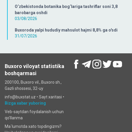
O‘zbekistonda botanika bog‘lariga tashriflar soni 3,8
barobarga oshdi
03/08/2026
Buxoroda yalpi hududiy mahsulot hajmi 8,8% ga o'sdi
31/07/2026
Buxoro viloyat statistika
boshqarmasi
200100, Buxoro vil., Buxoro sh.,
Gazli shossesi, 32-uy
info@buxstat.uz •
Sayt xaritasi
•
Bizga xabar yuboring
Veb-saytdan foydalanish uchun
qo'llanma
Ma`lumotda xato topdingizmi?