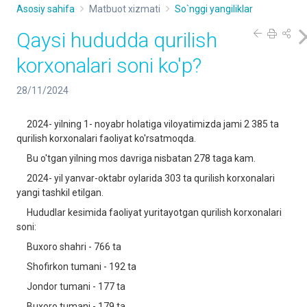
Asosiy sahifa
Matbuot xizmati
So`nggi yangiliklar
Qaysi hududda qurilish
korxonalari soni ko'p?
28/11/2024
2024- yilning 1- noyabr holatiga viloyatimizda jami 2 385 ta
qurilish korxonalari faoliyat ko'rsatmoqda.
Bu o'tgan yilning mos davriga nisbatan 278 taga kam.
2024- yil yanvar-oktabr oylarida 303 ta qurilish korxonalari
yangi tashkil etilgan.
Hududlar kesimida faoliyat yuritayotgan qurilish korxonalari
soni:
Buxoro shahri - 766 ta
Shofirkon tumani - 192 ta
Jondor tumani - 177 ta
Buxoro tumani - 179 ta