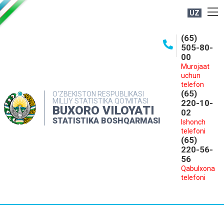
UZ
BOSHQARMA HAQIDA
(65)
505-80-
OCHIQ MA'LUMOTLAR
00
Murojaat
NASHRLAR
uchun
INTERAKTIV XIZMATLAR
telefon
(65)
O‘ZBEKISTON RESPUBLIKASI
MILLIY STATISTIKA QO‘MITASI
MATBUOT XIZMATI
220-10-
BUXORO VILOYATI
02
MUROJAATLAR
STATISTIKA BOSHQARMASI
Ishonch
telefoni
KONTAKTLAR
(65)
220-56-
56
Qabulxona
telefoni