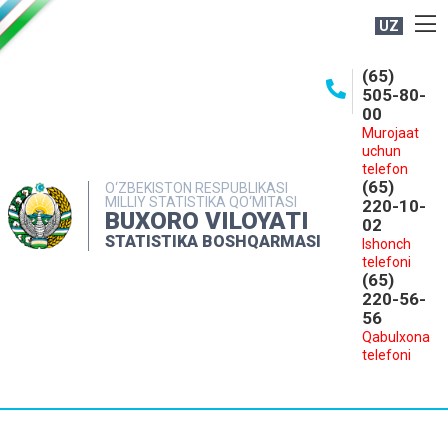
UZ
BOSHQARMA HAQIDA
(65)
505-80-
OCHIQ MA'LUMOTLAR
00
Murojaat
NASHRLAR
uchun
INTERAKTIV XIZMATLAR
telefon
(65)
O‘ZBEKISTON RESPUBLIKASI
MILLIY STATISTIKA QO‘MITASI
MATBUOT XIZMATI
220-10-
BUXORO VILOYATI
02
MUROJAATLAR
STATISTIKA BOSHQARMASI
Ishonch
telefoni
KONTAKTLAR
(65)
220-56-
56
Qabulxona
telefoni