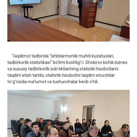
Taqdimot tadbirida "Ishbilarmonlik muhiti kuzatuvlari,
tadbirkorlik statistikasi" bo'limi boshlig'i I. Shokirov kichik biznes
va xususiy tadbirkorlik sub'ektlarining statistik hisobotlarni
taqdim etish tartibi, statistik hisobotini taqdim etuvchilar
toʻgʻrisida ma'lumot va tushunchalar berib o‘tdi.