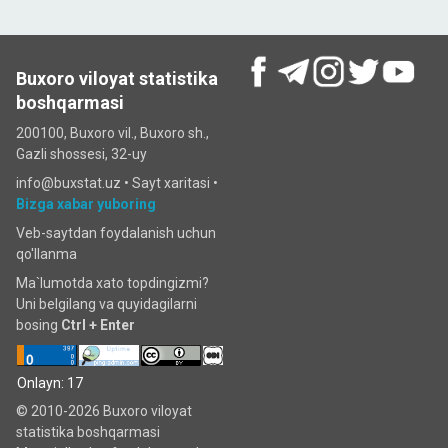
Buxoro viloyat statistika
boshqarmasi
200100, Buxoro vil., Buxoro sh.,
Gazli shossesi, 32-uy
info@buxstat.uz •
Sayt xaritasi
•
Bizga xabar yuboring
Veb-saytdan foydalanish uchun
qo'llanma
Ma`lumotda xato topdingizmi?
Uni belgilang va quyidagilarni
bosing
Ctrl + Enter
Onlayn: 17
© 2010-2026 Buxoro viloyat
statistika boshqarmasi