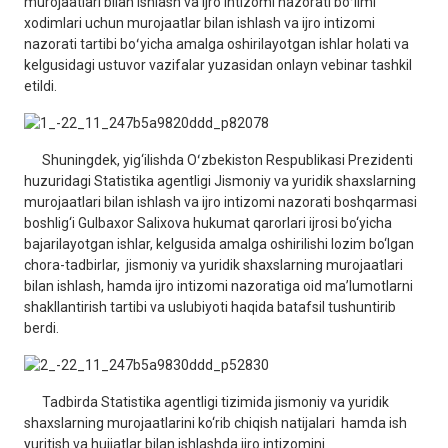
murojaatlari bilan ishlash va ijro intizomi nazorati boʻlimi
xodimlari uchun murojaatlar bilan ishlash va ijro intizomi
nazorati tartibi boʻyicha amalga oshirilayotgan ishlar holati va
kelgusidagi ustuvor vazifalar yuzasidan onlayn vebinar tashkil
etildi.
Shuningdek, yig‘ilishda Oʻzbekiston Respublikasi Prezidenti
huzuridagi Statistika agentligi Jismoniy va yuridik shaxslarning
murojaatlari bilan ishlash va ijro intizomi nazorati boshqarmasi
boshlig‘i Gulbaxor Salixova hukumat qarorlari ijrosi bo‘yicha
bajarilayotgan ishlar, kelgusida amalga oshirilishi lozim bo‘lgan
chora-tadbirlar, jismoniy va yuridik shaxslarning murojaatlari
bilan ishlash, hamda ijro intizomi nazoratiga oid ma’lumotlarni
shakllantirish tartibi va uslubiyoti haqida batafsil tushuntirib
berdi.
Tadbirda Statistika agentligi tizimida jismoniy va yuridik
shaxslarning murojaatlarini ko‘rib chiqish natijalari hamda ish
yuritish va hujjatlar bilan ishlashda ijro intizomini