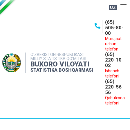
UZ
BOSHQARMA HAQIDA
(65)
505-80-
OCHIQ MA'LUMOTLAR
00
Murojaat
NASHRLAR
uchun
INTERAKTIV XIZMATLAR
telefon
(65)
O‘ZBEKISTON RESPUBLIKASI
MILLIY STATISTIKA QO‘MITASI
MATBUOT XIZMATI
220-10-
BUXORO VILOYATI
02
MUROJAATLAR
STATISTIKA BOSHQARMASI
Ishonch
telefoni
KONTAKTLAR
(65)
220-56-
56
Qabulxona
telefoni