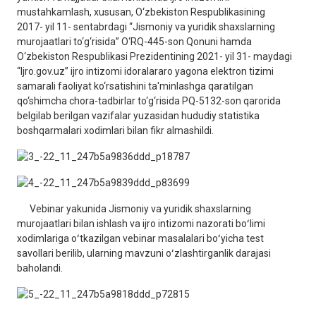
mustahkamlash, xususan, O‘zbekiston Respublikasining
2017- yil 11- sentabrdagi “Jismoniy va yuridik shaxslarning
murojaatlari to‘g‘risida” O‘RQ-445-son Qonuni hamda
O‘zbekiston Respublikasi Prezidentining 2021- yil 31- maydagi
“Ijro.gov.uz” ijro intizomi idoralararo yagona elektron tizimi
samarali faoliyat ko‘rsatishini ta'minlashga qaratilgan
qo‘shimcha chora-tadbirlar to‘g‘risida PQ-5132-son qarorida
belgilab berilgan vazifalar yuzasidan hududiy statistika
boshqarmalari xodimlari bilan fikr almashildi.
Vebinar yakunida Jismoniy va yuridik shaxslarning
murojaatlari bilan ishlash va ijro intizomi nazorati boʻlimi
xodimlariga oʻtkazilgan vebinar masalalari boʻyicha test
savollari berilib, ularning mavzuni oʻzlashtirganlik darajasi
baholandi.