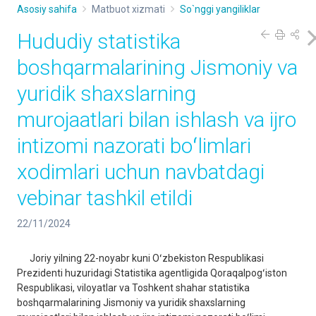
Asosiy sahifa
Matbuot xizmati
So`nggi yangiliklar
Hududiy statistika
boshqarmalarining Jismoniy va
yuridik shaxslarning
murojaatlari bilan ishlash va ijro
intizomi nazorati boʻlimlari
xodimlari uchun navbatdagi
vebinar tashkil etildi
22/11/2024
Joriy yilning 22-noyabr kuni Oʻzbekiston Respublikasi
Prezidenti huzuridagi Statistika agentligida Qoraqalpogʻiston
Respublikasi, viloyatlar va Toshkent shahar statistika
boshqarmalarining Jismoniy va yuridik shaxslarning