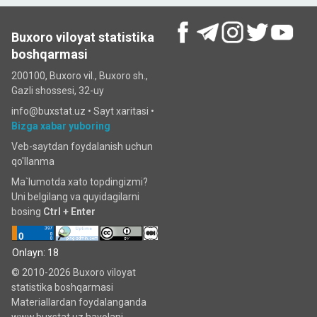
Buxoro viloyat statistika
boshqarmasi
200100, Buxoro vil., Buxoro sh.,
Gazli shossesi, 32-uy
info@buxstat.uz •
Sayt xaritasi
•
Bizga xabar yuboring
Veb-saytdan foydalanish uchun
qo'llanma
Ma`lumotda xato topdingizmi?
Uni belgilang va quyidagilarni
bosing
Ctrl + Enter
Onlayn: 18
© 2010-2026 Buxoro viloyat
statistika boshqarmasi
Materiallardan foydalanganda