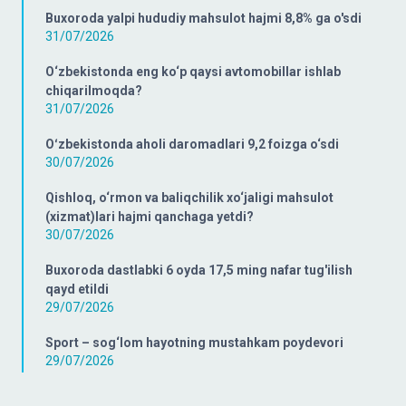
Buxoroda yalpi hududiy mahsulot hajmi 8,8% ga o'sdi
31/07/2026
O‘zbekistonda eng ko‘p qaysi avtomobillar ishlab
chiqarilmoqda?
31/07/2026
Oʻzbekistonda aholi daromadlari 9,2 foizga o‘sdi
30/07/2026
Qishloq, o‘rmon va baliqchilik xo‘jaligi mahsulot
(xizmat)lari hajmi qanchaga yetdi?
30/07/2026
Buxoroda dastlabki 6 oyda 17,5 ming nafar tug'ilish
qayd etildi
29/07/2026
Sport – sog‘lom hayotning mustahkam poydevori
29/07/2026