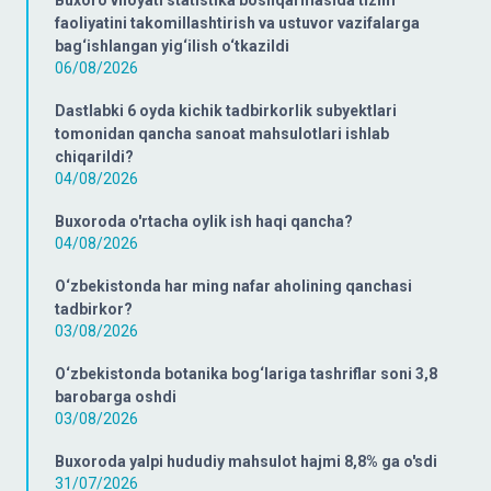
Buxoro viloyati statistika boshqarmasida tizim
faoliyatini takomillashtirish va ustuvor vazifalarga
bag‘ishlangan yig‘ilish o‘tkazildi
06/08/2026
Dastlabki 6 oyda kichik tadbirkorlik subyektlari
tomonidan qancha sanoat mahsulotlari ishlab
chiqarildi?
04/08/2026
Buxoroda o'rtacha oylik ish haqi qancha?
04/08/2026
O‘zbekistonda har ming nafar aholining qanchasi
tadbirkor?
03/08/2026
O‘zbekistonda botanika bog‘lariga tashriflar soni 3,8
barobarga oshdi
03/08/2026
Buxoroda yalpi hududiy mahsulot hajmi 8,8% ga o'sdi
31/07/2026