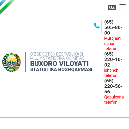
UZ
BOSHQARMA HAQIDA
(65)
505-80-
OCHIQ MA'LUMOTLAR
00
Murojaat
NASHRLAR
uchun
INTERAKTIV XIZMATLAR
telefon
(65)
O‘ZBEKISTON RESPUBLIKASI
MILLIY STATISTIKA QO‘MITASI
MATBUOT XIZMATI
220-10-
BUXORO VILOYATI
02
MUROJAATLAR
STATISTIKA BOSHQARMASI
Ishonch
telefoni
KONTAKTLAR
(65)
220-56-
56
Qabulxona
telefoni