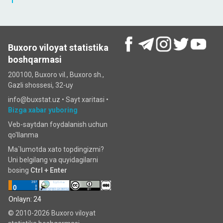
Buxoro viloyat statistika
boshqarmasi
200100, Buxoro vil., Buxoro sh.,
Gazli shossesi, 32-uy
info@buxstat.uz •
Sayt xaritasi
•
Bizga xabar yuboring
Veb-saytdan foydalanish uchun
qo'llanma
Ma`lumotda xato topdingizmi?
Uni belgilang va quyidagilarni
bosing
Ctrl + Enter
Onlayn: 24
© 2010-2026 Buxoro viloyat