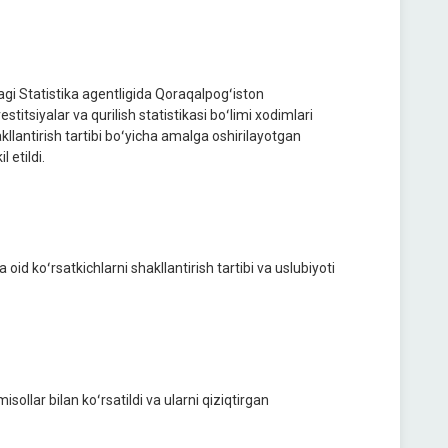
gi Statistika agentligida Qoraqalpogʻiston
titsiyalar va qurilish statistikasi boʻlimi xodimlari
hakllantirish tartibi boʻyicha amalga oshirilayotgan
 etildi.
id koʻrsatkichlarni shakllantirish tartibi va uslubiyoti
ollar bilan koʻrsatildi va ularni qiziqtirgan