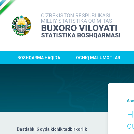
O‘ZBEKISTON RESPUBLIKASI
MILLIY STATISTIKA QO‘MITASI
BUXORO VILOYATI
STATISTIKA BOSHQARMASI
BOSHQARMA HAQIDA
OCHIQ MA'LUMOTLAR
Aso
H
q
Dastlabki 6 oyda kichik tadbirkorlik