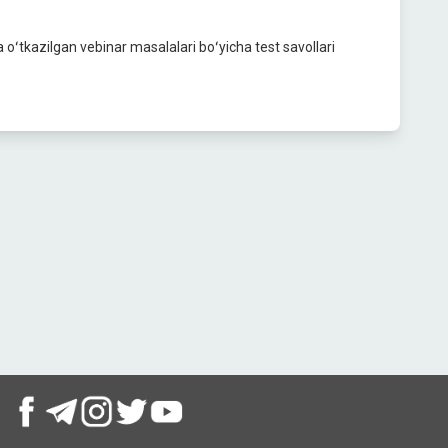
 oʻtkazilgan vebinar masalalari boʻyicha test savollari