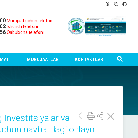
-00
Murojaat uchun telefon
-02
Ishonch telefoni
-56
Qabulxona telefoni
MATI
MUROJAATLAR
KONTAKTLAR
Investitsiyalar va
i uchun navbatdagi onlayn