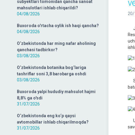
ve
subyektlari tomonidan qancha sanoat
mahsulotlari ishlab chiqarildi?
20/
04/08/2026
Buxoroda o'rtacha oylik ish haqi qancha?
Jor
04/08/2026
Resp
uchu
O‘zbekistonda har ming nafar aholining
ishl
qanchasi tadbirkor?
03/08/2026
O‘zbekistonda botanika bog‘lariga
tashriflar soni 3,8 barobarga oshdi
03/08/2026
Shu
bata
Buxoroda yalpi hududiy mahsulot hajmi
8,8% ga o'sdi
31/07/2026
O‘zbekistonda eng ko‘p qaysi
Ush
avtomobillar ishlab chiqarilmoqda?
savo
31/07/2026