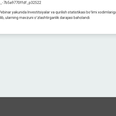
inar yakunida Investitsiyalar va qurilish statistikasi boʻlimi xodimlariga
ilib, ularning mavzuni oʻzlashtirganlik darajasi baholandi.