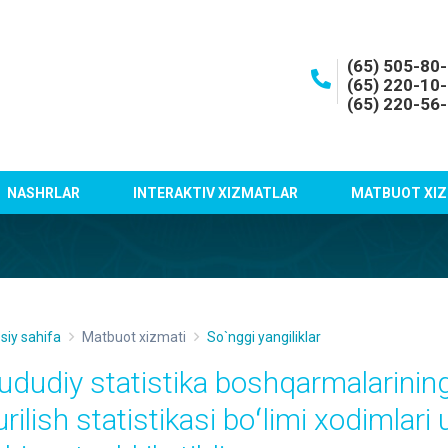
(65) 505-80
(65) 220-10
(65) 220-56
NASHRLAR
INTERAKTIV XIZMATLAR
MATBUOT XIZ
siy sahifa
Matbuot xizmati
So`nggi yangiliklar
ududiy statistika boshqarmalarining 
urilish statistikasi boʻlimi xodimlar