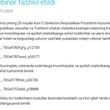
binar tashkil etildi
11/2024
iy yilning 20-noyabr kuni Oʻzbekiston Respublikasi Prezidenti huzurida
ublikasi, viloyatlar va Toshkent shahar statistika boshqarmalarining Inves
n investitsiyalar va qurilish statistikasiga oid koʻrsatkichlar va ularni s
ar holati va kelgusidagi ustuvor vazifalar yuzasidan onlayn vebinar tashkil
ningdek, vebinarda xodimlarga investitsiyalar va qurilish statistikasiga o
fsil tushuntirib berildi.
bu koʻrsatkichlarni hududlar kesimida hisoblash va eʼlon qilish tartibi mis
llariga javob berildi.