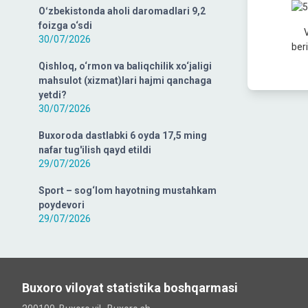
Oʻzbekistonda aholi daromadlari 9,2
foizga o‘sdi
Veb
30/07/2026
ber
Qishloq, o‘rmon va baliqchilik xo‘jaligi
mahsulot (xizmat)lari hajmi qanchaga
yetdi?
30/07/2026
Buxoroda dastlabki 6 oyda 17,5 ming
nafar tug'ilish qayd etildi
29/07/2026
Sport – sog‘lom hayotning mustahkam
poydevori
29/07/2026
Buxoro viloyat statistika boshqarmasi