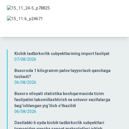
Kichik tadbirkorlik subyektlarining import faoliyat
07/08/2026
Buxoroda 1 kilogramm palov tayyorlash qanchaga
tushadi?
06/08/2026
Buxoro viloyati statistika boshqarmasida tizim
faoliyatini takomillashtirish va ustuvor vazifalarga
bag‘ishlangan yig‘ilish o‘tkazildi
06/08/2026
Dastlabki 6 oyda kichik tadbirkorlik subyektlari
tomonidan qancha sanoat mahsulotlari ishlab