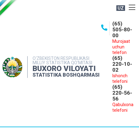
UZ
BOSHQARMA HAQIDA
(65)
505-80-
OCHIQ MA'LUMOTLAR
00
Murojaat
NASHRLAR
uchun
INTERAKTIV XIZMATLAR
telefon
(65)
O‘ZBEKISTON RESPUBLIKASI
MILLIY STATISTIKA QO‘MITASI
MATBUOT XIZMATI
220-10-
BUXORO VILOYATI
02
MUROJAATLAR
STATISTIKA BOSHQARMASI
Ishonch
telefoni
KONTAKTLAR
(65)
220-56-
56
Qabulxona
telefoni