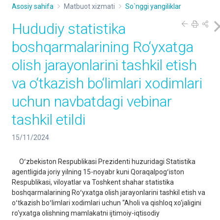
Asosiy sahifa
Matbuot xizmati
So`nggi yangiliklar
Hududiy statistika
boshqarmalarining Ro‘yxatga
olish jarayonlarini tashkil etish
va o‘tkazish bo‘limlari xodimlari
uchun navbatdagi vebinar
tashkil etildi
15/11/2024
Oʻzbekiston Respublikasi Prezidenti huzuridagi Statistika
agentligida joriy yilning 15-noyabr kuni Qoraqalpogʻiston
Respublikasi, viloyatlar va Toshkent shahar statistika
boshqarmalarining Roʻyxatga olish jarayonlarini tashkil etish va
oʻtkazish boʻlimlari xodimlari uchun “Aholi va qishloq xo‘jaligini
ro‘yxatga olishning mamlakatni ijtimoiy-iqtisodiy