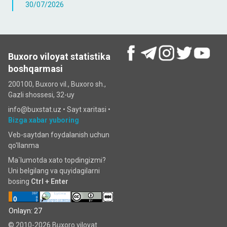
30/07/2026
Buxoro viloyat statistika
boshqarmasi
200100, Buxoro vil., Buxoro sh.,
Gazli shossesi, 32-uy
info@buxstat.uz •
Sayt xaritasi
•
Bizga xabar yuboring
Veb-saytdan foydalanish uchun
qo'llanma
Ma`lumotda xato topdingizmi?
Uni belgilang va quyidagilarni
bosing
Ctrl + Enter
Onlayn: 27
© 2010-2026 Buxoro viloyat