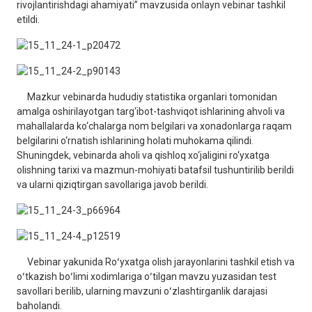
rivojlantirishdagi ahamiyati” mavzusida onlayn vebinar tashkil
etildi.
Mazkur vebinarda hududiy statistika organlari tomonidan
amalga oshirilayotgan targ‘ibot-tashviqot ishlarining ahvoli va
mahallalarda ko‘chalarga nom belgilari va xonadonlarga raqam
belgilarini o‘rnatish ishlarining holati muhokama qilindi.
Shuningdek, vebinarda aholi va qishloq xo‘jaligini ro‘yxatga
olishning tarixi va mazmun-mohiyati batafsil tushuntirilib berildi
va ularni qiziqtirgan savollariga javob berildi.
Vebinar yakunida Roʻyxatga olish jarayonlarini tashkil etish va
oʻtkazish boʻlimi xodimlariga oʻtilgan mavzu yuzasidan test
savollari berilib, ularning mavzuni oʻzlashtirganlik darajasi
baholandi.