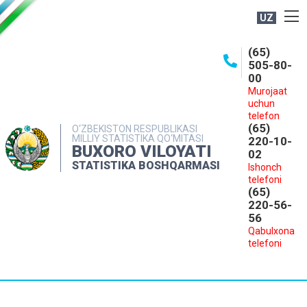
UZ
BOSHQARMA HAQIDA
(65)
505-80-
OCHIQ MA'LUMOTLAR
00
Murojaat
NASHRLAR
uchun
INTERAKTIV XIZMATLAR
telefon
(65)
O‘ZBEKISTON RESPUBLIKASI
MILLIY STATISTIKA QO‘MITASI
MATBUOT XIZMATI
220-10-
BUXORO VILOYATI
02
MUROJAATLAR
STATISTIKA BOSHQARMASI
Ishonch
telefoni
KONTAKTLAR
(65)
220-56-
56
Qabulxona
telefoni