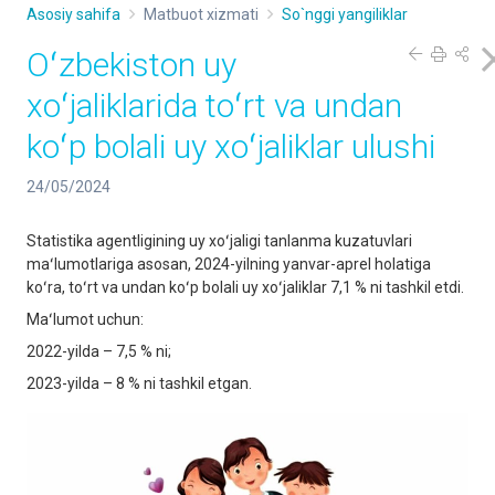
Asosiy sahifa
Matbuot xizmati
So`nggi yangiliklar
Oʻzbekiston uy
xoʻjaliklarida toʻrt va undan
koʻp bolali uy xoʻjaliklar ulushi
24/05/2024
Statistika agentligining uy xoʻjaligi tanlanma kuzatuvlari
maʻlumotlariga asosan, 2024-yilning yanvar-aprel holatiga
koʻra, toʻrt va undan koʻp bolali uy xoʻjaliklar 7,1 % ni tashkil etdi.
Maʻlumot uchun:
2022-yilda – 7,5 % ni;
2023-yilda – 8 % ni tashkil etgan.