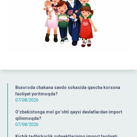
Buxoroda chakana savdo sohasida qancha korxona
faoliyat yuritmoqda?
07/08/2026
Oʻzbekistonga mol goʻshti qaysi davlatlardan import
qilinmoqda?
07/08/2026
Kichik tadbirkorlik subyektlarining import faoliyati