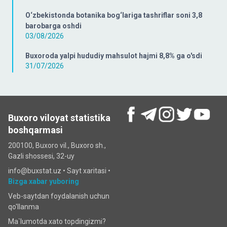
O‘zbekistonda botanika bog‘lariga tashriflar soni 3,8
barobarga oshdi
03/08/2026
Buxoroda yalpi hududiy mahsulot hajmi 8,8% ga o'sdi
31/07/2026
Buxoro viloyat statistika
boshqarmasi
200100, Buxoro vil., Buxoro sh.,
Gazli shossesi, 32-uy
info@buxstat.uz •
Sayt xaritasi
•
Bizga xabar yuboring
Veb-saytdan foydalanish uchun
qo'llanma
Ma`lumotda xato topdingizmi?