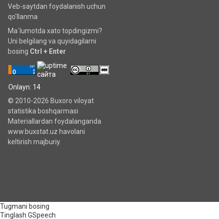
Veb-saytdan foydalanish uchun
qo'llanma
Ma`lumotda xato topdingizmi?
Uni belgilang va quyidagilarni
bosing
Ctrl + Enter
Onlayn: 14
© 2010-2026 Buxoro viloyat
statistika boshqarmasi
Materiallardan foydalanganda
www.buxstat.uz havolani
keltirish majburiy.
Tugmani bosing
Tinglash
GSpeech