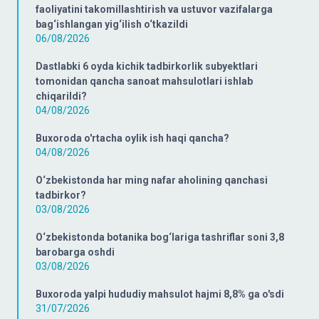
faoliyatini takomillashtirish va ustuvor vazifalarga
bag‘ishlangan yig‘ilish o‘tkazildi
06/08/2026
Dastlabki 6 oyda kichik tadbirkorlik subyektlari
tomonidan qancha sanoat mahsulotlari ishlab
chiqarildi?
04/08/2026
Buxoroda o'rtacha oylik ish haqi qancha?
04/08/2026
O‘zbekistonda har ming nafar aholining qanchasi
tadbirkor?
03/08/2026
O‘zbekistonda botanika bog‘lariga tashriflar soni 3,8
barobarga oshdi
03/08/2026
Buxoroda yalpi hududiy mahsulot hajmi 8,8% ga o'sdi
31/07/2026