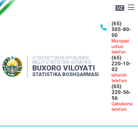
UZ
BOSHQARMA HAQIDA
(65)
505-80-
OCHIQ MA'LUMOTLAR
00
Murojaat
NASHRLAR
uchun
INTERAKTIV XIZMATLAR
telefon
(65)
O‘ZBEKISTON RESPUBLIKASI
MILLIY STATISTIKA QO‘MITASI
MATBUOT XIZMATI
220-10-
BUXORO VILOYATI
02
MUROJAATLAR
STATISTIKA BOSHQARMASI
Ishonch
telefoni
KONTAKTLAR
(65)
220-56-
56
Qabulxona
telefoni