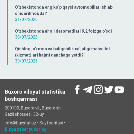
O‘zbekistonda eng ko‘p qaysi avtomobillar ishlab
chiqarilmoqda?
31/07/2026
Oʻzbekistonda aholi daromadlari 9,2 foizga o‘sdi
30/07/2026
Qishloq, o‘rmon va baliqchilik xo‘jaligi mahsulot
(xizmat)lari hajmi qanchaga yetdi?
30/07/2026
Buxoro viloyat statistika
boshqarmasi
200100, Buxoro vil., Buxoro sh.,
Gazli shossesi, 32-uy
info@buxstat.uz •
Sayt xaritasi
•
Bizga xabar yuboring