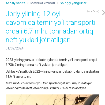
Asosiy sahifa
Matbuot xizmati
So`nggi yangiliklar
Joriy yilning 12 oyi
davomida temir yoʻl transporti
orqali 6,7 mln. tonnadan ortiq
neft yuklari joʻnatilgan
01/02/2024
2023-yilning yanvar-dekabr oylarida temir yoʻl transporti orqali
6 736,7 ming tonna neft yuklari joʻnatilgan.
Ushbu koʻrsatkich 2022-yilning yanvar-dekabr oylariga nisbatan
11,6 % ga ortgan.
Maʼlumot uchun: temir yoʻl transporti orqali umumiy joʻnatilgan
yuklar hajmida neft yuklarining ulushi 9,1 % ni tashkil etgan.