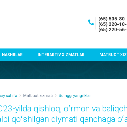
(65) 505-80
(65) 220-10
(65) 220-56
NASHRLAR
INTERAKTIV XIZMATLAR
MATBUOT XIZ
siy sahifa
Matbuot xizmati
So`nggi yangiliklar
023-yilda qishloq, oʻrmon va baliqchil
alpi qoʻshilgan qiymati qanchaga o