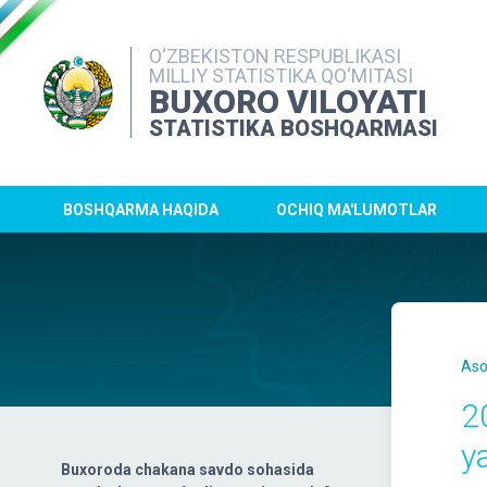
O‘ZBEKISTON RESPUBLIKASI
MILLIY STATISTIKA QO‘MITASI
BUXORO VILOYATI
STATISTIKA BOSHQARMASI
BOSHQARMA HAQIDA
OCHIQ MA'LUMOTLAR
Aso
2
y
Buxoroda chakana savdo sohasida