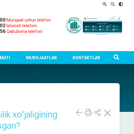
-00
Murojaat uchun telefon
-02
Ishonch telefoni
-56
Qabulxona telefoni
MATI
MUROJAATLAR
KONTAKTLAR
ik xoʻjaligining
ʻsgan?