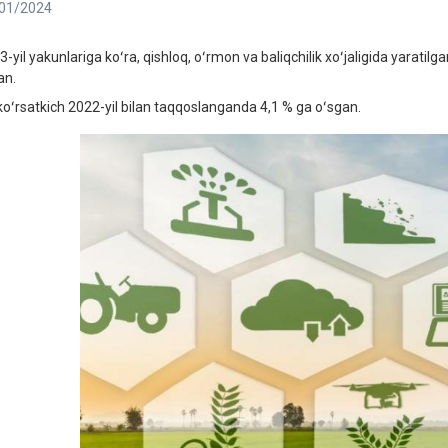
01/2024
-yil yakunlariga koʻra, qishloq, oʻrmon va baliqchilik xoʻjaligida yaratilg
an.
koʻrsatkich 2022-yil bilan taqqoslanganda 4,1 % ga oʻsgan.