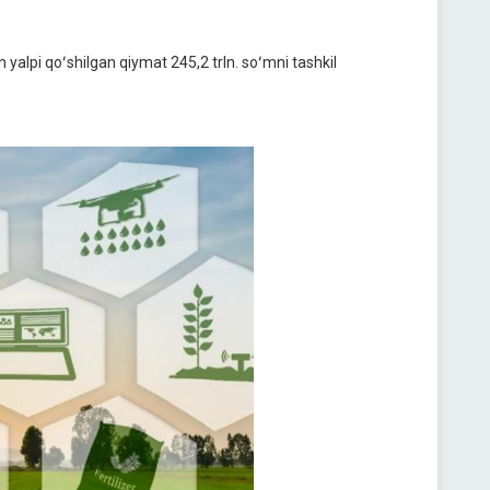
an yalpi qoʻshilgan qiymat 245,2 trln. soʻmni tashkil