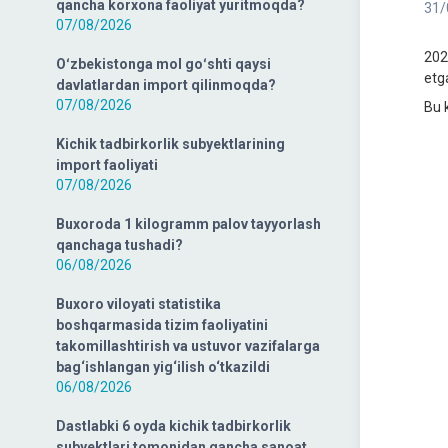
qancha korxona faoliyat yuritmoqda?
31/
07/08/2026
2023
Oʻzbekistonga mol goʻshti qaysi
etg
davlatlardan import qilinmoqda?
07/08/2026
Bu 
Kichik tadbirkorlik subyektlarining
import faoliyati
07/08/2026
Buxoroda 1 kilogramm palov tayyorlash
qanchaga tushadi?
06/08/2026
Buxoro viloyati statistika
boshqarmasida tizim faoliyatini
takomillashtirish va ustuvor vazifalarga
bag‘ishlangan yig‘ilish o‘tkazildi
06/08/2026
Dastlabki 6 oyda kichik tadbirkorlik
subyektlari tomonidan qancha sanoat