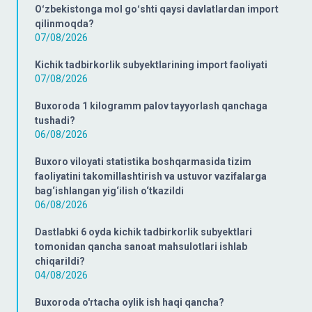
Oʻzbekistonga mol goʻshti qaysi davlatlardan import
qilinmoqda?
07/08/2026
Kichik tadbirkorlik subyektlarining import faoliyati
07/08/2026
Buxoroda 1 kilogramm palov tayyorlash qanchaga
tushadi?
06/08/2026
Buxoro viloyati statistika boshqarmasida tizim
faoliyatini takomillashtirish va ustuvor vazifalarga
bag‘ishlangan yig‘ilish o‘tkazildi
06/08/2026
Dastlabki 6 oyda kichik tadbirkorlik subyektlari
tomonidan qancha sanoat mahsulotlari ishlab
chiqarildi?
04/08/2026
Buxoroda o'rtacha oylik ish haqi qancha?