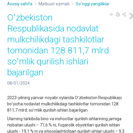
Asosiy sahifa
Matbuot xizmati
So`nggi yangiliklar
Oʻzbekiston
Respublikasida nodavlat
mulkchilikdagi tashkilotlar
tomonidan 128 811,7 mlrd.
soʻmlik qurilish ishlari
bajarilgan
08/01/2024
2023-yilning yanvar-noyabr oylarida Oʻzbekiston Respublikasi
boʻyicha nodavlat mulkchilikdagi tashkilotlar tomonidan 128
811,7 mlrd. soʻmlik qurilish ishlari bajarilgan.
Ularning tarkibida bino va inshootlar qurilish ishlarining jamiga
nisbatan ulushi – 71,6 % ni, fuqarolik obyektlari qurilish ishlari
ulushi - 19,1 % ni va ixtisoslashtirilgan qurilish ishlari ulushi – 9,3