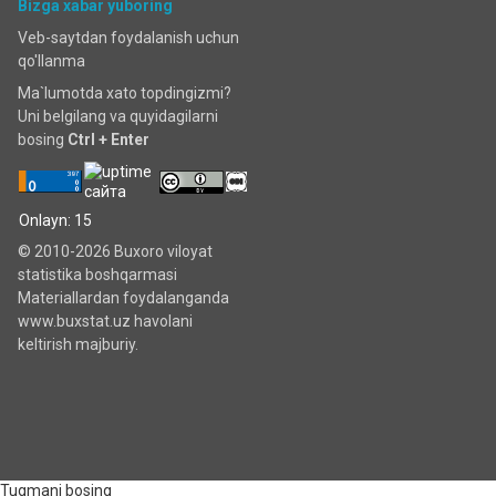
Bizga xabar yuboring
Veb-saytdan foydalanish uchun
qo'llanma
Ma`lumotda xato topdingizmi?
Uni belgilang va quyidagilarni
bosing
Ctrl + Enter
Onlayn: 15
© 2010-2026 Buxoro viloyat
statistika boshqarmasi
Materiallardan foydalanganda
www.buxstat.uz havolani
keltirish majburiy.
Tugmani bosing