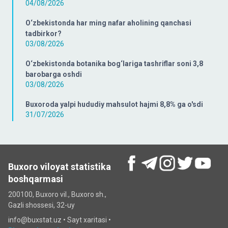
04/08/2026
O‘zbekistonda har ming nafar aholining qanchasi
tadbirkor?
03/08/2026
O‘zbekistonda botanika bog‘lariga tashriflar soni 3,8
barobarga oshdi
03/08/2026
Buxoroda yalpi hududiy mahsulot hajmi 8,8% ga o'sdi
31/07/2026
Buxoro viloyat statistika
boshqarmasi
200100, Buxoro vil., Buxoro sh.,
Gazli shossesi, 32-uy
info@buxstat.uz •
Sayt xaritasi
•