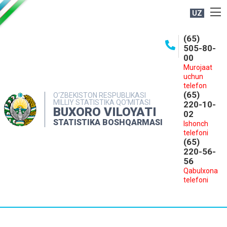
UZ
BOSHQARMA HAQIDA
(65)
505-80-
OCHIQ MA'LUMOTLAR
00
Murojaat
NASHRLAR
uchun
INTERAKTIV XIZMATLAR
telefon
(65)
O‘ZBEKISTON RESPUBLIKASI
MILLIY STATISTIKA QO‘MITASI
MATBUOT XIZMATI
220-10-
BUXORO VILOYATI
02
MUROJAATLAR
STATISTIKA BOSHQARMASI
Ishonch
telefoni
KONTAKTLAR
(65)
220-56-
56
Qabulxona
telefoni