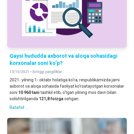
Qaysi hududda axborot va aloqa sohasidagi
korxonalar soni ko‘p?
13/10/2021 •
So'nggi yangiliklar
2021- yilning 1- oktabr holatiga ko‘ra, respublikamizda jami
axborot va aloqa sohasida faoliyat ko‘rsatayotgan korxonalar
soni
10 960 tani
tashkil etib, o‘tgan yilning mos davri bilan
solishtirilganda
121,8 foizga
oshgan.
Batafsil ...