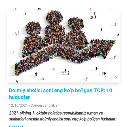
Doimiy aholisi soni eng ko‘p bo‘lgan TOP: 10
hududlar
12/10/2021 •
So'nggi yangiliklar
2021- yilning 1- oktabr holatiga respublikamiz tuman va
shaharlari orasida doimiy aholisi soni eng ko‘p bo‘lgan hududlar: