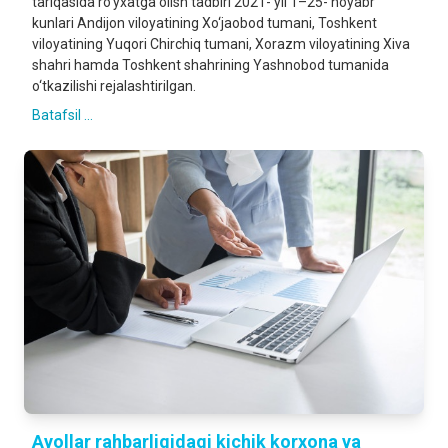
tariqasida ro‘yxatga olish tadbiri 2021- yil 1–25- noyabr
kunlari Andijon viloyatining Xo‘jaobod tumani, Toshkent
viloyatining Yuqori Chirchiq tumani, Xorazm viloyatining Xiva
shahri hamda Toshkent shahrining Yashnobod tumanida
o‘tkazilishi rejalashtirilgan.
Batafsil ...
Ayollar rahbarligidagi kichik korxona va