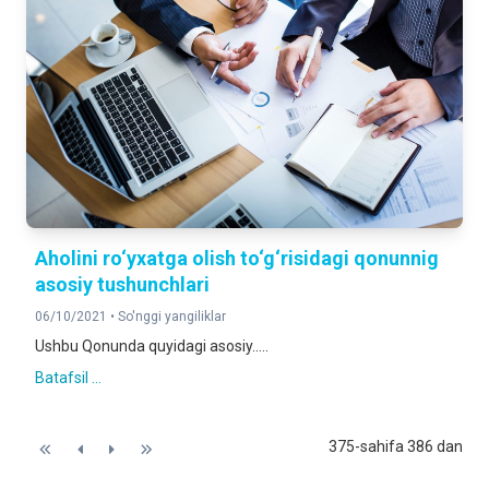
Aholini ro‘yxatga olish to‘g‘risidagi qonunnig
asosiy tushunchlari
06/10/2021 •
So'nggi yangiliklar
Ushbu Qonunda quyidagi asosiy.....
Batafsil ...
375-sahifa 386 dan