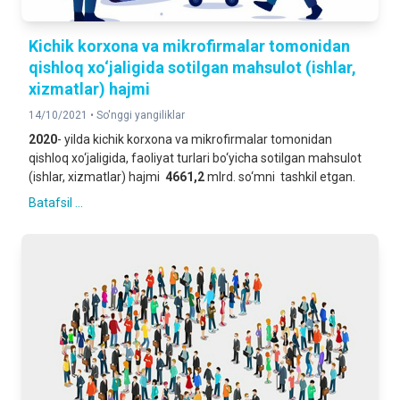
Kichik korxona va mikrofirmalar tomonidan
qishloq xo‘jaligida sotilgan mahsulot (ishlar,
xizmatlar) hajmi
14/10/2021 •
So'nggi yangiliklar
2020
- yilda kichik korxona va mikrofirmalar tomonidan
qishloq xo‘jaligida, faoliyat turlari bo‘yicha sotilgan mahsulot
(ishlar, xizmatlar) hajmi
4661,2
mlrd. so‘mni tashkil etgan.
Batafsil ...