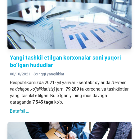
Yangi tashkil etilgan korxonalar soni yuqori
bo‘lgan hududlar
08/10/2021 •
So'nggi yangiliklar
Respublikamizda 2021- yil yanvar - sentabr oylarida
(fermer
va dehqon xo‘jaliklarisiz)
jami
79 289 ta
korxona va tashkilotlar
yangi tashkil etilgan. Bu o‘tgan yilning mos davriga
qaraganda
7 545 taga
ko‘p.
Batafsil ...