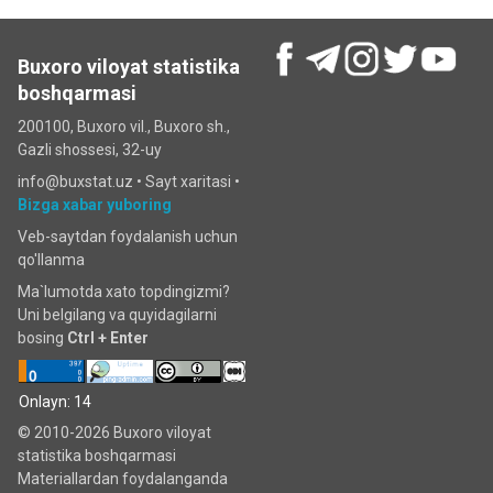
Buxoro viloyat statistika
boshqarmasi
200100, Buxoro vil., Buxoro sh.,
Gazli shossesi, 32-uy
info@buxstat.uz •
Sayt xaritasi
•
Bizga xabar yuboring
Veb-saytdan foydalanish uchun
qo'llanma
Ma`lumotda xato topdingizmi?
Uni belgilang va quyidagilarni
bosing
Ctrl + Enter
Onlayn: 14
© 2010-2026 Buxoro viloyat
statistika boshqarmasi
Materiallardan foydalanganda