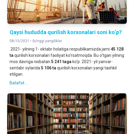
Qaysi hududda qurilish korxonalari soni ko‘p?
08/10/2021 •
So'nggi yangiliklar
2021- yilning 1- oktabr holatiga respublikamizda jami
45 128
ta
qurilish korxonalari faoliyat ko‘rsatmoqda. Bu o‘tgan yilning
mos davriga nisbatan
5 241 taga
ko‘p. 2021- yil yanvar-
sentabr oylarida
5 106 ta
qurilish korxonalari yangi tashkil
etilgan.
Batafsil ...