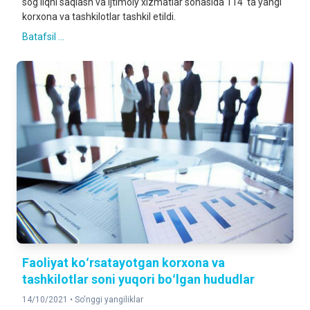
sog'liqni saqlash va ijtimoiy xizmatlar sohasida 114 ta yangi
korxona va tashkilotlar tashkil etildi.
Batafsil ...
Faoliyat koʻrsatayotgan korxona va
tashkilotlar soni yuqori boʻlgan hududlar
14/10/2021 •
So'nggi yangiliklar