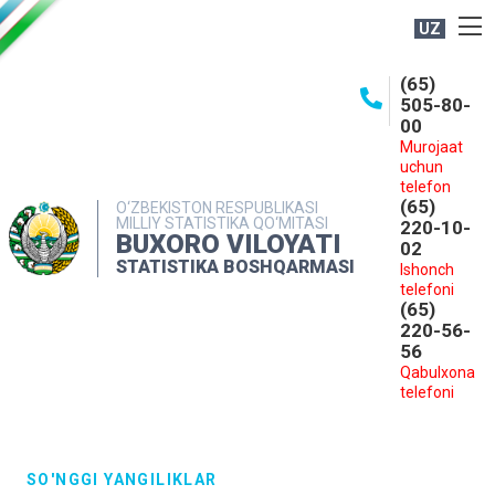
UZ
BOSHQARMA HAQIDA
(65)
505-80-
OCHIQ MA'LUMOTLAR
00
Murojaat
NASHRLAR
uchun
INTERAKTIV XIZMATLAR
telefon
(65)
O‘ZBEKISTON RESPUBLIKASI
MILLIY STATISTIKA QO‘MITASI
MATBUOT XIZMATI
220-10-
BUXORO VILOYATI
02
MUROJAATLAR
STATISTIKA BOSHQARMASI
Ishonch
telefoni
KONTAKTLAR
(65)
220-56-
56
Qabulxona
telefoni
SO'NGGI YANGILIKLAR