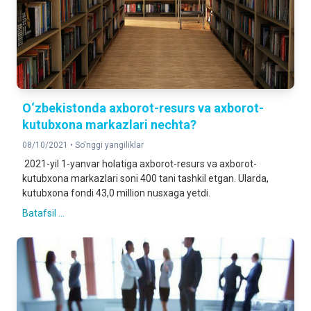
O‘zbekistonda axborot-resurs va axborot-
kutubxona markazlari nechta?
08/10/2021 •
So'nggi yangiliklar
2021-yil 1-yanvar holatiga axborot-resurs va axborot-
kutubxona markazlari soni 400 tani tashkil etgan. Ularda,
kutubxona fondi 43,0 million nusxaga yetdi.
Batafsil ...