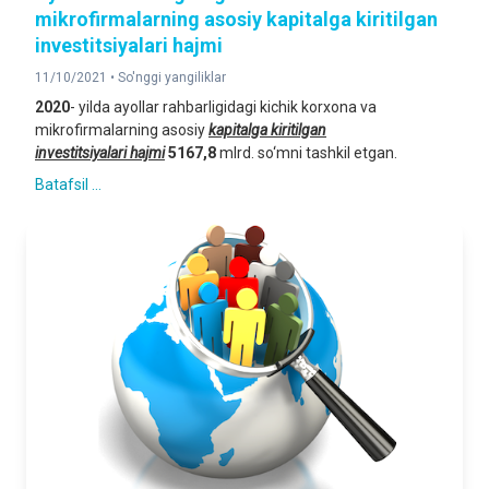
mikrofirmalarning asosiy kapitalga kiritilgan
investitsiyalari hajmi
11/10/2021 •
So'nggi yangiliklar
2020
- yilda ayollar rahbarligidagi kichik korxona va
mikrofirmalarning asosiy
kapitalga kiritilgan
investitsiyalari
hajmi
5167
,
8
mlrd. so‘mni tashkil etgan.
Batafsil ...