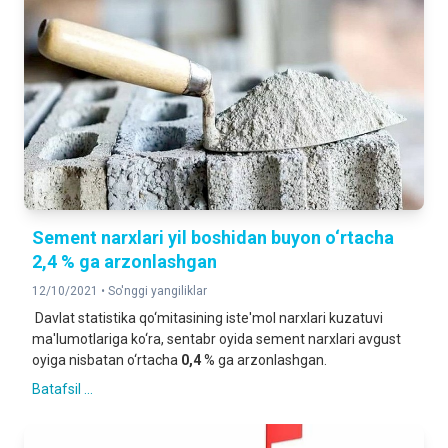
Sement narxlari yil boshidan buyon o‘rtacha
2,4 % ga arzonlashgan
12/10/2021 •
So'nggi yangiliklar
Davlat statistika qo‘mitasining iste'mol narxlari kuzatuvi
ma'lumotlariga ko‘ra, sentabr oyida sement narxlari avgust
oyiga nisbatan o‘rtacha
0,4
% ga arzonlashgan.
Batafsil ...