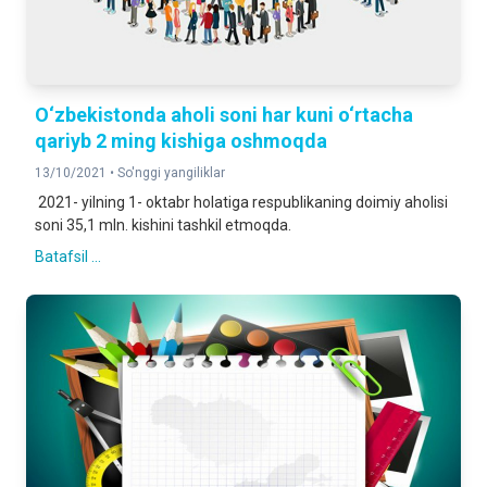
O‘zbekistonda aholi soni har kuni o‘rtacha
qariyb 2 ming kishiga oshmoqda
13/10/2021 •
So'nggi yangiliklar
2021- yilning 1- oktabr holatiga respublikaning doimiy aholisi
soni 35,1 mln. kishini tashkil etmoqda.
Batafsil ...