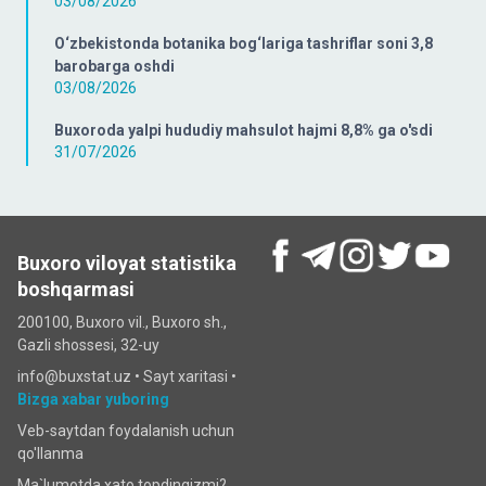
03/08/2026
O‘zbekistonda botanika bog‘lariga tashriflar soni 3,8
barobarga oshdi
03/08/2026
Buxoroda yalpi hududiy mahsulot hajmi 8,8% ga o'sdi
31/07/2026
Buxoro viloyat statistika
boshqarmasi
200100, Buxoro vil., Buxoro sh.,
Gazli shossesi, 32-uy
info@buxstat.uz •
Sayt xaritasi
•
Bizga xabar yuboring
Veb-saytdan foydalanish uchun
qo'llanma
Ma`lumotda xato topdingizmi?