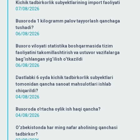
Kichik tadbirkorlik subyektlarining import faoliyati
07/08/2026
Buxoroda 1 kilogramm palov tayyorlash qanchaga
tushadi?
06/08/2026
Buxoro viloyati statistika boshqarmasida tizim
faoliyatini takomillashtirish va ustuvor vazifalarga
bag‘ishlangan yig‘ilish o‘tkazildi
06/08/2026
Dastlabki 6 oyda kichik tadbirkorlik subyektlari
tomonidan qancha sanoat mahsulotlari ishlab
chiqarildi?
04/08/2026
Buxoroda o'rtacha oylik ish haqi qancha?
04/08/2026
O‘zbekistonda har ming nafar aholining qanchasi
tadbirkor?