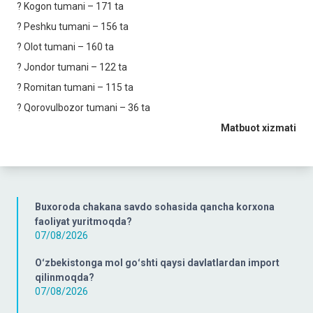
? Kogon tumani – 171 ta
? Peshku tumani – 156 ta
? Olot tumani – 160 ta
? Jondor tumani – 122 ta
? Romitan tumani – 115 ta
? Qorovulbozor tumani – 36 ta
Matbuot xizmati
Buxoroda chakana savdo sohasida qancha korxona
faoliyat yuritmoqda?
07/08/2026
Oʻzbekistonga mol goʻshti qaysi davlatlardan import
qilinmoqda?
07/08/2026