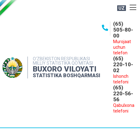
UZ
BOSHQARMA HAQIDA
(65)
505-80-
OCHIQ MA'LUMOTLAR
00
Murojaat
NASHRLAR
uchun
INTERAKTIV XIZMATLAR
telefon
(65)
O‘ZBEKISTON RESPUBLIKASI
MILLIY STATISTIKA QO‘MITASI
MATBUOT XIZMATI
220-10-
BUXORO VILOYATI
02
MUROJAATLAR
STATISTIKA BOSHQARMASI
Ishonch
telefoni
KONTAKTLAR
(65)
220-56-
56
Qabulxona
telefoni