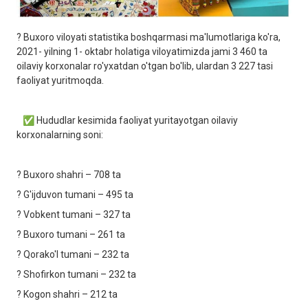
? Buxoro viloyati statistika boshqarmasi ma'lumotlariga ko'ra,
2021- yilning 1- oktabr holatiga viloyatimizda jami 3 460 ta
oilaviy korxonalar ro'yxatdan o'tgan bo'lib, ulardan 3 227 tasi
faoliyat yuritmoqda.
✅ Hududlar kesimida faoliyat yuritayotgan oilaviy
korxonalarning soni:
? Buxoro shahri – 708 ta
? G'ijduvon tumani – 495 ta
? Vobkent tumani – 327 ta
? Buxoro tumani – 261 ta
? Qorako'l tumani – 232 ta
? Shofirkon tumani – 232 ta
? Kogon shahri – 212 ta