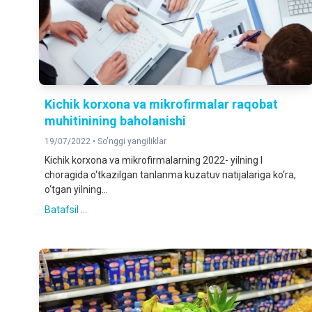
Kichik korxona va mikrofirmalar raqobat
muhitinining baholanishi
19/07/2022 •
So'nggi yangiliklar
Kichik korxona va mikrofirmalarning 2022- yilning I
choragida o‘tkazilgan tanlanma kuzatuv natijalariga ko‘ra,
o‘tgan yilning...
Batafsil ...