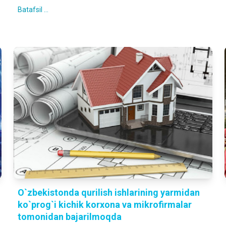
Batafsil ...
O`zbekistonda qurilish ishlarining yarmidan
ko`prog`i kichik korxona va mikrofirmalar
tomonidan bajarilmoqda