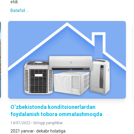
etdi.
Batafsil ...
O‘zbekistonda konditsionerlardan
foydalanish tobora ommalashmoqda
14/07/2022 •
So'nggi yangiliklar
2021 yanvar- dekabr holatiga