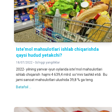
Isteʼmol mahsulotlari ishlab chiqarishda
qaysi hudud yetakchi?
18/07/2022 •
So'nggi yangiliklar
2022- yilning yanvar-iyun oylarida isteʼmol mahsulotlari
ishlab chiqarish hajmi 4 639,4 mlrd. soʻmni tashkil etdi. Bu
jami sanoat mahsulotlari ulushida 39,8 % ga teng.
Batafsil ...