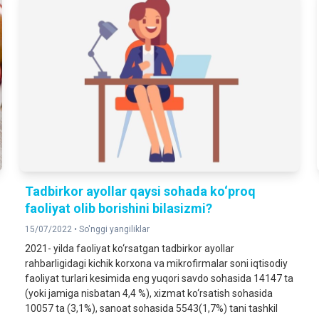
Tadbirkor ayollar qaysi sohada ko‘proq
faoliyat olib borishini bilasizmi?
15/07/2022 •
So'nggi yangiliklar
2021- yilda faoliyat ko‘rsatgan tadbirkor ayollar
rahbarligidagi kichik korxona va mikrofirmalar soni iqtisodiy
faoliyat turlari kesimida eng yuqori savdo sohasida 14147 ta
(yoki jamiga nisbatan 4,4 %), xizmat ko‘rsatish sohasida
10057 ta (3,1%), sanoat sohasida 5543(1,7%) tani tashkil