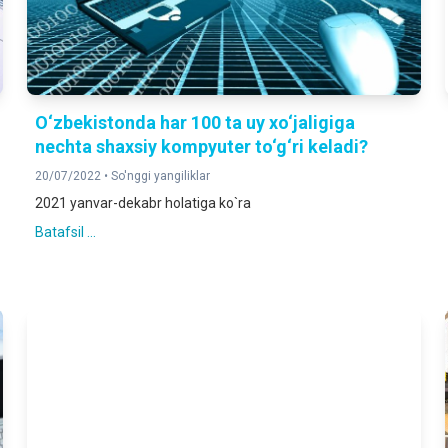
O‘zbekistonda har 100 ta uy xo‘jaligiga
nechta shaxsiy kompyuter to‘g‘ri keladi?
20/07/2022 •
So'nggi yangiliklar
2021 yanvar-dekabr holatiga ko`ra
Batafsil ...