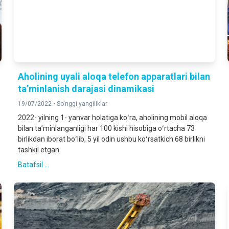
Aholining uyali aloqa telefon apparatlari bilan
taʼminlanish darajasi dinamikasi
19/07/2022 •
So'nggi yangiliklar
2022- yilning 1- yanvar holatiga koʻra, aholining mobil aloqa
bilan taʼminlanganligi har 100 kishi hisobiga oʻrtacha 73
birlikdan iborat boʻlib, 5 yil odin ushbu koʻrsatkich 68 birlikni
tashkil etgan.
Batafsil ...