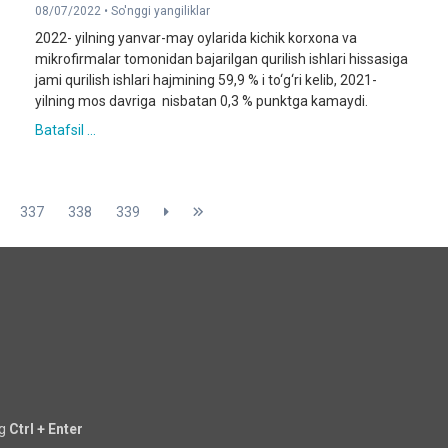
08/07/2022 •
So'nggi yangiliklar
2022- yilning yanvar-may oylarida kichik korxona va
mikrofirmalar tomonidan bajarilgan qurilish ishlari hissasiga
jami qurilish ishlari hajmining 59,9 % i to‘g‘ri kelib, 2021-
yilning mos davriga nisbatan 0,3 % punktga kamaydi.
Batafsil ...
337
338
339
ng
Ctrl + Enter