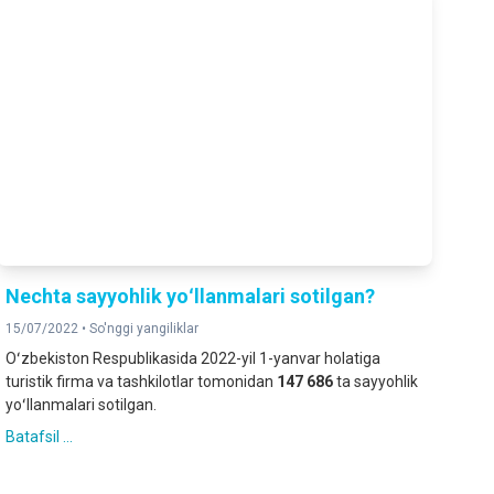
Nechta sayyohlik yoʻllanmalari sotilgan?
15/07/2022 •
So'nggi yangiliklar
Oʻzbekiston Respublikasida 2022-yil 1-yanvar holatiga
turistik firma va tashkilotlar tomonidan
147 686
ta sayyohlik
yoʻllanmalari sotilgan.
Batafsil ...