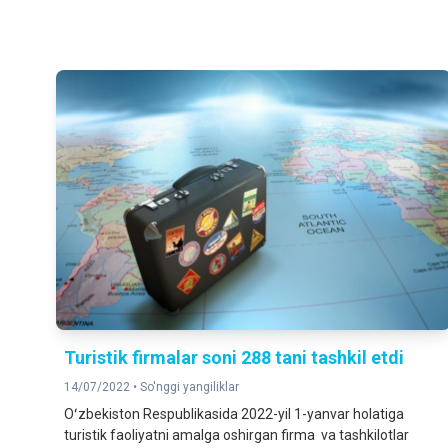
Turistik firmalar soni 288 tani tashkil etdi
14/07/2022 •
So'nggi yangiliklar
Oʻzbekiston Respublikasida 2022-yil 1-yanvar holatiga
turistik faoliyatni amalga oshirgan firma va tashkilotlar