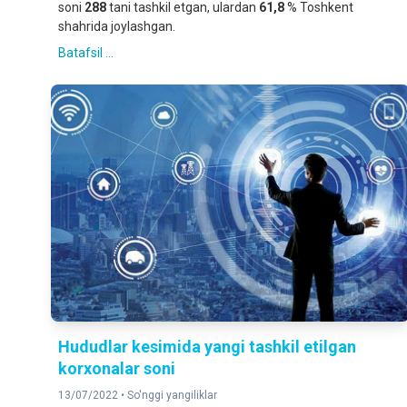
soni
288
tani tashkil etgan, ulardan
61,8
% Toshkent
shahrida joylashgan.
Batafsil ...
Hududlar kesimida yangi tashkil etilgan
korxonalar soni
13/07/2022 •
So'nggi yangiliklar