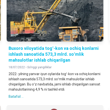
Buxoro viloyatida togʻ-kon va ochiq konlarni
ishlash sanoatida 573,3 mlrd. soʻmlik
mahsulotlar ishlab chiqarilgan
18/07/2022 •
So'nggi yangiliklar
2022- yilning yanvar-iyun oylarida togʻ-kon va ochiq konlarni
ishlash sanoatida 573,3 mlrd. soʻmlik mahsulotlar ishlab
chiqarilgan. Bu oʻz navbatida, jami ishlab chiqarilgan sanoat
mahsulotlarining 4,9 % ni tashkil etdi.
Batafsil ...