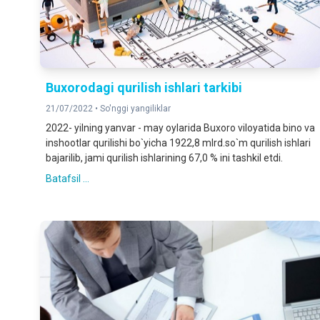
Buxorodagi qurilish ishlari tarkibi
21/07/2022 •
So'nggi yangiliklar
2022- yilning yanvar - may oylarida Buxoro viloyatida bino va
inshootlar qurilishi bo`yicha 1922,8 mlrd.so`m qurilish ishlari
bajarilib, jami qurilish ishlarining 67,0 % ini tashkil etdi.
Batafsil ...