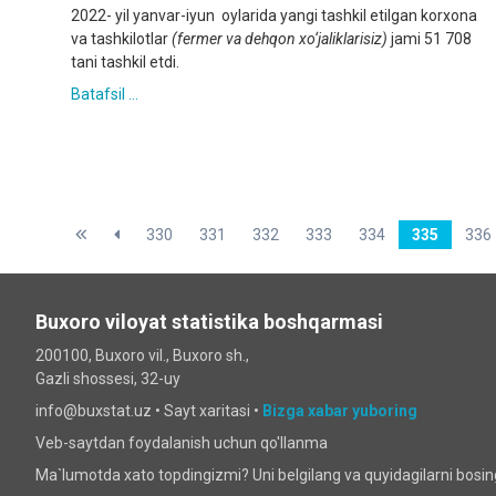
2022- yil yanvar-iyun oylarida yangi tashkil etilgan korxona
va tashkilotlar
(fermer va dehqon xo‘jaliklarisiz)
jami 51 708
tani tashkil etdi.
Batafsil ...
330
331
332
333
334
335
336
Buxoro viloyat statistika boshqarmasi
200100, Buxoro vil., Buxoro sh.,
Gazli shossesi, 32-uy
info@buxstat.uz •
Sayt xaritasi
•
Bizga xabar yuboring
Veb-saytdan foydalanish uchun qo'llanma
Ma`lumotda xato topdingizmi? Uni belgilang va quyidagilarni bosi