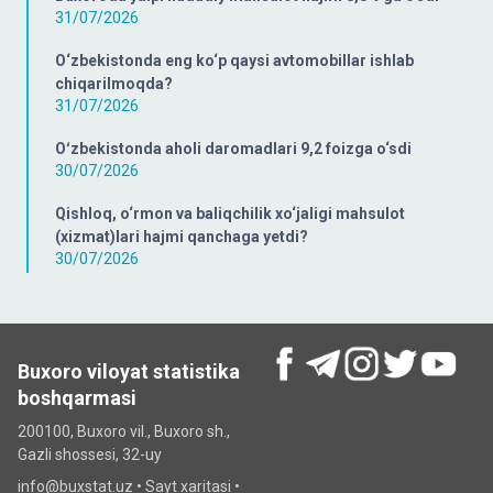
31/07/2026
O‘zbekistonda eng ko‘p qaysi avtomobillar ishlab
chiqarilmoqda?
31/07/2026
Oʻzbekistonda aholi daromadlari 9,2 foizga o‘sdi
30/07/2026
Qishloq, o‘rmon va baliqchilik xo‘jaligi mahsulot
(xizmat)lari hajmi qanchaga yetdi?
30/07/2026
Buxoro viloyat statistika
boshqarmasi
200100, Buxoro vil., Buxoro sh.,
Gazli shossesi, 32-uy
info@buxstat.uz •
Sayt xaritasi
•