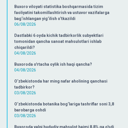
Buxoro viloyati statistika boshqarmasida tizim
faoliyatini takomillashtirish va ustuvor vazifalarga
bag‘ishlangan yig‘ilish o‘tkazildi
06/08/2026
Dastlabki 6 oyda kichik tadbirkorlik subyektlari
tomonidan qancha sanoat mahsulotlari ishlab
chiqarildi?
04/08/2026
Buxoroda o'rtacha oylik ish haqi qancha?
04/08/2026
O‘zbekistonda har ming nafar aholining qanchasi
tadbirkor?
03/08/2026
O‘zbekistonda botanika bog‘lariga tashriflar soni 3,8
barobarga oshdi
03/08/2026
Buxoroda yalpi hududiy mahsulot hajmi 8,8% ga o'sdi