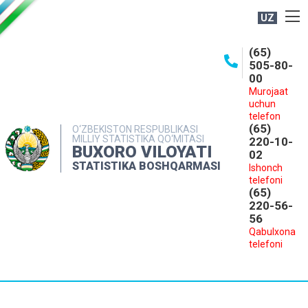
UZ
BOSHQARMA HAQIDA
(65)
505-80-
OCHIQ MA'LUMOTLAR
00
Murojaat
NASHRLAR
uchun
INTERAKTIV XIZMATLAR
telefon
(65)
O‘ZBEKISTON RESPUBLIKASI
MILLIY STATISTIKA QO‘MITASI
MATBUOT XIZMATI
220-10-
BUXORO VILOYATI
02
MUROJAATLAR
STATISTIKA BOSHQARMASI
Ishonch
telefoni
KONTAKTLAR
(65)
220-56-
56
Qabulxona
telefoni