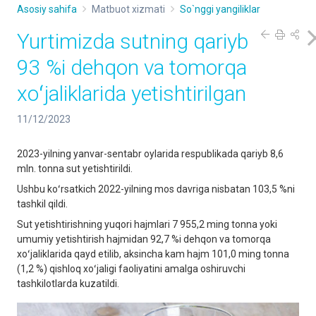
Asosiy sahifa
Matbuot xizmati
So`nggi yangiliklar
Yurtimizda sutning qariyb
93 %i dehqon va tomorqa
xoʻjaliklarida yetishtirilgan
11/12/2023
2023-yilning yanvar-sentabr oylarida respublikada qariyb 8,6
mln. tonna sut yetishtirildi.
Ushbu koʻrsatkich 2022-yilning mos davriga nisbatan 103,5 %ni
tashkil qildi.
Sut yetishtirishning yuqori hajmlari 7 955,2 ming tonna yoki
umumiy yetishtirish hajmidan 92,7 %i dehqon va tomorqa
xoʻjaliklarida qayd etilib, aksincha kam hajm 101,0 ming tonna
(1,2 %) qishloq xoʻjaligi faoliyatini amalga oshiruvchi
tashkilotlarda kuzatildi.