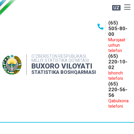
UZ
BOSHQARMA HAQIDA
(65)
505-80-
OCHIQ MA'LUMOTLAR
00
Murojaat
NASHRLAR
uchun
INTERAKTIV XIZMATLAR
telefon
(65)
O‘ZBEKISTON RESPUBLIKASI
MILLIY STATISTIKA QO‘MITASI
MATBUOT XIZMATI
220-10-
BUXORO VILOYATI
02
MUROJAATLAR
STATISTIKA BOSHQARMASI
Ishonch
telefoni
KONTAKTLAR
(65)
220-56-
56
Qabulxona
telefoni