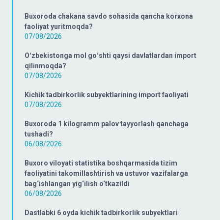
Buxoroda chakana savdo sohasida qancha korxona
faoliyat yuritmoqda?
07/08/2026
Oʻzbekistonga mol goʻshti qaysi davlatlardan import
qilinmoqda?
07/08/2026
Kichik tadbirkorlik subyektlarining import faoliyati
07/08/2026
Buxoroda 1 kilogramm palov tayyorlash qanchaga
tushadi?
06/08/2026
Buxoro viloyati statistika boshqarmasida tizim
faoliyatini takomillashtirish va ustuvor vazifalarga
bag‘ishlangan yig‘ilish o‘tkazildi
06/08/2026
Dastlabki 6 oyda kichik tadbirkorlik subyektlari