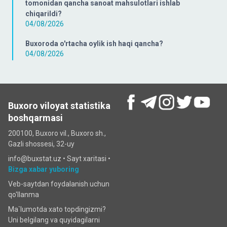
tomonidan qancha sanoat mahsulotlari ishlab
chiqarildi?
04/08/2026
Buxoroda o'rtacha oylik ish haqi qancha?
04/08/2026
Buxoro viloyat statistika
boshqarmasi
200100, Buxoro vil., Buxoro sh.,
Gazli shossesi, 32-uy
info@buxstat.uz •
Sayt xaritasi
•
Bizga xabar yuboring
Veb-saytdan foydalanish uchun
qo'llanma
Ma`lumotda xato topdingizmi?
Uni belgilang va quyidagilarni