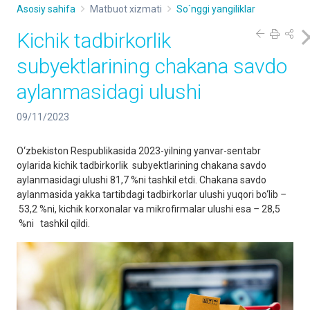
Asosiy sahifa
Matbuot xizmati
So`nggi yangiliklar
Kichik tadbirkorlik
subyektlarining сhakana savdo
aylanmasidagi ulushi
09/11/2023
O‘zbekiston Respublikasida 2023-yilning yanvar-sentabr
oylarida kichik tadbirkorlik subyektlarining сhakana savdo
aylanmasidagi ulushi 81,7 %ni tashkil etdi. Сhakana savdo
aylanmasida yakka tartibdagi tadbirkorlar ulushi yuqori bo‘lib
–
53,2 %ni, kichik korxonalar va mikrofirmalar ulushi esa
–
28,5
%ni tashkil qildi.