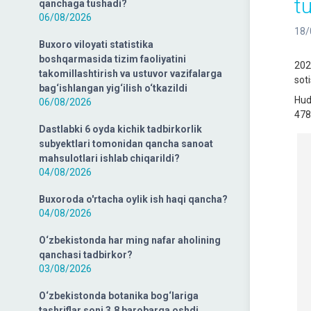
t
qanchaga tushadi?
06/08/2026
18/
Buxoro viloyati statistika
boshqarmasida tizim faoliyatini
202
takomillashtirish va ustuvor vazifalarga
sot
bag‘ishlangan yig‘ilish o‘tkazildi
Hud
06/08/2026
478
Dastlabki 6 oyda kichik tadbirkorlik
subyektlari tomonidan qancha sanoat
mahsulotlari ishlab chiqarildi?
04/08/2026
Buxoroda o'rtacha oylik ish haqi qancha?
04/08/2026
O‘zbekistonda har ming nafar aholining
qanchasi tadbirkor?
03/08/2026
O‘zbekistonda botanika bog‘lariga
tashriflar soni 3,8 barobarga oshdi