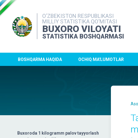
O‘ZBEKISTON RESPUBLIKASI
MILLIY STATISTIKA QO‘MITASI
BUXORO VILOYATI
STATISTIKA BOSHQARMASI
BOSHQARMA HAQIDA
OCHIQ MA'LUMOTLAR
Aso
T
m
Buxoroda 1 kilogramm palov tayyorlash