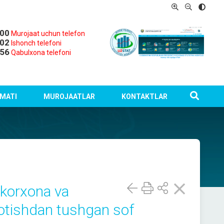
-00
Murojaat uchun telefon
-02
Ishonch telefoni
-56
Qabulxona telefoni
MATI
MUROJAATLAR
KONTAKTLAR
k korxona va
otishdan tushgan sof