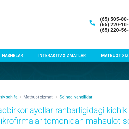
(65) 505-80
(65) 220-10
(65) 220-56
NASHRLAR
INTERAKTIV XIZMATLAR
MATBUOT XIZ
siy sahifa
Matbuot xizmati
So`nggi yangiliklar
adbirkor ayollar rahbarligidagi kichi
ikrofirmalar tomonidan mahsulot s