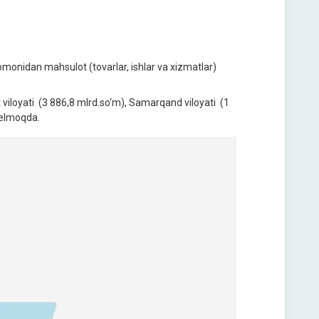
tomonidan mahsulot (tovarlar, ishlar va xizmatlar)
 viloyati (3 886,8 mlrd.so‘m), Samarqand viloyati (1
 kelmoqda.