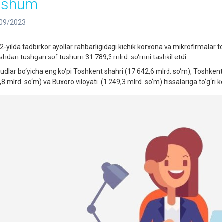
ushum
09/2023
2-yilda tadbirkor ayollar rahbarligidagi kichik korxona va mikrofirmalar 
ishdan tushgan sof tushum 31 789,3 mlrd. so‘mni tashkil etdi.
udlar bo‘yicha eng ko‘pi Toshkent shahri (17 642,6 mlrd. so‘m), Toshkent
,8 mlrd. so‘m) va Buxoro viloyati (1 249,3 mlrd. so‘m) hissalariga to‘g‘ri