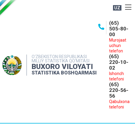
UZ
BOSHQARMA HAQIDA
(65)
505-80-
OCHIQ MA'LUMOTLAR
00
Murojaat
NASHRLAR
uchun
INTERAKTIV XIZMATLAR
telefon
(65)
O‘ZBEKISTON RESPUBLIKASI
MILLIY STATISTIKA QO‘MITASI
MATBUOT XIZMATI
220-10-
BUXORO VILOYATI
02
MUROJAATLAR
STATISTIKA BOSHQARMASI
Ishonch
telefoni
KONTAKTLAR
(65)
220-56-
56
Qabulxona
telefoni