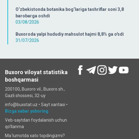
O‘zbekistonda botanika bog‘lariga tashriflar soni 3,8
barobarga oshdi
03/08/2026
Buxoroda yalpi hududiy mahsulot hajmi 8,8% ga o'sdi
31/07/2026
Buxoro viloyat statistika
boshqarmasi
200100, Buxoro vil., Buxoro sh.,
Gazli shossesi, 32-uy
info@buxstat.uz •
Sayt xaritasi
•
Bizga xabar yuboring
Veb-saytdan foydalanish uchun
qo'llanma
Ma`lumotda xato topdingizmi?