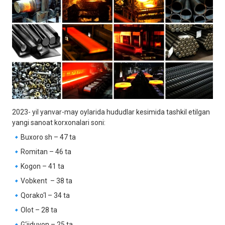
2023- yil yanvar-may oylarida hududlar kesimida tashkil etilgan
yangi sanoat korxonalari soni:
🔹Buxoro sh – 47 ta
🔹Romitan – 46 ta
🔹Kogon – 41 ta
🔹Vobkent – 38 ta
🔹Qorako‘l – 34 ta
🔹Olot – 28 ta
🔹G‘ijduvon – 25 ta