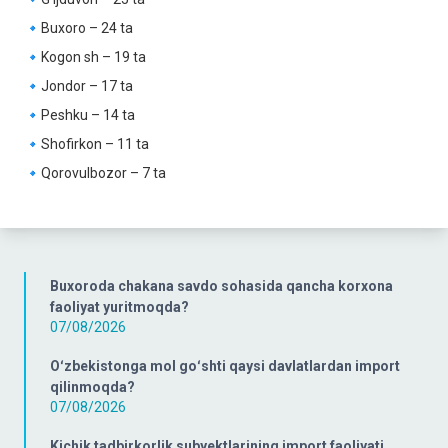
🔹Buxoro – 24 ta
🔹Kogon sh – 19 ta
🔹Jondor – 17 ta
🔹Peshku – 14 ta
🔹Shofirkon – 11 ta
🔹Qorovulbozor – 7 ta
Buxoroda chakana savdo sohasida qancha korxona
faoliyat yuritmoqda?
07/08/2026
Oʻzbekistonga mol goʻshti qaysi davlatlardan import
qilinmoqda?
07/08/2026
Kichik tadbirkorlik subyektlarining import faoliyati