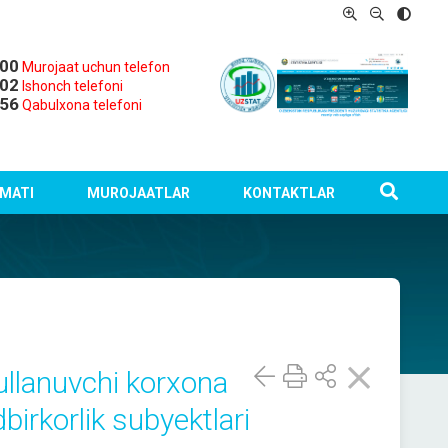
-00
Murojaat uchun telefon
-02
Ishonch telefoni
-56
Qabulxona telefoni
MATI
MUROJAATLAR
KONTAKTLAR
ʻullanuvchi korxona
dbirkorlik subyektlari