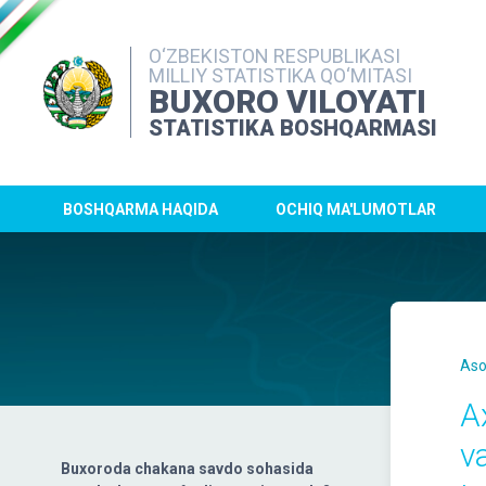
O‘ZBEKISTON RESPUBLIKASI
MILLIY STATISTIKA QO‘MITASI
BUXORO VILOYATI
STATISTIKA BOSHQARMASI
BOSHQARMA HAQIDA
OCHIQ MA'LUMOTLAR
Aso
A
va
Buxoroda chakana savdo sohasida