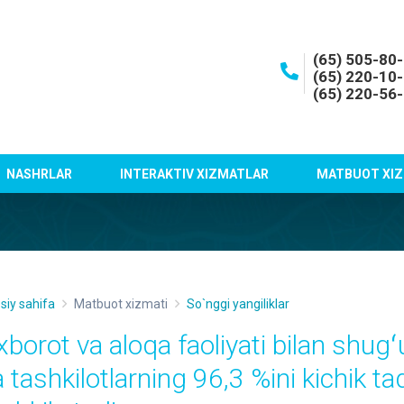
(65) 505-80
(65) 220-10
(65) 220-56
NASHRLAR
INTERAKTIV XIZMATLAR
MATBUOT XIZ
siy sahifa
Matbuot xizmati
So`nggi yangiliklar
xborot va aloqa faoliyati bilan shug
 tashkilotlarning 96,3 %ini kichik ta