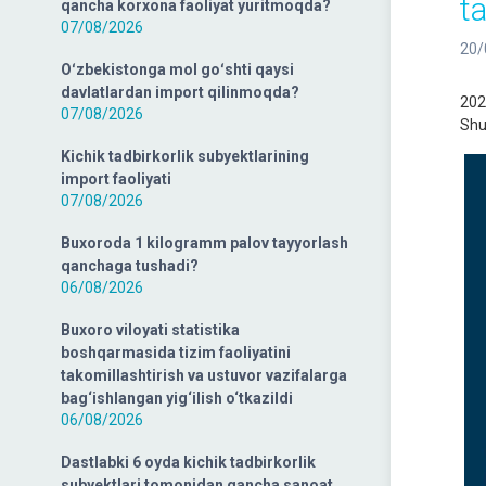
ta
qancha korxona faoliyat yuritmoqda?
07/08/2026
20/
Oʻzbekistonga mol goʻshti qaysi
davlatlardan import qilinmoqda?
202
07/08/2026
Shu
Kichik tadbirkorlik subyektlarining
import faoliyati
07/08/2026
Buxoroda 1 kilogramm palov tayyorlash
qanchaga tushadi?
06/08/2026
Buxoro viloyati statistika
boshqarmasida tizim faoliyatini
takomillashtirish va ustuvor vazifalarga
bag‘ishlangan yig‘ilish o‘tkazildi
06/08/2026
Dastlabki 6 oyda kichik tadbirkorlik
subyektlari tomonidan qancha sanoat