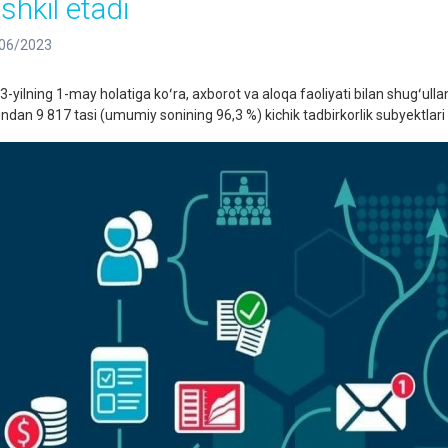
shkil etadi
06/2023
3-yilning 1-may holatiga koʻra, axborot va aloqa faoliyati bilan shugʻulla
ndan 9 817 tasi (umumiy sonining 96,3 %) kichik tadbirkorlik subyektlari