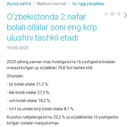
Asosiy sahifa
Matbuot xizmati
So`nggi yangiliklar
O‘zbekistonda 2 nafar
bolali oilalar soni eng ko‘p
ulushni tashkil etadi
19/06/2023
2023-yilning yanvar-may holatiga ko‘ra 16 yoshgacha bolalari
mavjud bo‘lgan uy xo‘jaliklari 74,8 %ni tashkil etdi.
Shundan:
- bir bolali oilalar 21,2 %;
- ikki bolali oilalar 27,3 %;
- uch bolali oilalar 18,2 %;
- to‘rt va undan ko‘p bolali oilalar 8,1 %.
Kuzatuv natijalariga ko‘ra, 25,2 % uy xo‘jaliklarida 16 yoshgacha
bo‘lgan bolalar mavjud emas.