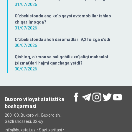
31/07/2026
O‘zbekistonda eng ko‘p qaysi avtomobillar ishlab
chiqarilmoqda?
31/07/2026
Oʻzbekistonda aholi daromadlari 9,2 foizga o‘sdi
30/07/2026
Qishloq, o‘rmon va baliqchilik xo‘jaligi mahsulot
(xizmat)lari hajmi qanchaga yetdi?
30/07/2026
Buxoro viloyat statistika
boshqarmasi
200100, Buxoro vil., Buxoro sh.,
Gazli shossesi, 32-uy
info@buxstat.uz •
Sayt xaritasi
•