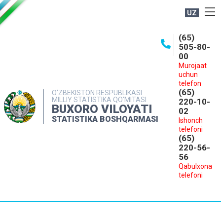
UZ
BOSHQARMA HAQIDA
(65)
505-80-
OCHIQ MA'LUMOTLAR
00
Murojaat
NASHRLAR
uchun
INTERAKTIV XIZMATLAR
telefon
(65)
O‘ZBEKISTON RESPUBLIKASI
MILLIY STATISTIKA QO‘MITASI
MATBUOT XIZMATI
220-10-
BUXORO VILOYATI
02
MUROJAATLAR
STATISTIKA BOSHQARMASI
Ishonch
telefoni
KONTAKTLAR
(65)
220-56-
56
Qabulxona
telefoni