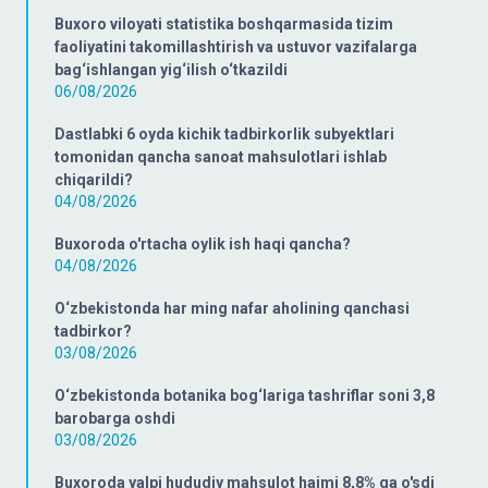
Buxoro viloyati statistika boshqarmasida tizim
faoliyatini takomillashtirish va ustuvor vazifalarga
bag‘ishlangan yig‘ilish o‘tkazildi
06/08/2026
Dastlabki 6 oyda kichik tadbirkorlik subyektlari
tomonidan qancha sanoat mahsulotlari ishlab
chiqarildi?
04/08/2026
Buxoroda o'rtacha oylik ish haqi qancha?
04/08/2026
O‘zbekistonda har ming nafar aholining qanchasi
tadbirkor?
03/08/2026
O‘zbekistonda botanika bog‘lariga tashriflar soni 3,8
barobarga oshdi
03/08/2026
Buxoroda yalpi hududiy mahsulot hajmi 8,8% ga o'sdi