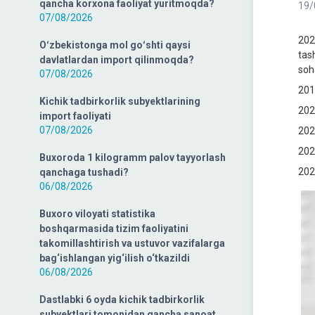
qancha korxona faoliyat yuritmoqda?
19/
07/08/2026
202
Oʻzbekistonga mol goʻshti qaysi
tash
davlatlardan import qilinmoqda?
soh
07/08/2026
201
Kichik tadbirkorlik subyektlarining
202
import faoliyati
07/08/2026
202
202
Buxoroda 1 kilogramm palov tayyorlash
202
qanchaga tushadi?
06/08/2026
Buxoro viloyati statistika
boshqarmasida tizim faoliyatini
takomillashtirish va ustuvor vazifalarga
bag‘ishlangan yig‘ilish o‘tkazildi
06/08/2026
Dastlabki 6 oyda kichik tadbirkorlik
subyektlari tomonidan qancha sanoat