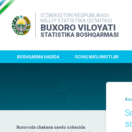
O‘ZBEKISTON RESPUBLIKASI
MILLIY STATISTIKA QO‘MITASI
BUXORO VILOYATI
STATISTIKA BOSHQARMASI
BOSHQARMA HAQIDA
OCHIQ MA'LUMOTLAR
Aso
So
s
Buxoroda chakana savdo sohasida