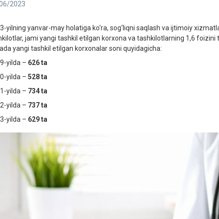
06/2023
3-yilning yanvar-may holatiga ko‘ra, sog‘liqni saqlash va ijtimoiy xizmatl
kilotlar, jami yangi tashkil etilgan korxona va tashkilotlarning 1,6 foizini
ada yangi tashkil etilgan korxonalar soni quyidagicha:
9-yilda –
626
ta
0-yilda –
528
ta
1-yilda –
734
ta
2-yilda –
737
ta
3-yilda –
629 ta