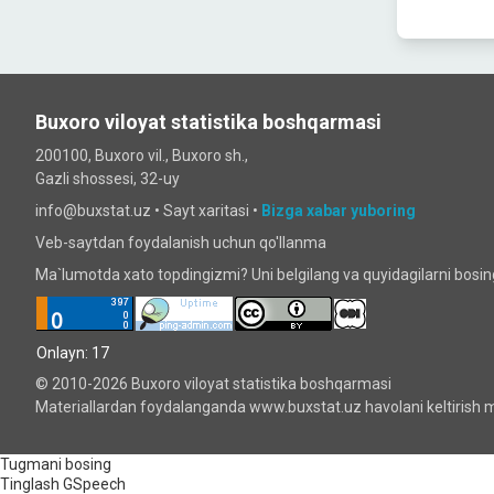
Buxoro viloyat statistika boshqarmasi
200100, Buxoro vil., Buxoro sh.,
Gazli shossesi, 32-uy
info@buxstat.uz •
Sayt xaritasi
•
Bizga xabar yuboring
Veb-saytdan foydalanish uchun qo'llanma
Ma`lumotda xato topdingizmi? Uni belgilang va quyidagilarni bosi
Onlayn: 17
© 2010-2026 Buxoro viloyat statistika boshqarmasi
Materiallardan foydalanganda www.buxstat.uz havolani keltirish m
Tugmani bosing
Tinglash
GSpeech