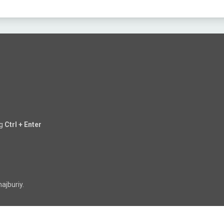
ng
Ctrl + Enter
ajburiy.