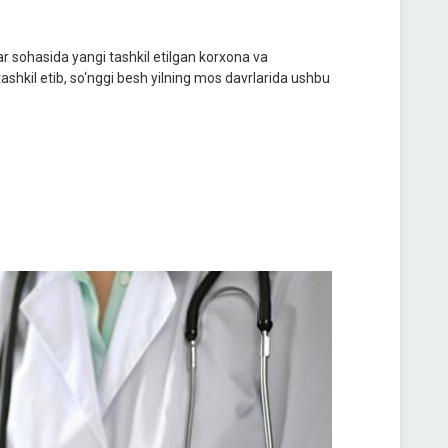
ar sohasida yangi tashkil etilgan korxona va
 tashkil etib, so‘nggi besh yilning mos davrlarida ushbu