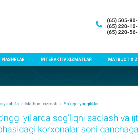
(65) 505-80
(65) 220-10
(65) 220-56
NASHRLAR
INTERAKTIV XIZMATLAR
MATBUOT XIZ
siy sahifa
Matbuot xizmati
So`nggi yangiliklar
‘nggi yillarda sog‘liqni saqlash va i
ohasidagi korxonalar soni qanchaga