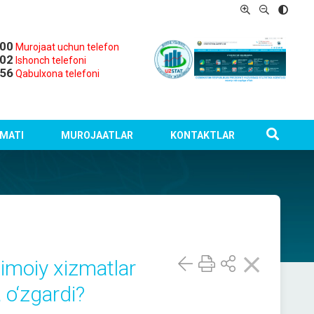
-00
Murojaat uchun telefon
-02
Ishonch telefoni
-56
Qabulxona telefoni
MATI
MUROJAATLAR
KONTAKTLAR
jtimoiy xizmatlar
 o‘zgardi?