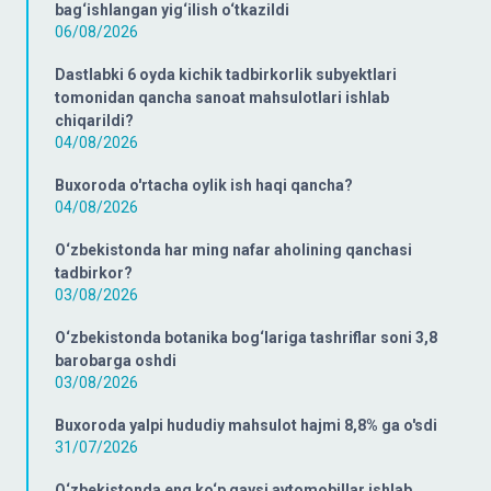
bag‘ishlangan yig‘ilish o‘tkazildi
06/08/2026
Dastlabki 6 oyda kichik tadbirkorlik subyektlari
tomonidan qancha sanoat mahsulotlari ishlab
chiqarildi?
04/08/2026
Buxoroda o'rtacha oylik ish haqi qancha?
04/08/2026
O‘zbekistonda har ming nafar aholining qanchasi
tadbirkor?
03/08/2026
O‘zbekistonda botanika bog‘lariga tashriflar soni 3,8
barobarga oshdi
03/08/2026
Buxoroda yalpi hududiy mahsulot hajmi 8,8% ga o'sdi
31/07/2026
O‘zbekistonda eng ko‘p qaysi avtomobillar ishlab