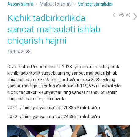
Asosiy sahifa
Matbuot xizmati
So`nggi yangiliklar
Kichik tadbirkorlikda
sanoat mahsuloti ishlab
chiqarish hajmi
19/06/2023
O‘zbekiston Respublikasida 2023- yil yanvar- mart oylarida
kichik tadbirkorlik subyektlarining sanoat mahsuloti ishlab
chiqarish hajmi 37219,5 milliard so‘mni yoki 2022- yilning
yanvar-martiga nisbatan o‘sish sur’ati 119,6 % ni tashkil qildi.
Kichik tadbirkorlik subyektlarining sanoat mahsuloti ishlab
chiqarish hajmi tegishli davrda:
2021- yilning yanvar-martida 20335,3 mlrd. so‘m
2022- yilning yanvar-martida 24586,1 mlrd. so‘m