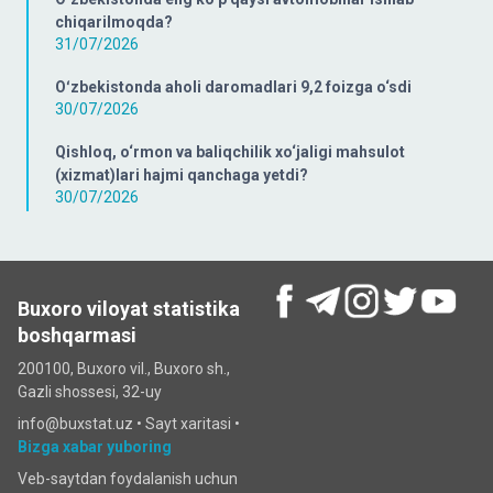
chiqarilmoqda?
31/07/2026
Oʻzbekistonda aholi daromadlari 9,2 foizga o‘sdi
30/07/2026
Qishloq, o‘rmon va baliqchilik xo‘jaligi mahsulot
(xizmat)lari hajmi qanchaga yetdi?
30/07/2026
Buxoro viloyat statistika
boshqarmasi
200100, Buxoro vil., Buxoro sh.,
Gazli shossesi, 32-uy
info@buxstat.uz •
Sayt xaritasi
•
Bizga xabar yuboring
Veb-saytdan foydalanish uchun