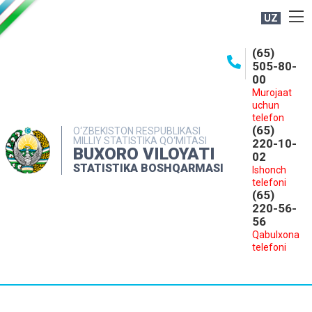
UZ
BOSHQARMA HAQIDA
(65)
505-80-
OCHIQ MA'LUMOTLAR
00
Murojaat
NASHRLAR
uchun
INTERAKTIV XIZMATLAR
telefon
(65)
O‘ZBEKISTON RESPUBLIKASI
MILLIY STATISTIKA QO‘MITASI
MATBUOT XIZMATI
220-10-
BUXORO VILOYATI
02
MUROJAATLAR
STATISTIKA BOSHQARMASI
Ishonch
telefoni
KONTAKTLAR
(65)
220-56-
56
Qabulxona
telefoni