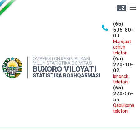
UZ
BOSHQARMA HAQIDA
(65)
505-80-
OCHIQ MA'LUMOTLAR
00
Murojaat
NASHRLAR
uchun
INTERAKTIV XIZMATLAR
telefon
(65)
O‘ZBEKISTON RESPUBLIKASI
MILLIY STATISTIKA QO‘MITASI
MATBUOT XIZMATI
220-10-
BUXORO VILOYATI
02
MUROJAATLAR
STATISTIKA BOSHQARMASI
Ishonch
telefoni
KONTAKTLAR
(65)
220-56-
56
Qabulxona
telefoni