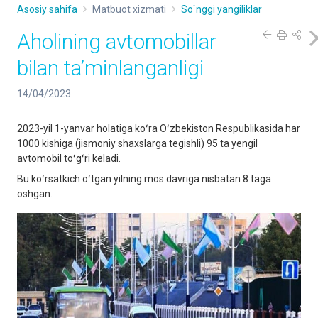
Asosiy sahifa
Matbuot xizmati
So`nggi yangiliklar
Aholining avtomobillar
bilan taʼminlanganligi
14/04/2023
2023-yil 1-yanvar holatiga koʻra Oʻzbekiston Respublikasida har
1000 kishiga (jismoniy shaxslarga tegishli) 95 ta yengil
avtomobil toʻgʻri keladi.
Bu koʻrsatkich oʻtgan yilning mos davriga nisbatan 8 taga
oshgan.