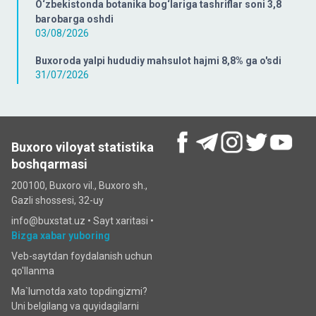
O‘zbekistonda botanika bog‘lariga tashriflar soni 3,8
barobarga oshdi
03/08/2026
Buxoroda yalpi hududiy mahsulot hajmi 8,8% ga o'sdi
31/07/2026
Buxoro viloyat statistika
boshqarmasi
200100, Buxoro vil., Buxoro sh.,
Gazli shossesi, 32-uy
info@buxstat.uz •
Sayt xaritasi
•
Bizga xabar yuboring
Veb-saytdan foydalanish uchun
qo'llanma
Ma`lumotda xato topdingizmi?
Uni belgilang va quyidagilarni