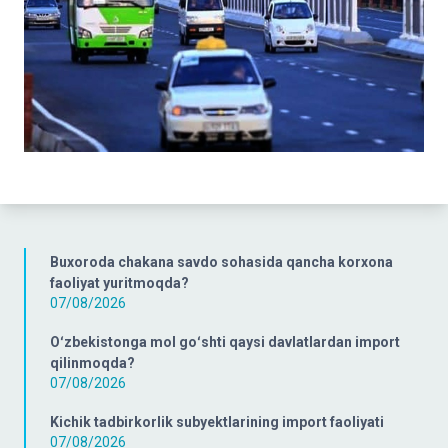
Buxoroda chakana savdo sohasida qancha korxona
faoliyat yuritmoqda?
07/08/2026
Oʻzbekistonga mol goʻshti qaysi davlatlardan import
qilinmoqda?
07/08/2026
Kichik tadbirkorlik subyektlarining import faoliyati
07/08/2026